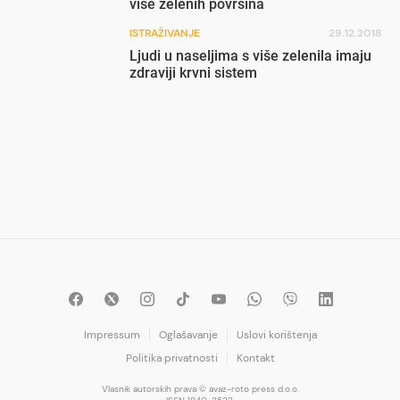
više zelenih površina
ISTRAŽIVANJE
29.12.2018
Ljudi u naseljima s više zelenila imaju
zdraviji krvni sistem
Impressum
Oglašavanje
Uslovi korištenja
Politika privatnosti
Kontakt
Vlasnik autorskih prava © avaz-roto press d.o.o.