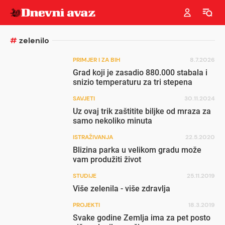
#
zelenilo
PRIMJER I ZA BIH
8.7.2026
Grad koji je zasadio 880.000 stabala i
snizio temperaturu za tri stepena
SAVJETI
30.11.2024
Uz ovaj trik zaštitite biljke od mraza za
samo nekoliko minuta
ISTRAŽIVANJA
22.5.2020
Blizina parka u velikom gradu može
vam produžiti život
STUDIJE
25.11.2019
Više zelenila - više zdravlja
PROJEKTI
18.3.2019
Svake godine Zemlja ima za pet posto