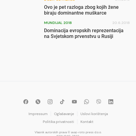
Ovo je pet razloga zbog kojih žene
biraju dominantne muškarce
MUNDIJAL 2018
20.6.2018
Dominacija evropskih reprezentacija
na Svjetskom prvenstvu u Rusiji
Impressum
Oglašavanje
Uslovi korištenja
Politika privatnosti
Kontakt
Vlasnik autorskih prava © avaz-roto press d.o.o.