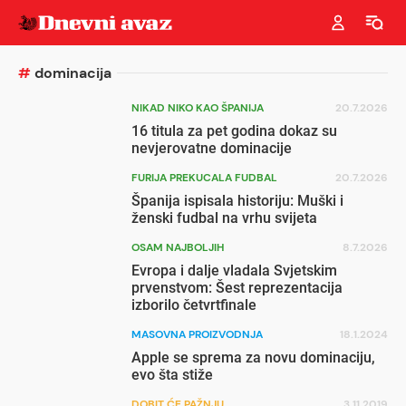
#
dominacija
NIKAD NIKO KAO ŠPANIJA
20.7.2026
16 titula za pet godina dokaz su
nevjerovatne dominacije
FURIJA PREKUCALA FUDBAL
20.7.2026
Španija ispisala historiju: Muški i
ženski fudbal na vrhu svijeta
OSAM NAJBOLJIH
8.7.2026
Evropa i dalje vladala Svjetskim
prvenstvom: Šest reprezentacija
izborilo četvrtfinale
MASOVNA PROIZVODNJA
18.1.2024
Apple se sprema za novu dominaciju,
evo šta stiže
DOBIT ĆE PAŽNJU
3.11.2019