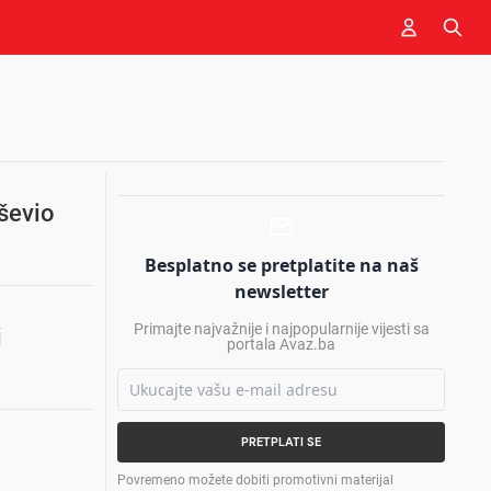
ševio
Besplatno se pretplatite na naš
newsletter
Primajte najvažnije i najpopularnije vijesti sa
i
portala Avaz.ba
PRETPLATI SE
Povremeno možete dobiti promotivni materijal