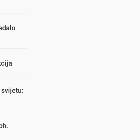
ledalo
kcija
svijetu:
bh.