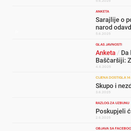
5.6.2025
ANKETA
Sarajlije o p
narod odavd
5.6.2025
GLAS JAVNOSTI
Anketa
/
Da 
Baščaršiji: 
4.6.2025
CIJENA DOSTIGLA 14
Skupo i nezd
3.6.2025
RAZLOG ZA UZBUNU
Poskupjeli ć
2.6.2025
OBJAVA SA FACEBO