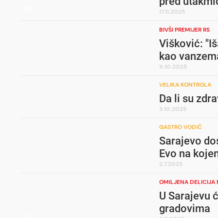
pred utakmic
17.11.2025
BIVŠI PREMIJER RS
Višković: "I
kao vanzema
9.10.2025
VELIKA KONTROLA
Da li su zdra
3.10.2025
GASTRO VODIČ
Sarajevo dos
Evo na koje
2.7.2025
OMILJENA DELICIJA
U Sarajevu ć
gradovima