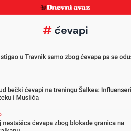
#
ćevapi
stigao u Travnik samo zbog ćevapa pa se odu
d bečki ćevapi na treningu Šalkea: Influenser
žeku i Muslića
D
 nestašica ćevapa zbog blokade granica na
alkanu