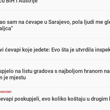
u BiH i Austrije
šao sam na ćevape u Sarajevo, pola ljudi me g
ljca"
vi ćevapi koje jedete: Evo šta je utvrdila inspe
pjelo na listu gradova s najboljom hranom na 
m je mjestu
 MNOGIH
evapi poskupjeli, evo koliko koštaju u drugim 