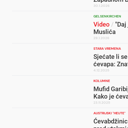
30.1.2026
GELSENKIRCHEN
Video
/
"Daj 
Muslića
29.1.2026
STARA VREMENA
Sjećate li s
ćevapa: Znat
4.12.2025
KOLUMNE
Mufid Garibi
Kako je ćeva
23.11.2025
AUSTRIJSKI "HEUTE"
Ćevabdžinica