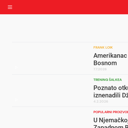
FRANK LOIK
Amerikanac 
Bosnom
7.7.2026
TRENING ŠALKEA
Poznato otku
iznenadili D
4.2.2026
POPULARNI PROIZVO
U Njemačkoj
Zapadnom B