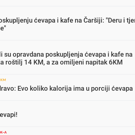
oskupljenju ćevapa i kafe na Čaršiji: "Deru i tj
e"
li su opravdana poskupljenja ćevapa i kafe na
Za roštilj 14 KM, a za omiljeni napitak 6KM
 KM
ravo: Evo koliko kalorija ima u porciji ćevapa
evapi!
OK-A