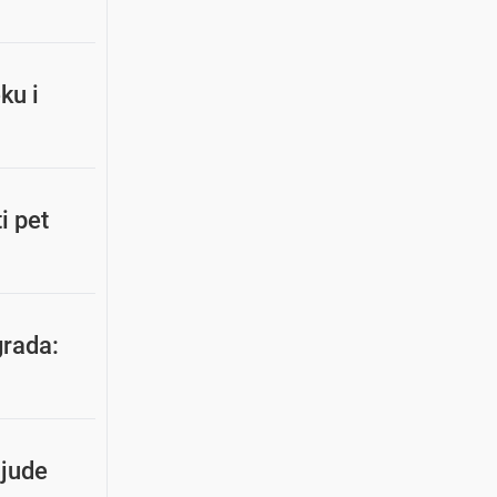
ku i
i pet
grada:
ljude