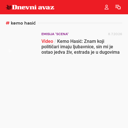
#
kemo hasić
EMISIJA "SCENA"
8.7.2026
Video
/
Kemo Hasić: Znam koji
političari imaju ljubavnice, sin mi je
ostao jedva živ, estrada je u dugovima