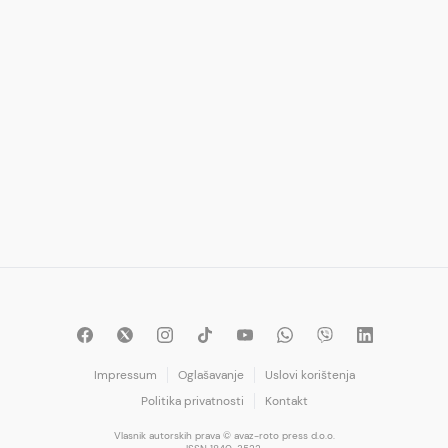
Impressum
Oglašavanje
Uslovi korištenja
Politika privatnosti
Kontakt
Vlasnik autorskih prava © avaz-roto press d.o.o.