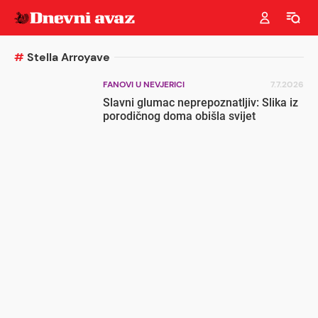
#
Stella Arroyave
FANOVI U NEVJERICI
7.7.2026
Slavni glumac neprepoznatljiv: Slika iz
porodičnog doma obišla svijet