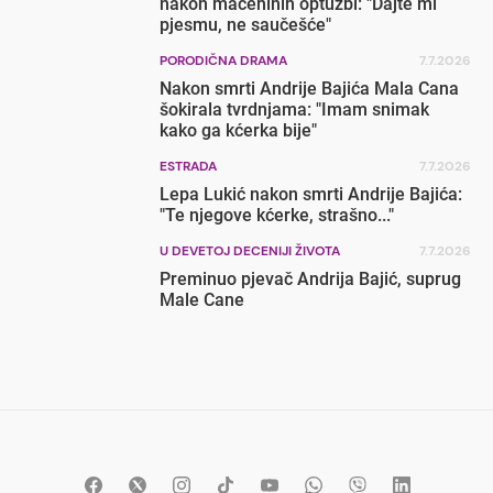
nakon maćehinih optužbi: "Dajte mi
pjesmu, ne saučešće"
PORODIČNA DRAMA
7.7.2026
Nakon smrti Andrije Bajića Mala Cana
šokirala tvrdnjama: "Imam snimak
kako ga kćerka bije"
ESTRADA
7.7.2026
Lepa Lukić nakon smrti Andrije Bajića:
"Te njegove kćerke, strašno..."
U DEVETOJ DECENIJI ŽIVOTA
7.7.2026
Preminuo pjevač Andrija Bajić, suprug
Male Cane