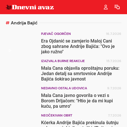
#
Andrija Bajić
PJEVAČ OGORČEN
16.7.2026
Era Ojdanić se zamjerio Maloj Cani
zbog sahrane Andrije Bajića: "Ovo je
jako ružno"
IZAZVALA BURNE REAKCIJE
15.7.2026
Mala Cana objavila oproštajnu poruku:
Jedan detalj sa smrtovnice Andrije
Bajića šokirao javnost
NEDAVNO OSTALA UDOVICA
9.7.2026
Mala Cana javno govorila o vezi s
Borom Drljačom: "Htio je da mi kupi
kuću, pa umro"
NEOČEKIVAN OBRT
7.7.2026
Kćerka Andrije Bajića prekinula šutnju