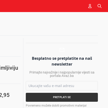
Besplatno se pretplatite na naš
newsletter
mljiviju
Primajte najvažnije i najpopularnije vijesti sa
portala Avaz.ba
2,95
PRETPLATI SE
Povremeno možete dobiti promotivni materijal