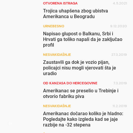
OTVORENA ISTRAGA
4.5.2021
Trojica uhapšena zbog ubistva
Amerikanca u Beogradu
URNEBESNO
9.12.2020
Napisao glupost o Balkanu, Srbi i
Hrvati ga toliko napali da je zaključao
profil
NESVAKIDAŠNJE
27.3.2019
Zaustavili ga dok je vozio pijan,
policajci nisu mogli vjerovati šta je
uradio
OD KANZASA DO HERCEGOVINE
7.3.2019
Amerikanac se preselio u Trebinje i
otvorio fabriku piva
NESVAKIDAŠNJE
11.2.2019
Amerikanac dočarao koliko je hladno:
Pogledajte kako izgleda kad se jaje
razbije na -32 stepena