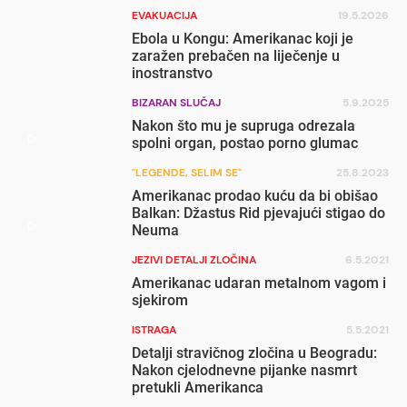
EVAKUACIJA
19.5.2026
Ebola u Kongu: Amerikanac koji je
zaražen prebačen na liječenje u
inostranstvo
BIZARAN SLUČAJ
5.9.2025
Nakon što mu je supruga odrezala
spolni organ, postao porno glumac
"LEGENDE, SELIM SE"
25.8.2023
Amerikanac prodao kuću da bi obišao
Balkan: Džastus Rid pjevajući stigao do
Neuma
JEZIVI DETALJI ZLOČINA
6.5.2021
Amerikanac udaran metalnom vagom i
sjekirom
ISTRAGA
5.5.2021
Detalji stravičnog zločina u Beogradu:
Nakon cjelodnevne pijanke nasmrt
pretukli Amerikanca