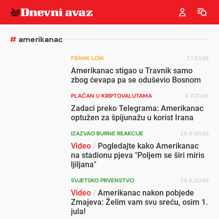
#
amerikanac
FRANK LOIK
7.7.2026
Amerikanac stigao u Travnik samo
zbog ćevapa pa se oduševio Bosnom
PLAĆAN U KRIPTOVALUTAMA
4.7.2026
Zadaci preko Telegrama: Amerikanac
optužen za špijunažu u korist Irana
IZAZVAO BURNE REAKCIJE
25.6.2026
Video
/
Pogledajte kako Amerikanac
na stadionu pjeva "Poljem se širi miris
ljiljana"
SVJETSKO PRVENSTVO
25.6.2026
Video
/
Amerikanac nakon pobjede
Zmajeva: Želim vam svu sreću, osim 1.
jula!