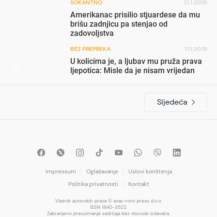
ŠOKANTNO
21.1.2019
Amerikanac prisilio stjuardese da mu
brišu zadnjicu pa stenjao od
zadovoljstva
BEZ PREPREKA
17.1.2019
U kolicima je, a ljubav mu pruža prava
ljepotica: Misle da je nisam vrijedan
Sljedeća
Impressum
Oglašavanje
Uslovi korištenja
Politika privatnosti
Kontakt
Vlasnik autorskih prava © avaz-roto press d.o.o.
ISSN 1840-3522.
Zabranjeno preuzimanje sadržaja bez dozvole izdavača.