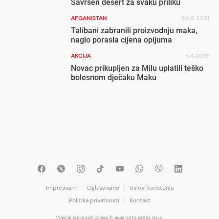
Savršen desert za svaku priliku
AFGANISTAN
30.8.2021
Talibani zabranili proizvodnju maka,
naglo porasla cijena opijuma
AKCIJA
5.4.2019
Novac prikupljen za Milu uplatili teško
bolesnom dječaku Maku
Impressum
Oglašavanje
Uslovi korištenja
Politika privatnosti
Kontakt
Vlasnik autorskih prava © avaz-roto press d.o.o.