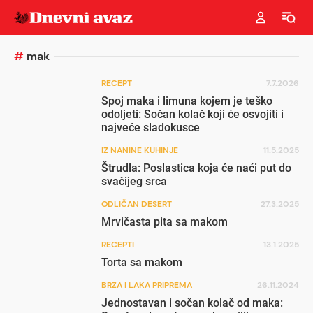
#
mak
RECEPT
7.7.2026
Spoj maka i limuna kojem je teško
odoljeti: Sočan kolač koji će osvojiti i
najveće sladokusce
IZ NANINE KUHINJE
11.5.2025
Štrudla: Poslastica koja će naći put do
svačijeg srca
ODLIČAN DESERT
27.3.2025
Mrvičasta pita sa makom
RECEPTI
13.1.2025
Torta sa makom
BRZA I LAKA PRIPREMA
26.11.2024
Jednostavan i sočan kolač od maka: