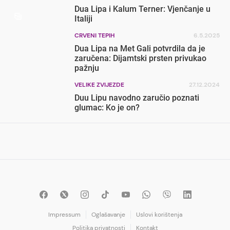
Dua Lipa i Kalum Terner: Vjenčanje u
Italiji
CRVENI TEPIH
6.5.2025
Dua Lipa na Met Gali potvrdila da je
zaručena: Dijamtski prsten privukao
pažnju
VELIKE ZVIJEZDE
27.12.2024
Duu Lipu navodno zaručio poznati
glumac: Ko je on?
Impressum
Oglašavanje
Uslovi korištenja
Politika privatnosti
Kontakt