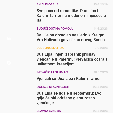
AMALFI OBALA
15.6.2026
Sve puca od romantike: Dua Lipa i
Kalum Tarner na medenom mjesecu u
Italiji
BUDUĆI 007 NA POMOLU
14.6.2026
Da li je on dostojan nasljednik Krejga:
Vrh Holivuda ga vidi kao novog Bonda
SUDBONOSNO "DA"
6.6.2026
Dua Lipa i njen izabranik proslavili
vjenčanje u Palermu: Pjevačica očarala
unikatnom kreacijom
PJEVAČICA I GLUMAC
31.5.2026
Vjenčali se Dua Lipa i Kalum Tarner
DOLAZE SLAVNI GOSTI
23.4.2026
Dua Lipa se udaje u septembru: Evo
gdje će biti održano glamurozno
vjenčanje
SLAVNA SVADBA
23.4.2026