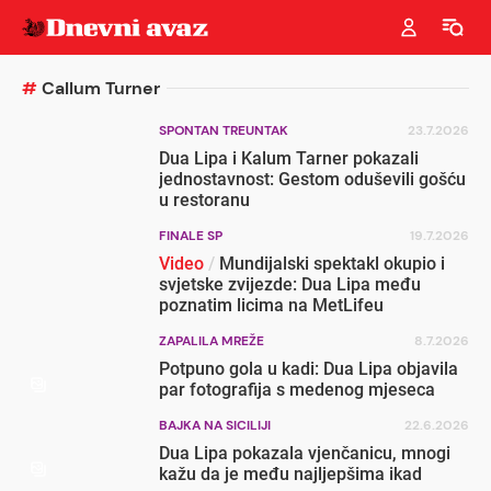
#
Callum Turner
SPONTAN TREUNTAK
23.7.2026
Dua Lipa i Kalum Tarner pokazali
jednostavnost: Gestom oduševili gošću
u restoranu
FINALE SP
19.7.2026
Video
/
Mundijalski spektakl okupio i
svjetske zvijezde: Dua Lipa među
poznatim licima na MetLifeu
ZAPALILA MREŽE
8.7.2026
Potpuno gola u kadi: Dua Lipa objavila
par fotografija s medenog mjeseca
BAJKA NA SICILIJI
22.6.2026
Dua Lipa pokazala vjenčanicu, mnogi
kažu da je među najljepšima ikad