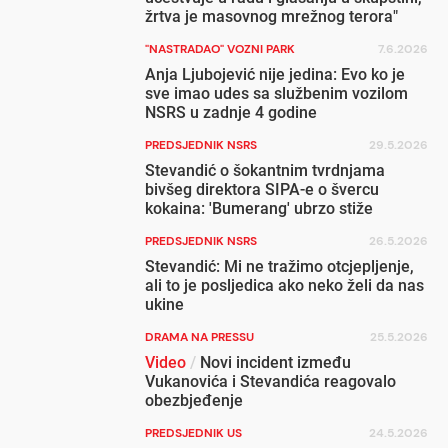
žrtva je masovnog mrežnog terora"
"NASTRADAO" VOZNI PARK
7.6.2026
Anja Ljubojević nije jedina: Evo ko je
sve imao udes sa službenim vozilom
NSRS u zadnje 4 godine
PREDSJEDNIK NSRS
29.5.2026
Stevandić o šokantnim tvrdnjama
bivšeg direktora SIPA-e o švercu
kokaina: 'Bumerang' ubrzo stiže
PREDSJEDNIK NSRS
26.5.2026
Stevandić: Mi ne tražimo otcjepljenje,
ali to je posljedica ako neko želi da nas
ukine
DRAMA NA PRESSU
25.5.2026
Video
/
Novi incident između
Vukanovića i Stevandića reagovalo
obezbjeđenje
PREDSJEDNIK US
24.5.2026