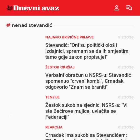
#
nenad stevandić
NAJAVIO KRIVIČNE PRIJAVE
9.7.2026
Stevandić: "Oni su politički ološ i
izdajnici, spremam se da ih smjestim
tamo gdje zakon propisuje!"
ŽESTOK OKRŠAJ
8.7.2026
Verbalni obračun u NSRS-u: Stevandić
spomenuo "crveni kombi", Crnadak
odgovorio "Znam se braniti"
TENZIJE
8.7.2026
Žestok sukob na sjednici NSRS-a: "Vi
ste Bećirove mujice, uvlačite se
Federaciji"
REAKCIJA
8.7.2026
Crnadak ima sukob sa Stevandićem: