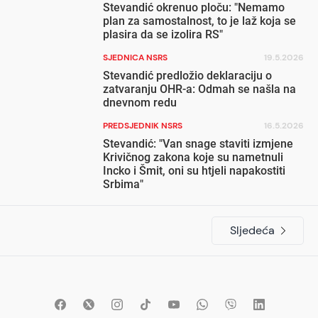
Stevandić okrenuo ploču: "Nemamo
plan za samostalnost, to je laž koja se
plasira da se izolira RS"
SJEDNICA NSRS
19.5.2026
Stevandić predložio deklaraciju o
zatvaranju OHR-a: Odmah se našla na
dnevnom redu
PREDSJEDNIK NSRS
16.5.2026
Stevandić: "Van snage staviti izmjene
Krivičnog zakona koje su nametnuli
Incko i Šmit, oni su htjeli napakostiti
Srbima"
Sljedeća