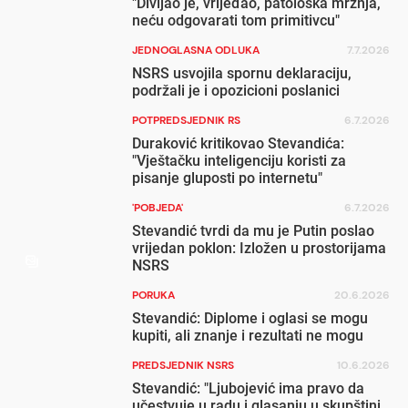
"Divljao je, vrijeđao, patološka mržnja,
neću odgovarati tom primitivcu"
JEDNOGLASNA ODLUKA
7.7.2026
NSRS usvojila spornu deklaraciju,
podržali je i opozicioni poslanici
POTPREDSJEDNIK RS
6.7.2026
Duraković kritikovao Stevandića:
"Vještačku inteligenciju koristi za
pisanje gluposti po internetu"
'POBJEDA'
6.7.2026
Stevandić tvrdi da mu je Putin poslao
vrijedan poklon: Izložen u prostorijama
NSRS
PORUKA
20.6.2026
Stevandić: Diplome i oglasi se mogu
kupiti, ali znanje i rezultati ne mogu
PREDSJEDNIK NSRS
10.6.2026
Stevandić: "Ljubojević ima pravo da
učestvuje u radu i glasanju u skupštini,