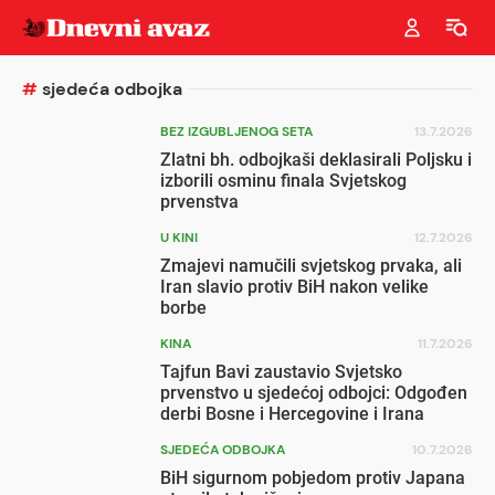
#
sjedeća odbojka
BEZ IZGUBLJENOG SETA
13.7.2026
Zlatni bh. odbojkaši deklasirali Poljsku i
izborili osminu finala Svjetskog
prvenstva
U KINI
12.7.2026
Zmajevi namučili svjetskog prvaka, ali
Iran slavio protiv BiH nakon velike
borbe
KINA
11.7.2026
Tajfun Bavi zaustavio Svjetsko
prvenstvo u sjedećoj odbojci: Odgođen
derbi Bosne i Hercegovine i Irana
SJEDEĆA ODBOJKA
10.7.2026
BiH sigurnom pobjedom protiv Japana