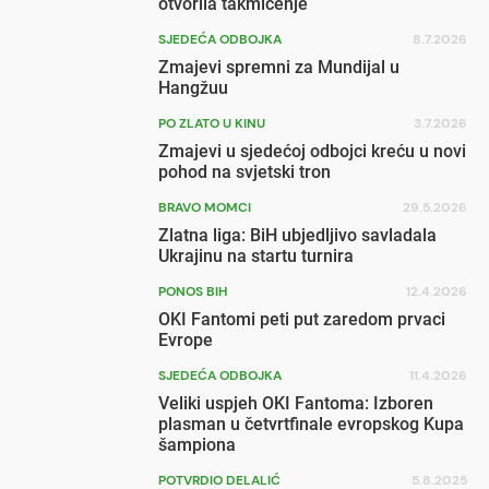
otvorila takmičenje
SJEDEĆA ODBOJKA
8.7.2026
Zmajevi spremni za Mundijal u
Hangžuu
PO ZLATO U KINU
3.7.2026
Zmajevi u sjedećoj odbojci kreću u novi
pohod na svjetski tron
BRAVO MOMCI
29.5.2026
Zlatna liga: BiH ubjedljivo savladala
Ukrajinu na startu turnira
PONOS BIH
12.4.2026
OKI Fantomi peti put zaredom prvaci
Evrope
SJEDEĆA ODBOJKA
11.4.2026
Veliki uspjeh OKI Fantoma: Izboren
plasman u četvrtfinale evropskog Kupa
šampiona
POTVRDIO DELALIĆ
5.8.2025