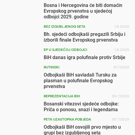
Bosna i Hercegovina će biti domaćin
Evropskog prvenstva u sjedećoj
odbojci 2029. godine
BEZ IZGUBLJENOG SETA
1.8.2025
Bh. sjedeći odbojkaši pregazili Srbiju i
izborili finale Evropskog prvenstva
EP U SJEDEĆOJ ODBOJCI
1.8.2025
BiH danas igra polufinale protiv Srbije
RUTINSKI
31.7.2025
Odbojkaši BiH savladali Tursku za
plasman u polufinale Evropskog
prvenstva
REPREZENTACIJA BIH
30.7.2025
Bosanski vitezovi sjedeće odbojke:
Priča o ponosu, snazi i legendama
PETA UZASTOPNA POBJEDA
30.7.2025
Odbojkaši BiH osvojili prvo mjesto u
grupi bez izgubljenog seta