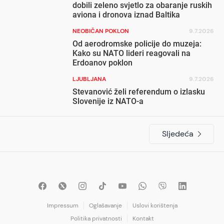
dobili zeleno svjetlo za obaranje ruskih
aviona i dronova iznad Baltika
NEOBIČAN POKLON
9.7.2026
Od aerodromske policije do muzeja:
Kako su NATO lideri reagovali na
Erdoanov poklon
LJUBLJANA
9.7.2026
Stevanović želi referendum o izlasku
Slovenije iz NATO-a
Sljedeća
Impressum
Oglašavanje
Uslovi korištenja
Politika privatnosti
Kontakt