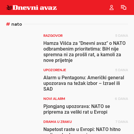
#
nato
RAZGOVOR
5 DANA
Hamza Višća za "Dnevni avaz" o NATO
odbrambenim prioritetima: BiH nije
spremna ni za prošli rat, a kamoli za
nove prijetnje
UPOZORENJE
5 DANA
Alarm u Pentagonu: Američki general
upozorava na težak izbor – Izrael ili
SAD
NOVI ALARM
6 DANA
Pjongjang upozorava: NATO se
priprema za veliki rat u Evropi
DRAMA U ZRAKU
7 DANA
Napetost raste u Evropi: NATO hitno