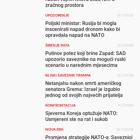
zračnog prostora
UPOZORENJE
15.7.2026
Poljski ministar: Rusija bi mogla
inscenirati napad dronom kako bi
opravdala napad na NATO
ŠIRENJE RATA
13.7.2026
Putinov potez koji brine Zapad: SAD
upozorio saveznike na mogući ruski
scenario u narednim mjesecima
BLISKI SAVEZNIK TRAMPA
12.7.2026
Netanjahu nakon smrti američkog
senatora Grema: Izrael je izgubio
jednog od svojih najvećih prijatelja
KONFRONTACIJA
11.7.2026
Sjeverna Koreja optužuje NATO:
Usmjereni ste na rat i sukob
NOVA ERA
10.7.2026
Promjena strategije NATO-a: Saveznici