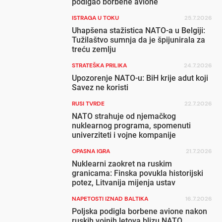
podigao borbene avione
ISTRAGA U TOKU
25.7.2026
Uhapšena stažistica NATO-a u Belgiji:
Tužilaštvo sumnja da je špijunirala za
treću zemlju
STRATEŠKA PRILIKA
24.7.2026
Upozorenje NATO-u: BiH krije adut koji
Savez ne koristi
RUSI TVRDE
22.7.2026
NATO strahuje od njemačkog
nuklearnog programa, spomenuti
univerziteti i vojne kompanije
OPASNA IGRA
21.7.2026
Nuklearni zaokret na ruskim
granicama: Finska povukla historijski
potez, Litvanija mijenja ustav
NAPETOSTI IZNAD BALTIKA
16.7.2026
Poljska podigla borbene avione nakon
ruskih vojnih letova blizu NATO