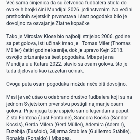
Već sama činjenica da su četvorica fudbalera stigla do
ovakvih brojki čini Mundijal 2026. jedinstvenim. Na većini
prethodnih svjetskih prvenstava i šest pogodaka bilo je
dovoljno za osvajanje Zlatne kopačke.
Tako je Miroslav Klose bio najbolji strijelac 2006. godine
sa pet golova, isti učinak imao je i Tomas Miler (Thomas
Müller) četiri godine kasnije, dok je upravo Kejn 2018.
osvojio priznanje sa šest pogodaka. Mbape je na
Mundijalu u Kataru 2022. slavio sa osam golova, što je
tada djelovalo kao izuzetan učinak.
Ovoga puta osam pogodaka možda neće biti dovoljno.
Mesi je već ušao u odabrano društvo fudbalera koji su na
jednom Svjetskom prvenstvu postigli najmanje osam
golova. Prije njega to je uspjelo samo legendama poput
Žista Fontena (Just Fontaine), Šandora Kočiša (Sándor
Kocsis), Gerda Milera (Gerd Müller), Ademira (Ademir),
Euzebija (Eusébio), Giljerma Stabilea (Guillermo Stábile),
Ronalda (Ronaldo) i Mbapea.