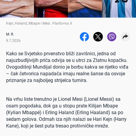
Kejn, Haland, Mbape i Mesi
.
Platforma X
M. R.
9.7.2026
Kako se Svjetsko prvenstvo bliži završnici, jedna od
najuzbudljivijih priča odvija se u utrci za Zlatnu kopačku.
Ovogodišnji Mundijal donio je borbu kakva se rijetko viđa
– čak četvorica napadača imaju realne šanse da osvoje
priznanje za najboljeg strijelca turnira.
Na vrhu liste trenutno je Lionel Mesi (Lionel Messi) sa
osam pogodaka, dok ga u stopu prate Kilijan Mbape
(Kylian Mbappé) i Erling Haland (Erling Haaland) sa po
sedam golova. Odmah iza njih nalazi se Hari Kejn (Harry
Kane), koji je šest puta tresao protivničke mreže.