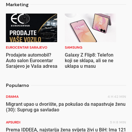
Marketing
EUROCENTAR SARAJEVO
SAMSUNG
Prodajete automobil?
Galaxy Z Flip8: Telefon
Auto salon Eurocentar
koji se sklapa, ali se ne
Sarajevo je Vaša adresa
uklapa u masu
Popularno
DRAMA
4 H 42 MIN
Migrant upao u dvorište, pa pokušao da napastvuje ženu
(30): Suprug ga savladao
APSURDI
5 H 8 MIN
Prema IDDEEA, najstarija žena svijeta živi u BiH: Ima 121