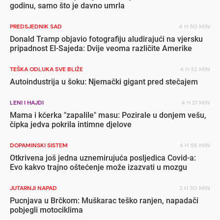
godinu, samo što je davno umrla
PREDSJEDNIK SAD
4 H 50 MIN
Donald Tramp objavio fotografiju aludirajući na vjersku
pripadnost El-Sajeda: Dvije veoma različite Amerike
TEŠKA ODLUKA SVE BLIŽE
4 H 32 MIN
Autoindustrija u šoku: Njemački gigant pred stečajem
LENI I HAJDI
4 H 21 MIN
Mama i kćerka "zapalile" masu: Pozirale u donjem vešu,
čipka jedva pokrila intimne djelove
DOPAMINSKI SISTEM
4 H 58 MIN
Otkrivena još jedna uznemirujuća posljedica Covid-a:
Evo kakvo trajno oštećenje može izazvati u mozgu
JUTARNJI NAPAD
2 H 30 MIN
Pucnjava u Brčkom: Muškarac teško ranjen, napadači
pobjegli motociklima