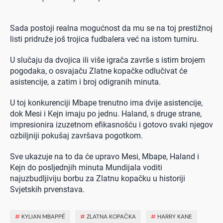
Sada postoji realna mogućnost da mu se na toj prestižnoj
listi pridruže još trojica fudbalera već na istom turniru.
U slučaju da dvojica ili više igrača završe s istim brojem
pogodaka, o osvajaču Zlatne kopačke odlučivat će
asistencije, a zatim i broj odigranih minuta.
U toj konkurenciji Mbape trenutno ima dvije asistencije,
dok Mesi i Kejn imaju po jednu. Haland, s druge strane,
impresionira izuzetnom efikasnošću i gotovo svaki njegov
ozbiljniji pokušaj završava pogotkom.
Sve ukazuje na to da će upravo Mesi, Mbape, Haland i
Kejn do posljednjih minuta Mundijala voditi
najuzbudljiviju borbu za Zlatnu kopačku u historiji
Svjetskih prvenstava.
#
KYLIAN MBAPPÉ
#
ZLATNA KOPAČKA
#
HARRY KANE