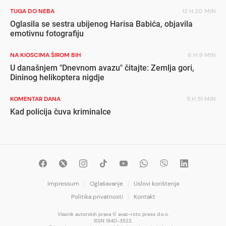
TUGA DO NEBA
12 H 20 MIN
Oglasila se sestra ubijenog Harisa Babića, objavila
emotivnu fotografiju
NA KIOSCIMA ŠIROM BIH
6 H 9 MIN
U današnjem "Dnevnom avazu" čitajte: Zemlja gori,
Dininog helikoptera nigdje
KOMENTAR DANA
5 H 51 MIN
Kad policija čuva kriminalce
Impressum
Oglašavanje
Uslovi korištenja
Politika privatnosti
Kontakt
Vlasnik autorskih prava © avaz-roto press d.o.o.
ISSN 1840-3522.