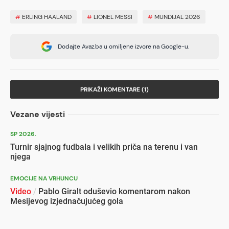
#
ERLING HAALAND
#
LIONEL MESSI
#
MUNDIJAL 2026
Dodajte Avaz.ba u omiljene izvore na Google-u.
PRIKAŽI KOMENTARE (1)
Vezane vijesti
SP 2026.
Turnir sjajnog fudbala i velikih priča na terenu i van
njega
EMOCIJE NA VRHUNCU
Video
/
Pablo Giralt oduševio komentarom nakon
Mesijevog izjednačujućeg gola