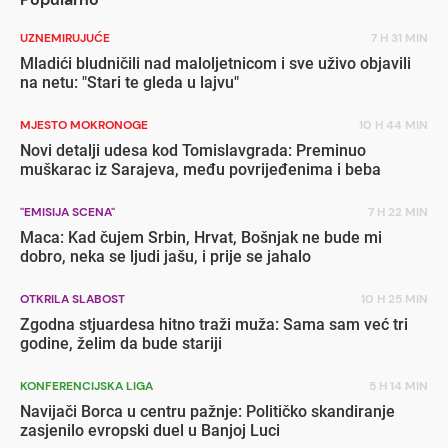
UZNEMIRUJUĆE
7 H 31 MIN
Mladići bludničili nad maloljetnicom i sve uživo objavili
na netu: "Stari te gleda u lajvu"
MJESTO MOKRONOGE
10 H 44 MIN
Novi detalji udesa kod Tomislavgrada: Preminuo
muškarac iz Sarajeva, među povrijeđenima i beba
"EMISIJA SCENA"
7 H 22 MIN
Maca: Kad čujem Srbin, Hrvat, Bošnjak ne bude mi
dobro, neka se ljudi jašu, i prije se jahalo
OTKRILA SLABOST
10 H 25 MIN
Zgodna stjuardesa hitno traži muža: Sama sam već tri
godine, želim da bude stariji
KONFERENCIJSKA LIGA
5 H 14 MIN
Navijači Borca u centru pažnje: Političko skandiranje
zasjenilo evropski duel u Banjoj Luci