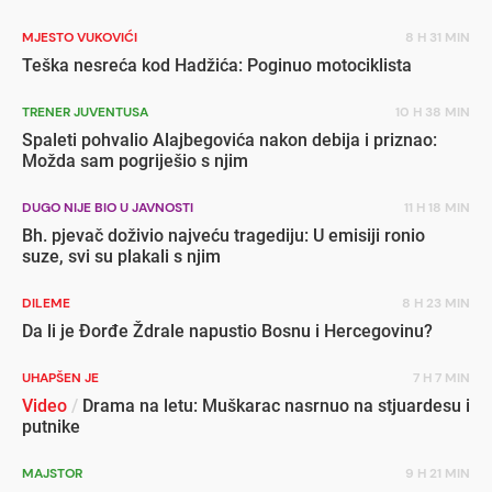
MJESTO VUKOVIĆI
8 H 31 MIN
Teška nesreća kod Hadžića: Poginuo motociklista
TRENER JUVENTUSA
10 H 38 MIN
Spaleti pohvalio Alajbegovića nakon debija i priznao:
Možda sam pogriješio s njim
DUGO NIJE BIO U JAVNOSTI
11 H 18 MIN
Bh. pjevač doživio najveću tragediju: U emisiji ronio
suze, svi su plakali s njim
DILEME
8 H 23 MIN
Da li je Đorđe Ždrale napustio Bosnu i Hercegovinu?
UHAPŠEN JE
7 H 7 MIN
Video
/
Drama na letu: Muškarac nasrnuo na stjuardesu i
putnike
MAJSTOR
9 H 21 MIN