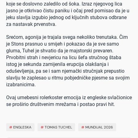
koje se doslovno zaledilo od šoka. Izraz njegovog lica
jasno je otkrivao čistu paniku i očaj pred pomisao da je u
jeku slavlja izgubio jednog od ključnih stubova odbrane
za nastavak prvenstva.
Srećom, agonija je trajala svega nekoliko trenutaka. Čim
je Stons prasnuo u smijeh i pokazao da je sve samo
gluma, Tuhel je shvatio da je majstorski prevaren.
Prvobitni strah i nevjericu na licu šefa stručnog štaba
istog je sekunda zamijenila erupcija olakšanja i
oduševljenja, pa se i sam njemački stručnjak prepustio
slavlju te zaplesao u ritmu pobjedničke pjesme sa svojim
izabranicima.
Ovaj urnebesni rolerkoster emocija iz engleske svlačionice
se proširio društvenim mrežama i postao pravi hit.
#
ENGLESKA
#
TOMAS TUCHEL
#
MUNDIJAL 2026