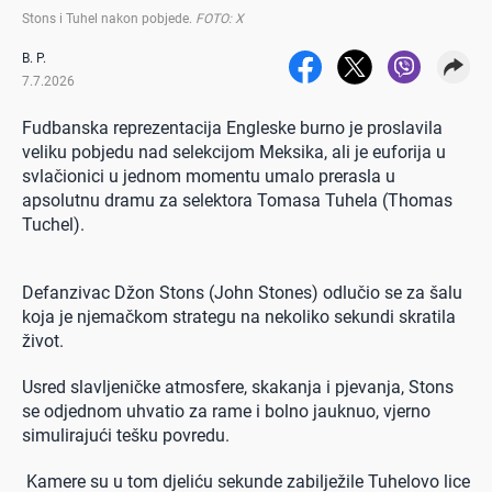
Stons i Tuhel nakon pobjede
.
FOTO: X
B. P.
7.7.2026
Fudbanska reprezentacija Engleske burno je proslavila
veliku pobjedu nad selekcijom Meksika, ali je euforija u
svlačionici u jednom momentu umalo prerasla u
apsolutnu dramu za selektora Tomasa Tuhela (Thomas
Tuchel).
Defanzivac Džon Stons (John Stones) odlučio se za šalu
koja je njemačkom strategu na nekoliko sekundi skratila
život.
Usred slavljeničke atmosfere, skakanja i pjevanja, Stons
se odjednom uhvatio za rame i bolno jauknuo, vjerno
simulirajući tešku povredu.
Kamere su u tom djeliću sekunde zabilježile Tuhelovo lice