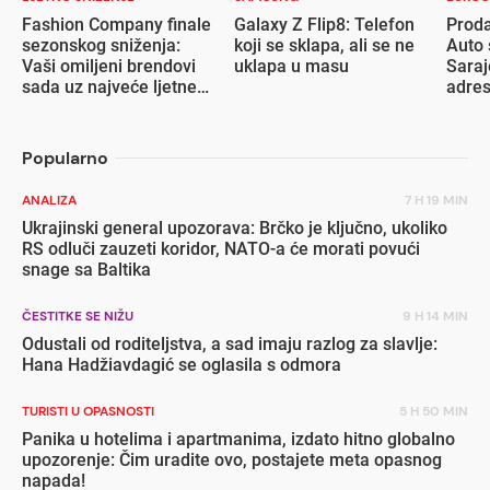
Fashion Company finale
Galaxy Z Flip8: Telefon
Proda
sezonskog sniženja:
koji se sklapa, ali se ne
Auto 
Vaši omiljeni brendovi
uklapa u masu
Saraj
sada uz najveće ljetne
adre
popuste
Popularno
ANALIZA
7 H 19 MIN
Ukrajinski general upozorava: Brčko je ključno, ukoliko
RS odluči zauzeti koridor, NATO-a će morati povući
snage sa Baltika
ČESTITKE SE NIŽU
9 H 14 MIN
Odustali od roditeljstva, a sad imaju razlog za slavlje:
Hana Hadžiavdagić se oglasila s odmora
TURISTI U OPASNOSTI
5 H 50 MIN
Panika u hotelima i apartmanima, izdato hitno globalno
upozorenje: Čim uradite ovo, postajete meta opasnog
napada!