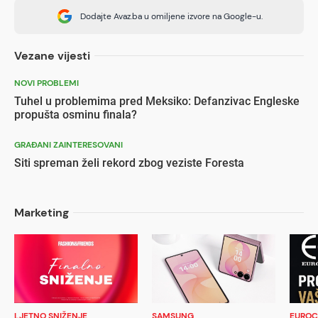
Dodajte Avaz.ba u omiljene izvore na Google-u.
Vezane vijesti
NOVI PROBLEMI
Tuhel u problemima pred Meksiko: Defanzivac Engleske
propušta osminu finala?
GRAĐANI ZAINTERESOVANI
Siti spreman želi rekord zbog veziste Foresta
Marketing
LJETNO SNIŽENJE
SAMSUNG
EUROC