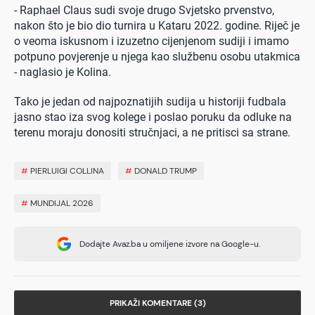
- Raphael Claus sudi svoje drugo Svjetsko prvenstvo,
nakon što je bio dio turnira u Kataru 2022. godine. Riječ je
o veoma iskusnom i izuzetno cijenjenom sudiji i imamo
potpuno povjerenje u njega kao službenu osobu utakmica
- naglasio je Kolina.
Tako je jedan od najpoznatijih sudija u historiji fudbala
jasno stao iza svog kolege i poslao poruku da odluke na
terenu moraju donositi stručnjaci, a ne pritisci sa strane.
#
PIERLUIGI COLLINA
#
DONALD TRUMP
#
MUNDIJAL 2026
Dodajte Avaz.ba u omiljene izvore na Google-u.
PRIKAŽI KOMENTARE (3)