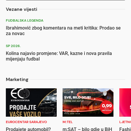
Vezane vijesti
FUDBALSKA LEGENDA
Ibrahimović zbog komentara na meti kritika: Prodao se
za novac
SP 2026.
Kolina najavio promjene: VAR, kazne i nova pravila
mijenjaju fudbal
Marketing
EUROCENTAR SARAJEVO
M:TEL
LJETN
Prodajete automobil?
m:SAT – bilo gdje u BiH
Fashi