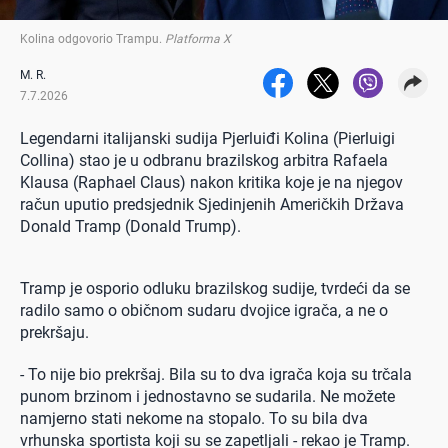
Kolina odgovorio Trampu
.
Platforma X
M. R.
7.7.2026
Legendarni italijanski sudija Pjerluiđi Kolina (Pierluigi
Collina) stao je u odbranu brazilskog arbitra Rafaela
Klausa (Raphael Claus) nakon kritika koje je na njegov
račun uputio predsjednik Sjedinjenih Američkih Država
Donald Tramp (Donald Trump).
Tramp je osporio odluku brazilskog sudije, tvrdeći da se
radilo samo o običnom sudaru dvojice igrača, a ne o
prekršaju.
- To nije bio prekršaj. Bila su to dva igrača koja su trčala
punom brzinom i jednostavno se sudarila. Ne možete
namjerno stati nekome na stopalo. To su bila dva
vrhunska sportista koji su se zapetljali - rekao je Tramp.