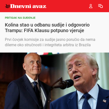
PRITISAK NA SUĐENJE
Kolina stao u odbanu sudije i odgovorio
Trampu: FIFA Klausu potpuno vjeruje
Prvi čovjek komisije za sudije jasno poručio da nema
dileme oko stručnosti i integriteta arbitra iz Brazila