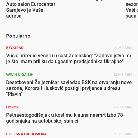
Auto salon Eurocentar
sezon
Sarajevo je Vaša
Vaši 
adresa
sada 
popu
Popularno
BEOGRAD
9 H 7 MIN
Vučić priredio večeru u čast Zelenskog: "Zadovoljstvo mi
je što imam priliku da ugostim predsjednika Ukrajine"
WWIN LIGA BIH
12 H 6 MIN
Desetkovani Željezničar savladao BSK na otvaranju nove
sezone, Korora i Husković postigli prvijence u dresu
"Plavih"
HOROR
9 H 14 MIN
Petnaestogodišnjak u kostimu klauna nasmrt izbo 78-
godišnjaka na autobuskoj stanici
BOLESNA LJUBOMORA
7 H 36 MIN