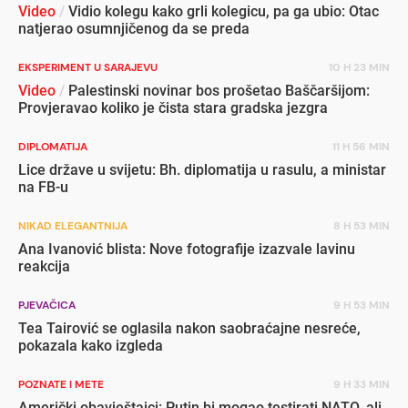
Video
/
Vidio kolegu kako grli kolegicu, pa ga ubio: Otac
natjerao osumnjičenog da se preda
EKSPERIMENT U SARAJEVU
10 H 23 MIN
Video
/
Palestinski novinar bos prošetao Baščaršijom:
Provjeravao koliko je čista stara gradska jezgra
DIPLOMATIJA
11 H 56 MIN
Lice države u svijetu: Bh. diplomatija u rasulu, a ministar
na FB-u
NIKAD ELEGANTNIJA
8 H 53 MIN
Ana Ivanović blista: Nove fotografije izazvale lavinu
reakcija
PJEVAČICA
9 H 53 MIN
Tea Tairović se oglasila nakon saobraćajne nesreće,
pokazala kako izgleda
POZNATE I METE
9 H 33 MIN
Američki obavještajci: Putin bi mogao testirati NATO, ali