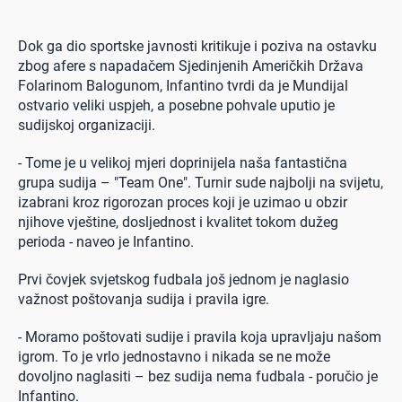
Dok ga dio sportske javnosti kritikuje i poziva na ostavku
zbog afere s napadačem Sjedinjenih Američkih Država
Folarinom Balogunom, Infantino tvrdi da je Mundijal
ostvario veliki uspjeh, a posebne pohvale uputio je
sudijskoj organizaciji.
- Tome je u velikoj mjeri doprinijela naša fantastična
grupa sudija – "Team One". Turnir sude najbolji na svijetu,
izabrani kroz rigorozan proces koji je uzimao u obzir
njihove vještine, dosljednost i kvalitet tokom dužeg
perioda - naveo je Infantino.
Prvi čovjek svjetskog fudbala još jednom je naglasio
važnost poštovanja sudija i pravila igre.
- Moramo poštovati sudije i pravila koja upravljaju našom
igrom. To je vrlo jednostavno i nikada se ne može
dovoljno naglasiti – bez sudija nema fudbala - poručio je
Infantino.