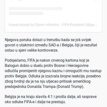
A post shared by Gianni Infantino - FIFA President (@gianni_infantino)
Njegova poruka dolazi u trenutku kada se još uvijek
govori o utakmici između SAD-a i Belgije, čiji je rezultat
ostao u sjeni velike kontroverze.
Podsjećamo, FIFA je nakon crvenog kartona koji je
Balogun dobio u duelu protiv Bosne i Hercegovine
odlučila promijeniti njegovu kaznu i omogućiti mu nastup
protiv Belgije. Odluka je izazvala brojne reakcije, posebno
zbog tvrdnji da je na nju utjecao pritisak američkog
predsjednika Donalda Trampa (Donald Trump).
Belgija je na kraju slavila 4:1 i prošla dalje, ali rasprave
oko odluke FIFA-e i dalje ne prestaju.