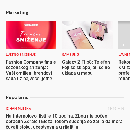
Marketing
LJETNO SNIŽENJE
SAMSUNG
JAVNI 
Fashion Company finale
Galaxy Z Flip8: Telefon
Rekor
sezonskog sniženja:
koji se sklapa, ali se ne
KM za
Vaši omiljeni brendovi
uklapa u masu
profe
sada uz najveće ljetne
rehab
popuste
inval
Popularno
IZ HAN PIJESKA
1 H 19 MIN
Na Interpolovoj listi je 10 godina: Zbog nje počeo
obračun Ždrale i Eleza, tokom suđenja se žalila da mora
čuvati stoku, učestvovala u rijalitiju