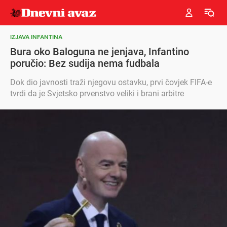
IZJAVA INFANTINA
Bura oko Baloguna ne jenjava, Infantino
poručio: Bez sudija nema fudbala
Dok dio javnosti traži njegovu ostavku, prvi čovjek FIFA-e
tvrdi da je Svjetsko prvenstvo veliki i brani arbitre