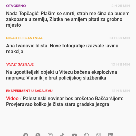
OTVORENO
2 H 25 MIN
Nada Topčagić: Plašim se smrti, strah me čina da budem
zakopana u zemlju, Zlatka ne smijem pitati za grobno
mjesto
NIKAD ELEGANTNIJA
10 H 38 MIN
Ana Ivanović blista: Nove fotografije izazvale lavinu
reakcija
"AVAZ" SAZNAJE
10 H 11 MIN
Na ugostiteljski objekt u Vitezu bačena eksplozivna
naprava: Vlasnik je brat policijskog službenika
EKSPERIMENT U SARAJEVU
12 H 8 MIN
Video
/
Palestinski novinar bos prošetao Baščaršijom:
Provjeravao koliko je čista stara gradska jezgra