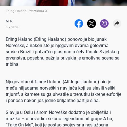
Erling Haland
.
Platforma X
M. R.
6.7.2026
Erling Haland (Erling Haaland) ponovo je bio junak
Norveške, a nakon što je njegovim dvama golovima
srušen Brazil i potvrđen plasman u četvrtfinale Svjetskog
prvenstva, posebnu pažnju privukla je emotivna scena sa
tribina.
Njegov otac Alf-Inge Haland (Alf-Inge Haaland) bio je
među hiljadama norveških navijača koji su slavili veliki
trijumf, a kamere su ga uhvatile u trenutku iskrene euforije
i ponosa nakon još jedne briljantne partije sina.
Slavlje u Oslu i širom Norveške dodatno je obilježila i
muzika – u pozadini se orio legendarni hit grupe A-ha,
“Take On Me”, koji je postao svojevrsna neslužbena