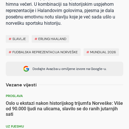
himna večeri. U kombinaciji sa historijskim uspjehom
reprezentacije i Halandovim golovima, pjesma je dala
posebnu emotivnu notu slavlju koje je već sada ušlo u
norvešku sportsku historiju.
#
SLAVLJE
#
ERLING HAALAND
#
FUDBALSKA REPREZENTACIJA NORVEŠKE
#
MUNDIJAL 2026
Dodajte Avaz.ba u omiljene izvore na Google-u.
Vezane vijesti
PROSLAVA
Oslo u ekstazi nakon historijskog trijumfa Norveške: Više
od 90.000 ljudi na ulicama, slavilo se do ranih jutarnjih
sati
UZ PJESMU