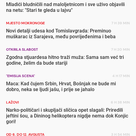
Mladići bludničili nad maloljetnicom i sve uživo objavili
na netu: "Stari te gleda u lajvu"
MJESTO MOKRONOGE
7 H 39 MIN
Novi detalji udesa kod Tomislavgrada: Preminuo
muškarac iz Sarajeva, među povrijeđenima i beba
OTKRILA SLABOST
7 H 20 MIN
Zgodna stjuardesa hitno traži muža: Sama sam već tri
godine, želim da bude stariji
"EMISIJA SCENA"
4 H 17 MIN
Maca: Kad čujem Srbin, Hrvat, Bošnjak ne bude mi
dobro, neka se ljudi jašu, i prije se jahalo
LAŽOVI
6 H 38 MIN
Narko-političari i skupljači sličica opet slagali: Priredili
jeftini šou, a Dininog helikoptera nigdje nema dok Konjic
gori!
OD 6. DO 12. AVGUSTA
3 H 54 MIN