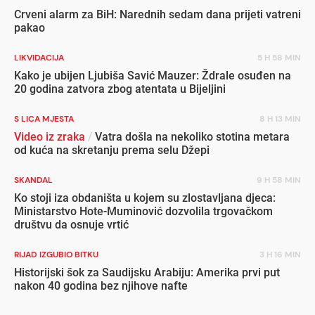
Crveni alarm za BiH: Narednih sedam dana prijeti vatreni
pakao
LIKVIDACIJA
5 H 58 MIN
Kako je ubijen Ljubiša Savić Mauzer: Ždrale osuđen na
20 godina zatvora zbog atentata u Bijeljini
S LICA MJESTA
8 H 13 MIN
Video iz zraka
/
Vatra došla na nekoliko stotina metara
od kuća na skretanju prema selu Džepi
SKANDAL
9 H 58 MIN
Ko stoji iza obdaništa u kojem su zlostavljana djeca:
Ministarstvo Hote-Muminović dozvolila trgovačkom
društvu da osnuje vrtić
RIJAD IZGUBIO BITKU
3 H 16 MIN
Historijski šok za Saudijsku Arabiju: Amerika prvi put
nakon 40 godina bez njihove nafte