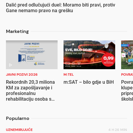
Dalić pred odlučujući duel: Moramo biti pravi, protiv
Gane nemamo pravo na grešku
Marketing
JAVNI POZIVI 2026
M:TEL
POVRA
Rekordnih 20,3 miliona
m:SAT – bilo gdje u BiH
Povra
KM za zapošljavanje i
klupe
profesionalnu
pripr
rehabilitaciju osoba s
škols
invaliditetom
Popularno
UZNEMIRUJUĆE
4 H 26 MIN