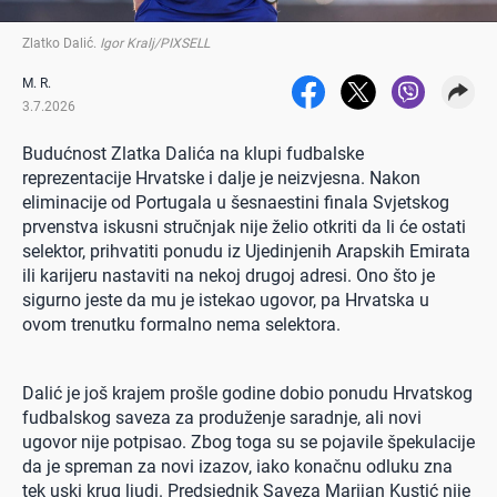
Zlatko Dalić
.
Igor Kralj/PIXSELL
M. R.
3.7.2026
Budućnost Zlatka Dalića na klupi fudbalske
reprezentacije Hrvatske i dalje je neizvjesna. Nakon
eliminacije od Portugala u šesnaestini finala Svjetskog
prvenstva iskusni stručnjak nije želio otkriti da li će ostati
selektor, prihvatiti ponudu iz Ujedinjenih Arapskih Emirata
ili karijeru nastaviti na nekoj drugoj adresi. Ono što je
sigurno jeste da mu je istekao ugovor, pa Hrvatska u
ovom trenutku formalno nema selektora.
Dalić je još krajem prošle godine dobio ponudu Hrvatskog
fudbalskog saveza za produženje saradnje, ali novi
ugovor nije potpisao. Zbog toga su se pojavile špekulacije
da je spreman za novi izazov, iako konačnu odluku zna
tek uski krug ljudi. Predsjednik Saveza Marijan Kustić nije