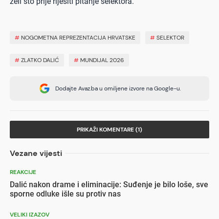
želi što prije riješiti pitanje selektora.
#
NOGOMETNA REPREZENTACIJA HRVATSKE
#
SELEKTOR
#
ZLATKO DALIĆ
#
MUNDIJAL 2026
Dodajte Avaz.ba u omiljene izvore na Google-u.
PRIKAŽI KOMENTARE (1)
Vezane vijesti
REAKCIJE
Dalić nakon drame i eliminacije: Suđenje je bilo loše, sve
sporne odluke išle su protiv nas
VELIKI IZAZOV