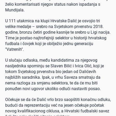
želio komentarisati njegov status nakon ispadanja s
Mundijala.
U 111 utakmica na klupi Hrvatske Dalić je osvojio tri
velike medalje – srebro na Svjetskom prvenstvu 2018.
godine, bronzu četiri godine kasnije te srebro u Ligi nacija.
Time je postao najtrofejniji selektor u historiji hrvatskog
fudbala i čovjek koji je obilježio jednu generaciju
"Vatrenih".
U slučaju odlaska, među kandidatima za njegovog
nasljednika spominju se Slaven Bilić i Ivica Olić, koji je
tokom Svjetskog prvenstva bio jedan od Dalićevih
najbližih saradnika. Ipak, u vrhu Saveza smatraju da
nema razloga za smjenu selektora, te da će mu biti
ponuđen novi ugovor ukoliko odluči nastaviti posao.
Očekuje se da će Dalić vrlo brzo saopštiti konačnu odluku,
budući da reprezentaciju već na jesen očekuje početak
novog kvalifikacionog ciklusa, a Hrvatski fudbalski savez