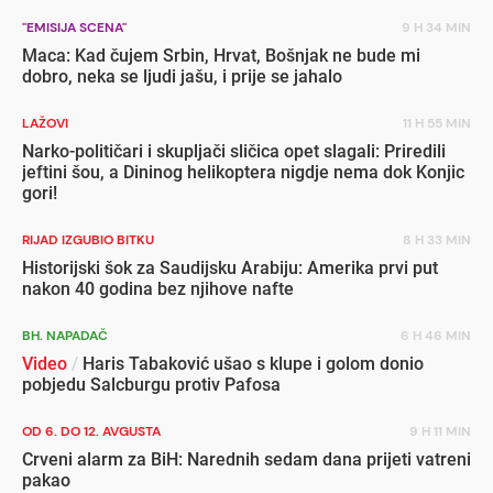
"EMISIJA SCENA"
9 H 34 MIN
Maca: Kad čujem Srbin, Hrvat, Bošnjak ne bude mi
dobro, neka se ljudi jašu, i prije se jahalo
LAŽOVI
11 H 55 MIN
Narko-političari i skupljači sličica opet slagali: Priredili
jeftini šou, a Dininog helikoptera nigdje nema dok Konjic
gori!
RIJAD IZGUBIO BITKU
8 H 33 MIN
Historijski šok za Saudijsku Arabiju: Amerika prvi put
nakon 40 godina bez njihove nafte
BH. NAPADAČ
6 H 46 MIN
Video
/
Haris Tabaković ušao s klupe i golom donio
pobjedu Salcburgu protiv Pafosa
OD 6. DO 12. AVGUSTA
9 H 11 MIN
Crveni alarm za BiH: Narednih sedam dana prijeti vatreni
pakao