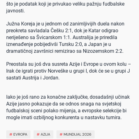
što je podatak koji je privukao veliku pažnju fudbalske
javnosti.
Južna Koreja je u jednom od zanimljivijih duela nakon
preokreta savladala Češku 2:1, dok je Katar odigrao
neriješeno sa Švicarskom 1:1. Australija je priredila
iznenađenje pobijedivši Tursku 2:0, a Japan je u
dramatičnoj završnici remizirao sa Nizozemskom 2:2.
Preostala su još dva susreta Azije i Evrope u ovom kolu –
Irak će igrati protiv Norveške u grupi I, dok će se u grupi J
sastati Austrija i Jordan.
Iako je još rano za konačne zaključke, dosadašnji učinak
Azije jasno pokazuje da se odnos snaga na svjetskoj
fudbalskoj sceni polako mijenja, a evropske selekcije bi
mogle imati ozbiljnog konkurenta u nastavku turnira.
#
EVROPA
#
AZIJA
#
MUNDIJAL 2026