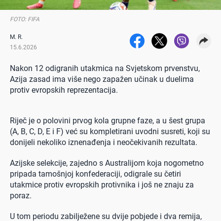
FOTO: FIFA
M. R.
15.6.2026
Nakon 12 odigranih utakmica na Svjetskom prvenstvu,
Azija zasad ima više nego zapažen učinak u duelima
protiv evropskih reprezentacija.
Riječ je o polovini prvog kola grupne faze, a u šest grupa
(A, B, C, D, E i F) već su kompletirani uvodni susreti, koji su
donijeli nekoliko iznenađenja i neočekivanih rezultata.
Azijske selekcije, zajedno s Australijom koja nogometno
pripada tamošnjoj konfederaciji, odigrale su četiri
utakmice protiv evropskih protivnika i još ne znaju za
poraz.
U tom periodu zabilježene su dvije pobjede i dva remija,