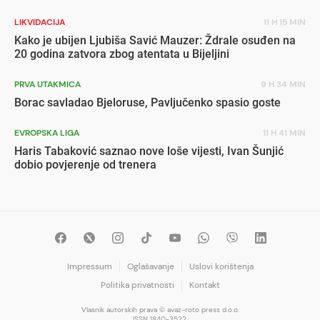
LIKVIDACIJA
11 H 15 MIN
Kako je ubijen Ljubiša Savić Mauzer: Ždrale osuđen na
20 godina zatvora zbog atentata u Bijeljini
PRVA UTAKMICA
9 H 34 MIN
Borac savladao Bjeloruse, Pavljučenko spasio goste
EVROPSKA LIGA
11 H 41 MIN
Haris Tabaković saznao nove loše vijesti, Ivan Šunjić
dobio povjerenje od trenera
Impressum
Oglašavanje
Uslovi korištenja
Politika privatnosti
Kontakt
Vlasnik autorskih prava © avaz-roto press d.o.o.
ISSN 1840-3522.