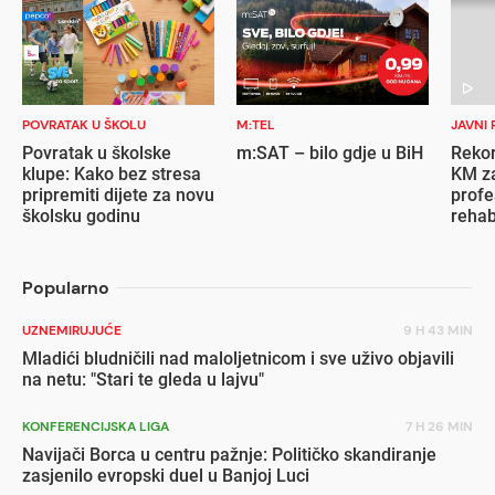
POVRATAK U ŠKOLU
M:TEL
JAVNI 
Povratak u školske
m:SAT – bilo gdje u BiH
Rekor
klupe: Kako bez stresa
KM za
pripremiti dijete za novu
profe
školsku godinu
rehab
inval
Popularno
UZNEMIRUJUĆE
9 H 43 MIN
Mladići bludničili nad maloljetnicom i sve uživo objavili
na netu: "Stari te gleda u lajvu"
KONFERENCIJSKA LIGA
7 H 26 MIN
Navijači Borca u centru pažnje: Političko skandiranje
zasjenilo evropski duel u Banjoj Luci