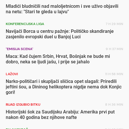
Mladići bludničili nad maloljetnicom i sve uživo objavili
na netu: "Stari te gleda u lajvu"
KONFERENCIJSKA LIGA
7 H 29 MIN
Navijači Borca u centru pažnje: Političko skandiranje
zasjenilo evropski duel u Banjoj Luci
"EMISIJA SCENA"
9 H 37 MIN
Maca: Kad čujem Srbin, Hrvat, Bošnjak ne bude mi
dobro, neka se ljudi jašu, i prije se jahalo
LAŽOVI
11 H 58 MIN
Narko-političari i skupljači sličica opet slagali: Priredili
jeftini šou, a Dininog helikoptera nigdje nema dok Konjic
gori!
RIJAD IZGUBIO BITKU
8 H 36 MIN
Historijski šok za Saudijsku Arabiju: Amerika prvi put
nakon 40 godina bez njihove nafte