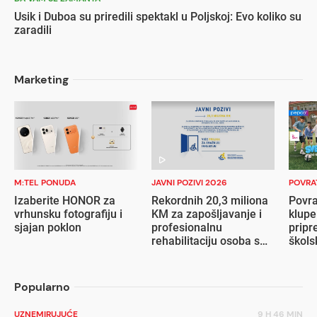
Usik i Duboa su priredili spektakl u Poljskoj: Evo koliko su
zaradili
Marketing
M:TEL PONUDA
JAVNI POZIVI 2026
POVRA
Izaberite HONOR za
Rekordnih 20,3 miliona
Povra
vrhunsku fotografiju i
KM za zapošljavanje i
klupe
sjajan poklon
profesionalnu
pripr
rehabilitaciju osoba s
škols
invaliditetom
Popularno
UZNEMIRUJUĆE
9 H 46 MIN