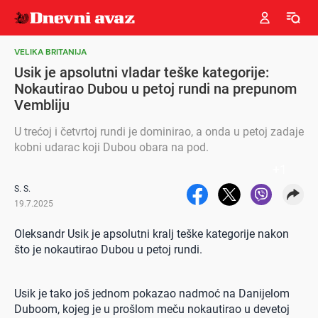
VELIKA BRITANIJA
Usik je apsolutni vladar teške kategorije:
Nokautirao Dubou u petoj rundi na prepunom
Vembliju
U trećoj i četvrtoj rundi je dominirao, a onda u petoj zadaje
kobni udarac koji Dubou obara na pod.
+
1
S. S.
19.7.2025
Oleksandr Usik je apsolutni kralj teške kategorije nakon
što je nokautirao Dubou u petoj rundi.
Usik je tako još jednom pokazao nadmoć na Danijelom
Duboom, kojeg je u prošlom meču nokautirao u devetoj