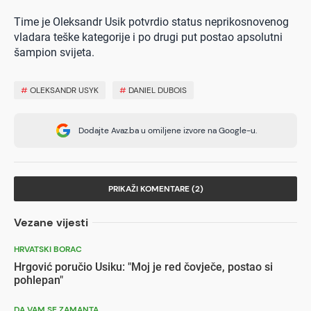
Time je Oleksandr Usik potvrdio status neprikosnovenog
vladara teške kategorije i po drugi put postao apsolutni
šampion svijeta.
#
OLEKSANDR USYK
#
DANIEL DUBOIS
Dodajte Avaz.ba u omiljene izvore na Google-u.
PRIKAŽI KOMENTARE (2)
Vezane vijesti
HRVATSKI BORAC
Hrgović poručio Usiku: "Moj je red čovječe, postao si
pohlepan"
DA VAM SE ZAMANTA