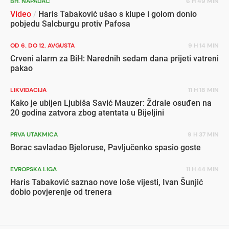
BH. NAPADAČ
6 H 49 MIN
Video
/
Haris Tabaković ušao s klupe i golom donio
pobjedu Salcburgu protiv Pafosa
OD 6. DO 12. AVGUSTA
9 H 14 MIN
Crveni alarm za BiH: Narednih sedam dana prijeti vatreni
pakao
LIKVIDACIJA
11 H 18 MIN
Kako je ubijen Ljubiša Savić Mauzer: Ždrale osuđen na
20 godina zatvora zbog atentata u Bijeljini
PRVA UTAKMICA
9 H 37 MIN
Borac savladao Bjeloruse, Pavljučenko spasio goste
EVROPSKA LIGA
11 H 44 MIN
Haris Tabaković saznao nove loše vijesti, Ivan Šunjić
dobio povjerenje od trenera