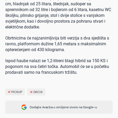
cm, hladnjak od 25 litara, štednjak, sudoper sa
spremnikom od 32 litre i bojlerom od 6 litara, kasetnu WC
školjku, plinsko grijanje, stol i dvije stolice s vanjskom
svjetiljkom, kao i dovoljno prostora za pohranu stvari i
električne dodatke.
Obrtnicima će najzanimljivija biti verzija s dva sjedišta s
ravno, platformom dužine 1,65 metara s maksimalnim
opterećenjem od 430 kilograma.
Ispod haube nalazi se 1,2-litreni blagi hibrid sa 150 KS i
pogonom na sva četiri točka. Automobil će se u početku
prodavati samo na francuskom tržištu.
#
PICKUP
#
DACIA
Dodajte Avaz.ba u omiljene izvore na Google-u.