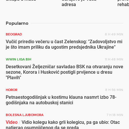
adresa
rehab
inval
Popularno
BEOGRAD
8 H 49 MIN
Vučić priredio večeru u čast Zelenskog: "Zadovoljstvo mi
je što imam priliku da ugostim predsjednika Ukrajine"
WWIN LIGA BIH
11 H 48 MIN
Desetkovani Željezničar savladao BSK na otvaranju nove
sezone, Korora i Husković postigli prvijence u dresu
"Plavih"
HOROR
8 H 56 MIN
Petnaestogodišnjak u kostimu klauna nasmrt izbo 78-
godišnjaka na autobuskoj stanici
BOLESNA LJUBOMORA
7 H 18 MIN
Video
/
Vidio kolegu kako grli kolegicu, pa ga ubio: Otac
natjerao osumnjičenog da se preda