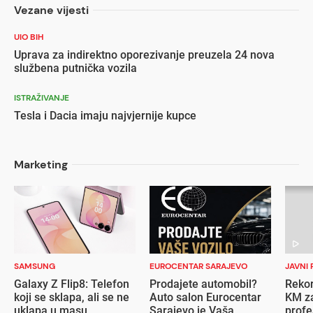
Vezane vijesti
UIO BIH
Uprava za indirektno oporezivanje preuzela 24 nova
službena putnička vozila
ISTRAŽIVANJE
Tesla i Dacia imaju najvjernije kupce
Marketing
SAMSUNG
EUROCENTAR SARAJEVO
JAVNI 
Galaxy Z Flip8: Telefon
Prodajete automobil?
Rekor
koji se sklapa, ali se ne
Auto salon Eurocentar
KM za
uklapa u masu
Sarajevo je Vaša
profe