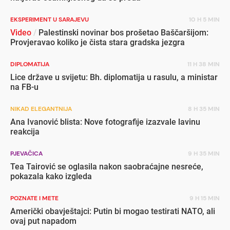
EKSPERIMENT U SARAJEVU
10 H 5 MIN
Video
/
Palestinski novinar bos prošetao Baščaršijom:
Provjeravao koliko je čista stara gradska jezgra
DIPLOMATIJA
11 H 38 MIN
Lice države u svijetu: Bh. diplomatija u rasulu, a ministar
na FB-u
NIKAD ELEGANTNIJA
8 H 35 MIN
Ana Ivanović blista: Nove fotografije izazvale lavinu
reakcija
PJEVAČICA
9 H 35 MIN
Tea Tairović se oglasila nakon saobraćajne nesreće,
pokazala kako izgleda
POZNATE I METE
9 H 15 MIN
Američki obavještajci: Putin bi mogao testirati NATO, ali
ovaj put napadom