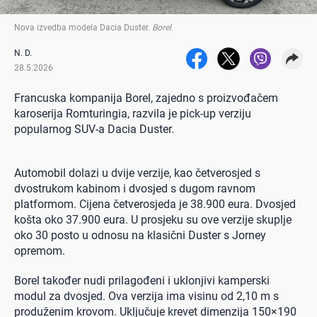
Nova izvedba modela Dacia Duster
.
Borel
N. D.
28.5.2026
Francuska kompanija Borel, zajedno s proizvođačem
karoserija Romturingia, razvila je pick-up verziju
popularnog SUV-a Dacia Duster.
Automobil dolazi u dvije verzije, kao četverosjed s
dvostrukom kabinom i dvosjed s dugom ravnom
platformom. Cijena četverosjeda je 38.900 eura. Dvosjed
košta oko 37.900 eura. U prosjeku su ove verzije skuplje
oko 30 posto u odnosu na klasični Duster s Jorney
opremom.
Borel također nudi prilagođeni i uklonjivi kamperski
modul za dvosjed. Ova verzija ima visinu od 2,10 m s
produženim krovom. Uključuje krevet dimenzija 150×190