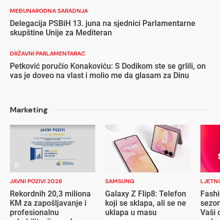
MEĐUNARODNA SARADNJA
Delegacija PSBiH 13. juna na sjednici Parlamentarne
skupštine Unije za Mediteran
DRŽAVNI PARLAMENTARAC
Petković poručio Konakoviću: S Dodikom ste se grlili, on
vas je doveo na vlast i molio me da glasam za Dinu
Marketing
JAVNI POZIVI 2026
SAMSUNG
LJETN
Rekordnih 20,3 miliona
Galaxy Z Flip8: Telefon
Fashi
KM za zapošljavanje i
koji se sklapa, ali se ne
sezon
profesionalnu
uklapa u masu
Vaši 