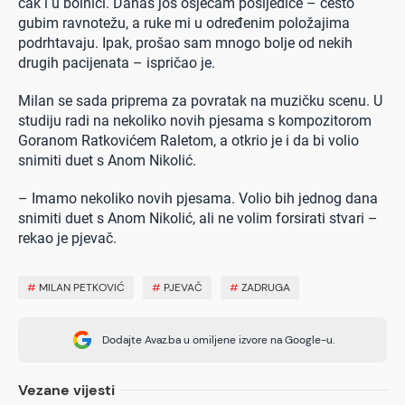
čak i u bolnici. Danas još osjećam posljedice – često
gubim ravnotežu, a ruke mi u određenim položajima
podrhtavaju. Ipak, prošao sam mnogo bolje od nekih
drugih pacijenata – ispričao je.
Milan se sada priprema za povratak na muzičku scenu. U
studiju radi na nekoliko novih pjesama s kompozitorom
Goranom Ratkovićem Raletom, a otkrio je i da bi volio
snimiti duet s Anom Nikolić.
– Imamo nekoliko novih pjesama. Volio bih jednog dana
snimiti duet s Anom Nikolić, ali ne volim forsirati stvari –
rekao je pjevač.
#
MILAN PETKOVIĆ
#
PJEVAČ
#
ZADRUGA
Dodajte Avaz.ba u omiljene izvore na Google-u.
Vezane vijesti