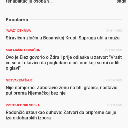
rehabilitaciju osoba s
sada 
invaliditetom
popu
Popularno
"AVAZ" OTKRIVA
5 H 4 MIN
Stravičan zločin u Bosanskoj Krupi: Supruga ubila muža
MAFIJAŠKI OBRAČUN
2 H 52 MIN
Ovo je Elez govorio o Ždrali prije odlaska u zatvor: "Vratit
ću se u Lukavicu da pogledam u oči one koji su mi radili
o glavi"
NESVAKIDAŠNJE
5 H 39 MIN
Nije namjerno: Zaboravio ženu na bh. granici, nastavio
put prema Njemačkoj bez nje
PREDSJEDNIK SBB-A
7 H 11 MIN
Radončić uzburkao duhove: Zatvori da pripreme ćelije
iza oktobarskih izbora