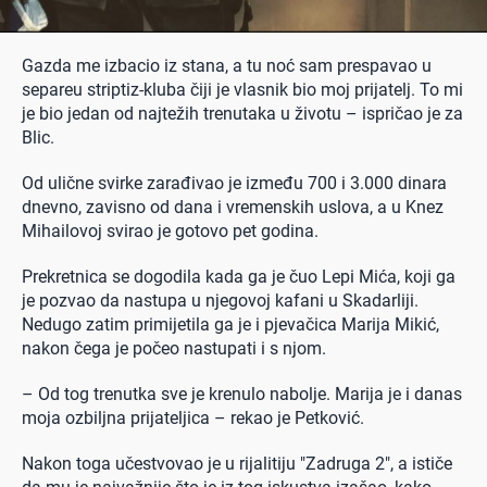
Gazda me izbacio iz stana, a tu noć sam prespavao u
separeu striptiz-kluba čiji je vlasnik bio moj prijatelj. To mi
je bio jedan od najtežih trenutaka u životu – ispričao je za
Blic.
Od ulične svirke zarađivao je između 700 i 3.000 dinara
dnevno, zavisno od dana i vremenskih uslova, a u Knez
Mihailovoj svirao je gotovo pet godina.
Prekretnica se dogodila kada ga je čuo Lepi Mića, koji ga
je pozvao da nastupa u njegovoj kafani u Skadarliji.
Nedugo zatim primijetila ga je i pjevačica Marija Mikić,
nakon čega je počeo nastupati i s njom.
– Od tog trenutka sve je krenulo nabolje. Marija je i danas
moja ozbiljna prijateljica – rekao je Petković.
Nakon toga učestvovao je u rijalitiju "Zadruga 2", a ističe