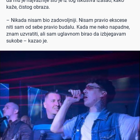
da mu je najvažnije što je iz tog iskustva izašao, kako
kaže, čistog obraza.
– Nikada nisam bio zadovoljniji. Nisam pravio ekscese
niti sam od sebe pravio budalu. Kada me neko napadne,
znam uzvratiti, ali sam uglavnom birao da izbjegavam
sukobe – kazao je.