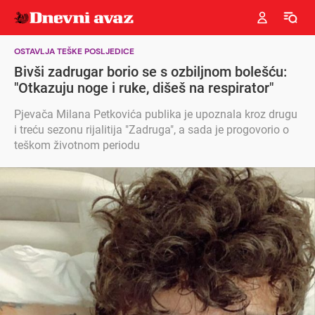
OSTAVLJA TEŠKE POSLJEDICE
Bivši zadrugar borio se s ozbiljnom bolešću:
"Otkazuju noge i ruke, dišeš na respirator"
Pjevača Milana Petkovića publika je upoznala kroz drugu
i treću sezonu rijalitija "Zadruga", a sada je progovorio o
teškom životnom periodu