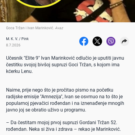
Goca Tržan i Ivan Marinković
.
Avaz
M. K. V. / Pink
8.7.2026
Učesnik "Elite 9" Ivan Marinković odlučio je uputiti javnu
čestitku svojoj bivšoj supruzi Goci Tržan, s kojom ima
kćerku Lenu.
Naime, prije nego što je pročitao pismo na početku
radijske emisije "Amnezija", Ivan se osvrnuo na to što je
popularnoj pjevačici rođendan i na iznenađenje mnogih
javno joj se obratio uživo u programu.
– Da čestitam mojoj prvoj supruzi Gordani Tržan 52.
rođendan. Neka si živa i zdrava – rekao je Marinković.