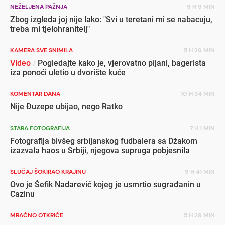
NEŽELJENA PAŽNJA
9 H 9 MIN
Zbog izgleda joj nije lako: "Svi u teretani mi se nabacuju,
treba mi tjelohranitelj"
KAMERA SVE SNIMILA
5 H 26 MIN
Video
/
Pogledajte kako je, vjerovatno pijani, bagerista
iza ponoći uletio u dvorište kuće
KOMENTAR DANA
10 H 34 MIN
Nije Đuzepe ubijao, nego Ratko
STARA FOTOGRAFIJA
7 H 1 MIN
Fotografija bivšeg srbijanskog fudbalera sa Džakom
izazvala haos u Srbiji, njegova supruga pobjesnila
SLUČAJ ŠOKIRAO KRAJINU
9 H 41 MIN
Ovo je Šefik Nadarević kojeg je usmrtio sugrađanin u
Cazinu
MRAČNO OTKRIĆE
5 H 29 MIN