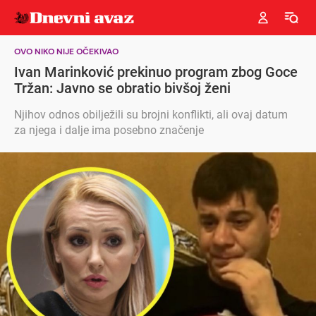
OVO NIKO NIJE OČEKIVAO
Ivan Marinković prekinuo program zbog Goce
Tržan: Javno se obratio bivšoj ženi
Njihov odnos obilježili su brojni konflikti, ali ovaj datum
za njega i dalje ima posebno značenje