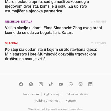
Mare nestao u aprilu, sad ga našli zakopanog u
njegovom dvorištu, komšije u šoku: Za ubistvo
osumnjičena njegova partnerica
NEOBIČAN DETALJ
3 H 55 MIN
Veliko slavlje u domu Elme Sinanović: Zbog ovog brani
kćerki da se uda za bogataša iz Katara
SKANDAL
2 H 27 MIN
Ko stoji iza obdaništa u kojem su zlostavljana djeca:
Ministarstvo Hote-Muminović dozvolila trgovačkom
društvu da osnuje vrtić
Impressum
Oglašavanje
Uslovi korištenja
Politika privatnosti
Kontakt
Vlasnik autorskih prava © avaz-roto press d.o.o.