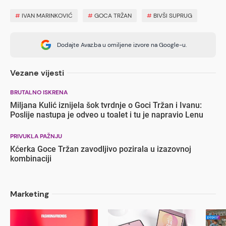
#
IVAN MARINKOVIĆ
#
GOCA TRŽAN
#
BIVŠI SUPRUG
Dodajte Avaz.ba u omiljene izvore na Google-u.
Vezane vijesti
BRUTALNO ISKRENA
Miljana Kulić iznijela šok tvrdnje o Goci Tržan i Ivanu:
Poslije nastupa je odveo u toalet i tu je napravio Lenu
PRIVUKLA PAŽNJU
Kćerka Goce Tržan zavodljivo pozirala u izazovnoj
kombinaciji
Marketing