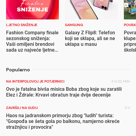
LJETNO SNIŽENJE
SAMSUNG
POVRA
Fashion Company finale
Galaxy Z Flip8: Telefon
Povra
sezonskog sniženja:
koji se sklapa, ali se ne
klupe
Vaši omiljeni brendovi
uklapa u masu
pripr
sada uz najveće ljetne
škols
popuste
Popularno
NA INTERPOLOVOJ JE POTJERNICI
4 H 32 MIN
Ovo je fatalna bivša misica Boba zbog koje su zaratili
Elez i Ždrale: Krvavi obračun traje dvije decenije
ZAVRŠILI NA SUDU
5 H
Haos na jadranskom primorju zbog "ludih" turista:
"Gospođa se šeta gola po balkonu, namjerno okreće
stražnjicu i provocira"