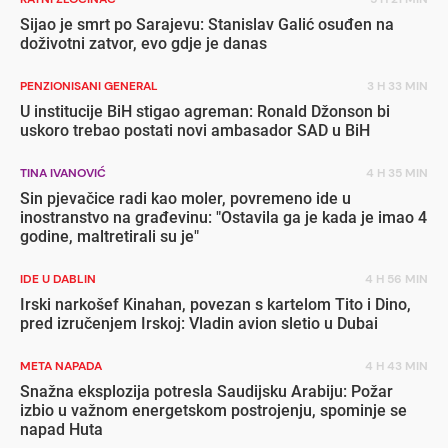
Sijao je smrt po Sarajevu: Stanislav Galić osuđen na
doživotni zatvor, evo gdje je danas
PENZIONISANI GENERAL
3 H 33 MIN
U institucije BiH stigao agreman: Ronald Džonson bi
uskoro trebao postati novi ambasador SAD u BiH
TINA IVANOVIĆ
4 H 35 MIN
Sin pjevačice radi kao moler, povremeno ide u
inostranstvo na građevinu: "Ostavila ga je kada je imao 4
godine, maltretirali su je"
IDE U DABLIN
4 H 56 MIN
Irski narkošef Kinahan, povezan s kartelom Tito i Dino,
pred izručenjem Irskoj: Vladin avion sletio u Dubai
META NAPADA
4 H 43 MIN
Snažna eksplozija potresla Saudijsku Arabiju: Požar
izbio u važnom energetskom postrojenju, spominje se
napad Huta