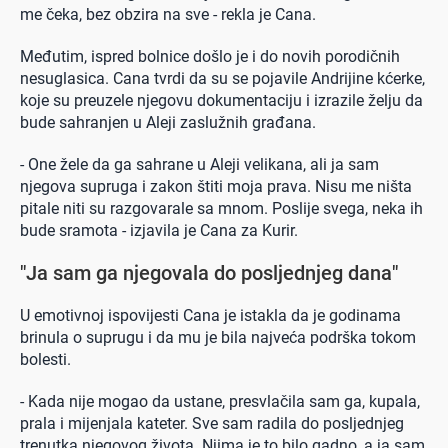
me čeka, bez obzira na sve - rekla je Cana.
Međutim, ispred bolnice došlo je i do novih porodičnih
nesuglasica. Cana tvrdi da su se pojavile Andrijine kćerke,
koje su preuzele njegovu dokumentaciju i izrazile želju da
bude sahranjen u Aleji zaslužnih građana.
- One žele da ga sahrane u Aleji velikana, ali ja sam
njegova supruga i zakon štiti moja prava. Nisu me ništa
pitale niti su razgovarale sa mnom. Poslije svega, neka ih
bude sramota - izjavila je Cana za Kurir.
"Ja sam ga njegovala do posljednjeg dana"
U emotivnoj ispovijesti Cana je istakla da je godinama
brinula o suprugu i da mu je bila najveća podrška tokom
bolesti.
- Kada nije mogao da ustane, presvlačila sam ga, kupala,
prala i mijenjala kateter. Sve sam radila do posljednjeg
trenutka njegovog života. Njima je to bilo gadno, a ja sam