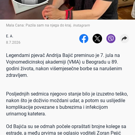
Mala Cana: Pazila sam na njega do kraj
.
Instagram
E. A.
8.7.2026
Legendarni pjevač Andrija Bajić preminuo je 7. jula na
Vojnomedicinskoj akademiji (VMA) u Beogradu u 89.
godini života, nakon višemjesečne borbe sa narušenim
zdravljem.
Posljednjih sedmica njegovo stanje bilo je izuzetno teško,
nakon što je doživio moždani udar, a potom su uslijedile
komplikacije povezane s bubrezima i infekcijom
urinarnog katetera.
Od Bajića su se odmah počele opraštati brojne kolege sa
estrade, a među prvima se oglasio voditelj Zoran Pejić