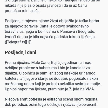
S druge strane, Bajić je u nekoliko intervjua isticao da se
nikada nije plašio osuda javnosti i da je uz Canu
pronašao mir i sreću.
Posljednjih mjeseci njihov život obilježila je teška borba
za njegovo zdravlje. Cana je gotovo svakodnevno
boravila uz njega u bolnicama u Pančevu i Beogradu,
tvrdeći da mu je bila najveća podrška tokom liječenja.
([Telegraf.rs][1])
Posljednji dani
Prema riječima Male Cane, Bajić je godinama imao
ozbiljne probleme s bubrezima i bio je kandidat za
dijalizu. U bolnicu je primljen zbog infekcije urinarnog
katetera, a njegovo stanje se dodatno pogoršalo nakon
moždanog udara koji je pretrpio nekoliko sedmica ranije.
Uprkos naporima ljekara, preminuo je 7. jula na VMA.
Njegova smrt potresla je estradnu scenu širom regiona,
dok porodicu, osim tuge, očekuje i rješavanje otvorenih