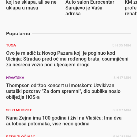
koji se sklapa, ali se ne
Auto salon Eurocentar
KM za
uklapa u masu
Sarajevo je Vaša
profe
adresa
rehab
inval
Popularno
TUGA
5 H 35 MIN
Ovo je mladić iz Novog Pazara koji je poginuo kod
Ulcinja: Stradao pred očima rođenog brata, osumnjičeni
za nesreću vozio pod utjecajem droge
HRVATSKA
3 H 17 MIN
Thompson održao koncert u Imotskom: Uzvikivan
ustaški pozdrav "Za dom spremni", dio publike nosio
obilježja HOS-a
SELO MUDRIKE
3 H 57 MIN
Nana Zejna ima 100 godina i živi na Vlašiću: Ima dva
autobusa potomaka, više nego godina
RATNI ZLOČINAC
5 H 21 MIN