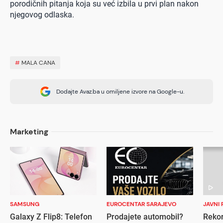
porodičnih pitanja koja su već izbila u prvi plan nakon
njegovog odlaska.
#
MALA CANA
Dodajte Avaz.ba u omiljene izvore na Google-u.
Marketing
SAMSUNG
EUROCENTAR SARAJEVO
JAVNI 
Galaxy Z Flip8: Telefon
Prodajete automobil?
Rekor