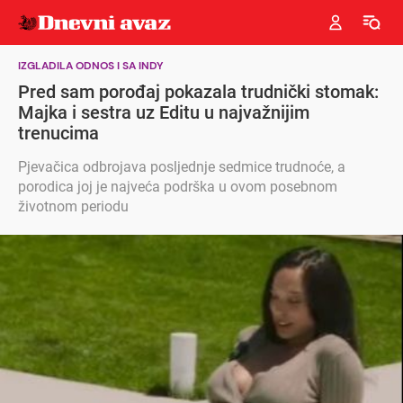
IZGLADILA ODNOS I SA INDY
Pred sam porođaj pokazala trudnički stomak:
Majka i sestra uz Editu u najvažnijim
trenucima
Pjevačica odbrojava posljednje sedmice trudnoće, a
porodica joj je najveća podrška u ovom posebnom
životnom periodu