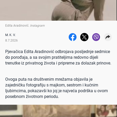
Edita Aradinović
.
Instagram
M. K. V.
8.7.2026
Pjevačica Edita Aradinović odbrojava posljednje sedmice
do porođaja, a sa svojim pratiteljima redovno dijeli
trenutke iz privatnog života i pripreme za dolazak prinove.
Ovoga puta na društvenim mrežama objavila je
zajedničku fotografiju s majkom, sestrom i kućnim
ljubimcima, pokazavši ko joj je najveća podrška u ovom
posebnom životnom periodu.