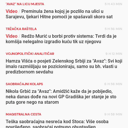
"AVAZ" NA LICU MJESTA
5 H 43 MIN
Video
/
Preminula žena kojoj je pozlilo na ulici u
Sarajevu, ljekari Hitne pomoći je spašavali skoro sat
TRŽAČKA RAŠTELA
5 H 56 MIN
Video
/
Redžo Murić u borbi protiv sistema: Tvrdi da je
komšija nelegalno izgradio kuću tik uz njegovu
VOJNOPOLITIČKI ANALITIČAR
9 H 12 MIN
Hamza Višća o posjeti Zelenskog Srbiji za "Avaz": Svi koji
imalo razmišljaju se pozicioniraju, samo su bh. vlasti u
predizbornom sevdahu
SAOBRAĆAJNI KOLAPS
6 H 58 MIN
Nikola Grbić za "Avaz": Amidžić kaže da je pobijedio,
neka danas dođe na novi GP Gradiška jer stanje je sto
puta gore nego na starom
MAGISTRALNA CESTA
9 H 58 MIN
Teška saobraćajna nesreća kod Stoca: Više osoba
povrijeđeno, saobraćaj potpuno obustavljen