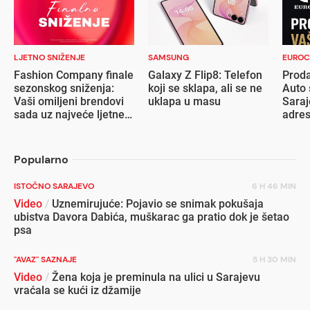
LJETNO SNIŽENJE
SAMSUNG
EUROC
Fashion Company finale
Galaxy Z Flip8: Telefon
Proda
sezonskog sniženja:
koji se sklapa, ali se ne
Auto 
Vaši omiljeni brendovi
uklapa u masu
Saraj
sada uz najveće ljetne
adre
popuste
Popularno
ISTOČNO SARAJEVO
6 H 46 MIN
Video
/
Uznemirujuće: Pojavio se snimak pokušaja
ubistva Davora Dabića, muškarac ga pratio dok je šetao
psa
"AVAZ" SAZNAJE
5 H 30 MIN
Video
/
Žena koja je preminula na ulici u Sarajevu
vraćala se kući iz džamije