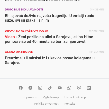
DUGO NIJE BIO U JAVNOSTI
3 H 31 MIN
Bh. pjevač doživio najveću tragediju: U emisiji ronio
suze, svi su plakali s njim
DRAMA NA ALIPAŠINOM POLJU
5 H 56 MIN
Video
/
Ženi pozlilo na ulici u Sarajevu, ekipa Hitne
pomoći više od 40 minuta se bori za njen život
CIJENA DIKTIRA SVE
11 H 20 MIN
Preuzimaju li taksisti iz Lukavice posao kolegama u
Sarajevu
Impressum
Oglašavanje
Uslovi korištenja
Politika privatnosti
Kontakt