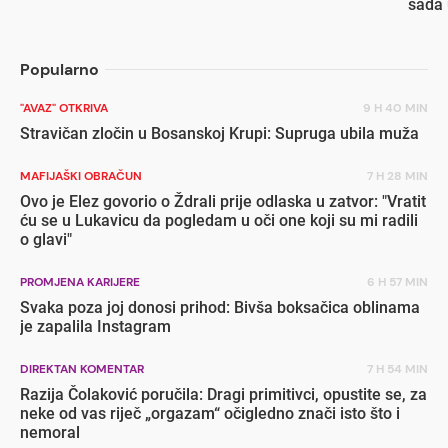
sada 
popu
Popularno
"AVAZ" OTKRIVA
9 H 40 MIN
Stravičan zločin u Bosanskoj Krupi: Supruga ubila muža
MAFIJAŠKI OBRAČUN
7 H 28 MIN
Ovo je Elez govorio o Ždrali prije odlaska u zatvor: "Vratit
ću se u Lukavicu da pogledam u oči one koji su mi radili
o glavi"
PROMJENA KARIJERE
6 H 57 MIN
Svaka poza joj donosi prihod: Bivša boksačica oblinama
je zapalila Instagram
DIREKTAN KOMENTAR
7 H 54 MIN
Razija Čolaković poručila: Dragi primitivci, opustite se, za
neke od vas riječ „orgazam“ očigledno znači isto što i
nemoral