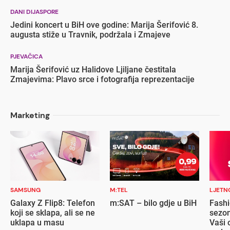
DANI DIJASPORE
Jedini koncert u BiH ove godine: Marija Šerifović 8.
augusta stiže u Travnik, podržala i Zmajeve
PJEVAČICA
Marija Šerifović uz Halidove Ljiljane čestitala
Zmajevima: Plavo srce i fotografija reprezentacije
Marketing
SAMSUNG
M:TEL
LJETN
Galaxy Z Flip8: Telefon
m:SAT – bilo gdje u BiH
Fashi
koji se sklapa, ali se ne
sezon
uklapa u masu
Vaši 