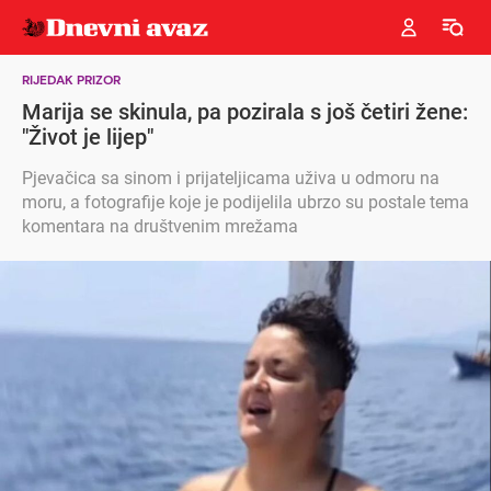
RIJEDAK PRIZOR
Marija se skinula, pa pozirala s još četiri žene:
"Život je lijep"
Pjevačica sa sinom i prijateljicama uživa u odmoru na
moru, a fotografije koje je podijelila ubrzo su postale tema
komentara na društvenim mrežama