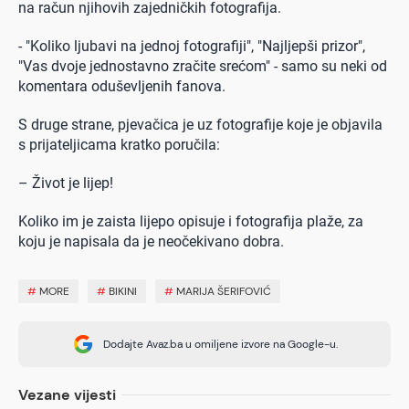
na račun njihovih zajedničkih fotografija.
- "Koliko ljubavi na jednoj fotografiji", "Najljepši prizor",
"Vas dvoje jednostavno zračite srećom" - samo su neki od
komentara oduševljenih fanova.
S druge strane, pjevačica je uz fotografije koje je objavila
s prijateljicama kratko poručila:
– Život je lijep!
Koliko im je zaista lijepo opisuje i fotografija plaže, za
koju je napisala da je neočekivano dobra.
#
MORE
#
BIKINI
#
MARIJA ŠERIFOVIĆ
Dodajte Avaz.ba u omiljene izvore na Google-u.
Vezane vijesti