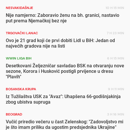
NESVAKIDAŠNJE
10 H 15 MIN
Nije namjerno: Zaboravio ženu na bh. granici, nastavio
put prema Njemačkoj bez nje
TRGOVAČKI LANAC
7 H 23 MIN
Ovo je 21 grad koji će prvi dobiti Lidl u BiH: Jedan od
najvećih gradova nije na listi
WWIN LIGA BIH
6 H 15 MIN
Desetkovani Željezničar savladao BSK na otvaranju nove
sezone, Korora i Husković postigli prvijence u dresu
"Plavih"
BOSANSKA KRUPA
9 H 11 MIN
Iz Tužilaštva USK za "Avaz": Uhapšena 66-godišnjakinja
zbog ubistva supruga
BEOGRAD
3 H 16 MIN
Vučić priredio večeru u čast Zelenskog: "Zadovoljstvo mi
je što imam priliku da ugostim predsjednika Ukrajine"