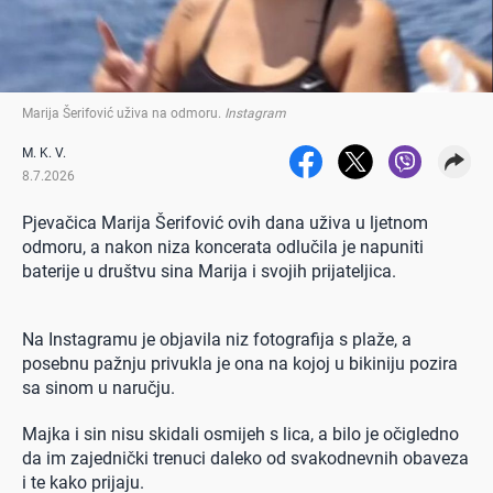
Marija Šerifović uživa na odmoru
.
Instagram
M. K. V.
8.7.2026
Pjevačica Marija Šerifović ovih dana uživa u ljetnom
odmoru, a nakon niza koncerata odlučila je napuniti
baterije u društvu sina Marija i svojih prijateljica.
Na Instagramu je objavila niz fotografija s plaže, a
posebnu pažnju privukla je ona na kojoj u bikiniju pozira
sa sinom u naručju.
Majka i sin nisu skidali osmijeh s lica, a bilo je očigledno
da im zajednički trenuci daleko od svakodnevnih obaveza
i te kako prijaju.