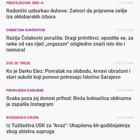
PREDSJEDNIK SBB-A
7 H 7 MIN
Radončić uzburkao duhove: Zatvori da pripreme ćelije
iza oktobarskih izbora
DIREKTAN KOMENTAR
3 H 14 MIN
Razija Čolaković poručila: Dragi primitivci, opustite se, za
neke od vas riječ „orgazam“ očigledno znači isto što i
nemoral
SVE SE TRESE
8 H 25 MIN
Ko je Darko Elez: Povratak na slobodu, krvavi obračuni i
stari sukobi koji ponovo potresaju Istočno Sarajevo
PROMJENA KARIJERE
2 H 17 MIN
Svaka poza joj donosi prihod: Bivša boksačica oblinama
je zapalila Instagram
BOSANSKA KRUPA
4 H 31 MIN
Iz Tužilaštva USK za "Avaz": Uhapšena 66-godišnjakinja
zbog ubistva supruga