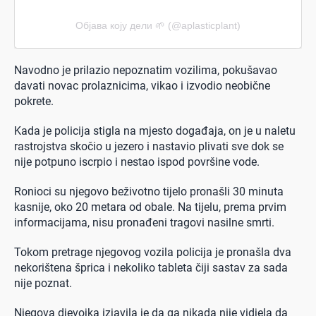
Објава коју дели 🌱 (@aplasticplant)
Navodno je prilazio nepoznatim vozilima, pokušavao
davati novac prolaznicima, vikao i izvodio neobične
pokrete.
Kada je policija stigla na mjesto događaja, on je u naletu
rastrojstva skočio u jezero i nastavio plivati sve dok se
nije potpuno iscrpio i nestao ispod površine vode.
Ronioci su njegovo beživotno tijelo pronašli 30 minuta
kasnije, oko 20 metara od obale. Na tijelu, prema prvim
informacijama, nisu pronađeni tragovi nasilne smrti.
Tokom pretrage njegovog vozila policija je pronašla dva
nekorištena šprica i nekoliko tableta čiji sastav za sada
nije poznat.
Njegova djevojka izjavila je da ga nikada nije vidjela da