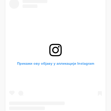
Прикажи ову објаву у апликацији Instagram