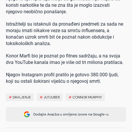
koristi narkotike te da ne zna šta je moglo izazvati
njegovo neobično ponašanje.
Istražitelji su istaknuli da pronađeni predmeti za sada ne
moraju imati nikakve veze sa smrću influensera, a
konačan uzrok smrti bit će poznat nakon obdukcije i
toksikoloških analiza.
Konor Marfi bio je poznat po fitnes sadržaju, a na svoja
dva YouTube kanala imao je više od tri miliona pratilaca.
Njegov Instagram profil pratilo je gotovo 380.000 ljudi,
koji su ostali šokirani viješću o njegovoj smrti.
#
DAVLJENJE
#
JUTJUBER
#
CONNOR MURPHY
Dodajte Avaz.ba u omiljene izvore na Google-u.