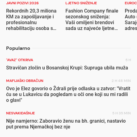
JAVNI POZIVI 2026
LJETNO SNIŽENJE
EUROC
Rekordnih 20,3 miliona
Fashion Company finale
Proda
KM za zapošljavanje i
sezonskog sniženja:
Auto 
profesionalnu
Vaši omiljeni brendovi
Saraj
rehabilitaciju osoba s
sada uz najveće ljetne
adre
invaliditetom
popuste
Popularno
"AVAZ" OTKRIVA
5 H
Stravičan zločin u Bosanskoj Krupi: Supruga ubila muža
MAFIJAŠKI OBRAČUN
2 H 48 MIN
Ovo je Elez govorio o Ždrali prije odlaska u zatvor: "Vratit
ću se u Lukavicu da pogledam u oči one koji su mi radili
o glavi"
NESVAKIDAŠNJE
5 H 35 MIN
Nije namjerno: Zaboravio ženu na bh. granici, nastavio
put prema Njemačkoj bez nje