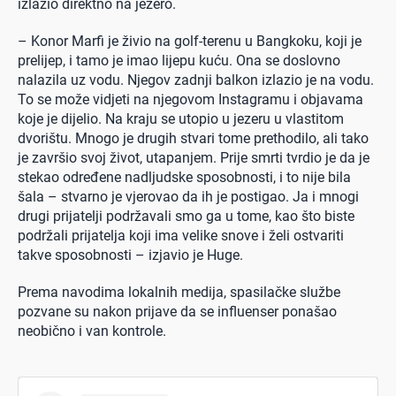
izlazio direktno na jezero.
– Konor Marfi je živio na golf-terenu u Bangkoku, koji je
prelijep, i tamo je imao lijepu kuću. Ona se doslovno
nalazila uz vodu. Njegov zadnji balkon izlazio je na vodu.
To se može vidjeti na njegovom Instagramu i objavama
koje je dijelio. Na kraju se utopio u jezeru u vlastitom
dvorištu. Mnogo je drugih stvari tome prethodilo, ali tako
je završio svoj život, utapanjem. Prije smrti tvrdio je da je
stekao određene nadljudske sposobnosti, i to nije bila
šala – stvarno je vjerovao da ih je postigao. Ja i mnogi
drugi prijatelji podržavali smo ga u tome, kao što biste
podržali prijatelja koji ima velike snove i želi ostvariti
takve sposobnosti – izjavio je Huge.
Prema navodima lokalnih medija, spasilačke službe
pozvane su nakon prijave da se influenser ponašao
neobično i van kontrole.