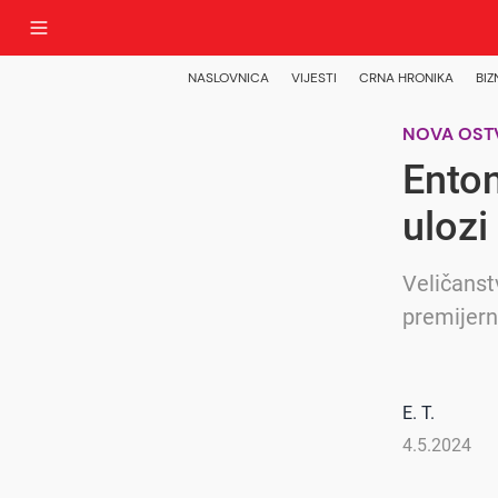
NASLOVNICA
VIJESTI
CRNA HRONIKA
BIZ
NOVA OST
Enton
ulozi
Veličanst
premijern
E. T.
4.5.2024