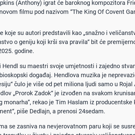
pkins (Anthony) igrat će baroknog kompozitora Fri
novom filmu pod nazivom “The King Of Covent Gar
e koje su autori predstavili kao „snažno i veličans
stvo o geniju koji krši sva pravila“ bit će premijern
2025. godine.
i Hendl su maestri svoje umjetnosti i zajedno stva
 bioskopski događaj. Hendlova muzika je neprevazi
iju“ čulo je više od pet miliona ljudi samo u Rojal 
dlov „Prorok Zadok“ je izvođen na svakom krunisa
g monarha”, rekao je Tim Haslam iz producentske
nt“, piše Dedlajn, a prenosi 24sedam.
lma se zasniva na nevjerovatnom paru koji se susre