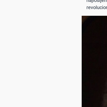
najlošije
revolucio