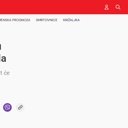
MENSKA PROGNOZA
SMRTOVNICE
KRIŽALJKA
u
la
t će