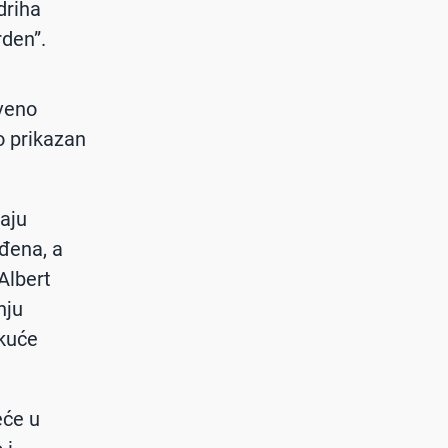
driha
den”.
tveno
o prikazan
raju
đena, a
Albert
nju
 kuće
će u