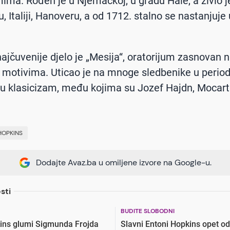
mima. Rođen je u Njemačkoj, u gradu Hale, a živio je
 Italiji, Hanoveru, a od 1712. stalno se nastanjuje 
ajčuvenije djelo je „Mesija“, oratorijum zasnovan 
m motivima. Uticao je na mnoge sledbenike u perio
 u klasicizam, među kojima su Jozef Hajdn, Mocart 
HOPKINS
Dodajte Avaz.ba u omiljene izvore na Google-u.
sti
BUDITE SLOBODNI
ins glumi Sigmunda Frojda
Slavni Entoni Hopkins opet o