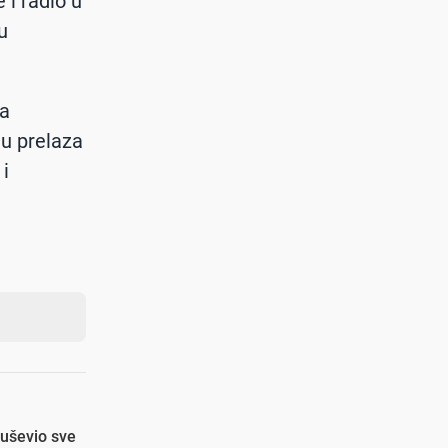
 i radio u
u
na
du prelaza
i
duševio sve