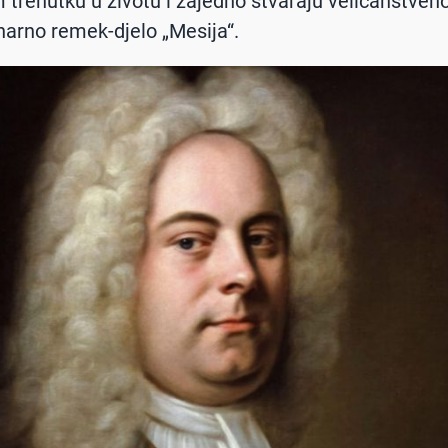
m trenutku u životu i zajedno stvaraju veličanstveno
narno remek-djelo „Mesija“.