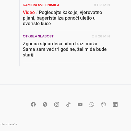
KAMERA SVE SNIMILA
8 H 3 MIN
Video
/
Pogledajte kako je, vjerovatno
pijani, bagerista iza ponoći uletio u
dvorište kuće
OTKRILA SLABOST
2 H 26 MIN
Zgodna stjuardesa hitno traži muža:
Sama sam već tri godine, želim da bude
stariji
S LICA MJESTA
3 H 19 MIN
Video iz zraka
/
Vatra došla na nekoliko
stotina metara od kuća na skretanju
prema selu Džepi
SNAŽNA PORUKA
3 H 49 MIN
t
Video
/
Severina prekinula koncert i
poslala poruku o Srebrenici: Kad svi
priznamo genocid, bit ćemo sretne i
vesele države
ole izdavača.