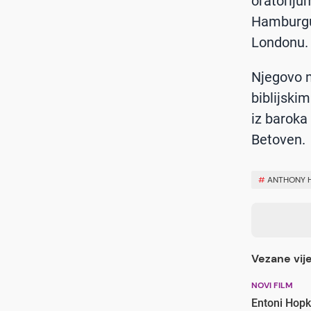
oratoriju
Hamburgu,
Londonu.
Njegovo n
biblijski
iz baroka
Betoven.
#
ANTHONY 
Vezane vije
NOVI FILM
Entoni Hopk