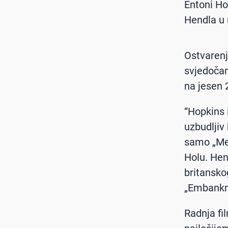
Entoni Ho
Hendla u 
Ostvarenj
svjedočan
na jesen 
“Hopkins 
uzbudljiv
samo „Mes
Holu. Hen
britansko
„Embankme
Radnja fi