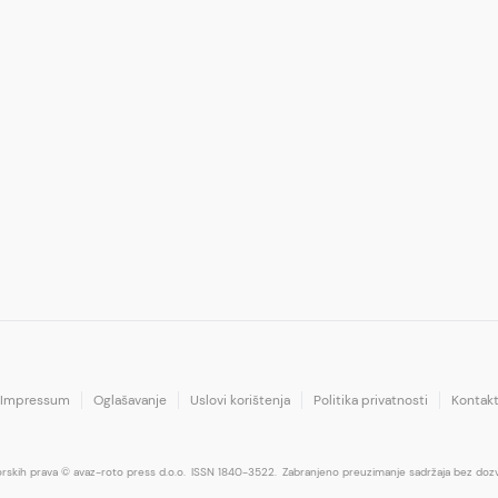
Impressum
Oglašavanje
Uslovi korištenja
Politika privatnosti
Kontak
orskih prava © avaz-roto press d.o.o.
ISSN 1840-3522.
Zabranjeno preuzimanje sadržaja bez dozv