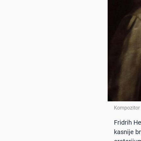
Kompozitor
Fridrih He
kasnije b