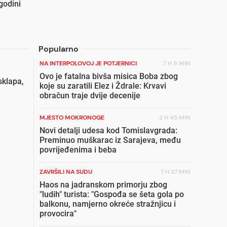
godini
Popularno
NA INTERPOLOVOJ JE POTJERNICI
7 H 9 MIN
Ovo je fatalna bivša misica Boba zbog
sklapa,
koje su zaratili Elez i Ždrale: Krvavi
obračun traje dvije decenije
MJESTO MOKRONOGE
2 H 45 MIN
Novi detalji udesa kod Tomislavgrada:
Preminuo muškarac iz Sarajeva, među
povrijeđenima i beba
ZAVRŠILI NA SUDU
7 H 37 MIN
Haos na jadranskom primorju zbog
"ludih" turista: "Gospođa se šeta gola po
balkonu, namjerno okreće stražnjicu i
provocira"