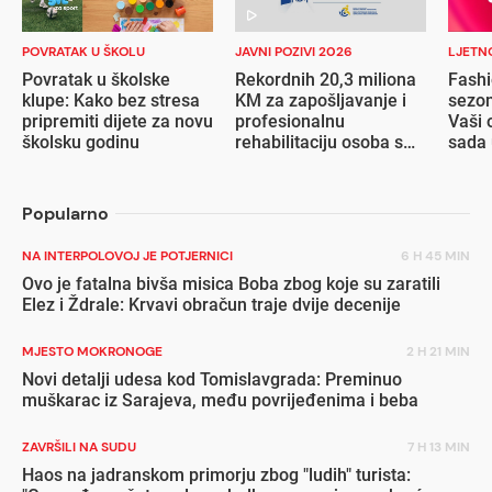
POVRATAK U ŠKOLU
JAVNI POZIVI 2026
LJETN
Povratak u školske
Rekordnih 20,3 miliona
Fashi
klupe: Kako bez stresa
KM za zapošljavanje i
sezon
pripremiti dijete za novu
profesionalnu
Vaši 
školsku godinu
rehabilitaciju osoba s
sada 
invaliditetom
popu
Popularno
NA INTERPOLOVOJ JE POTJERNICI
6 H 45 MIN
Ovo je fatalna bivša misica Boba zbog koje su zaratili
Elez i Ždrale: Krvavi obračun traje dvije decenije
MJESTO MOKRONOGE
2 H 21 MIN
Novi detalji udesa kod Tomislavgrada: Preminuo
muškarac iz Sarajeva, među povrijeđenima i beba
ZAVRŠILI NA SUDU
7 H 13 MIN
Haos na jadranskom primorju zbog "ludih" turista: