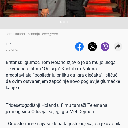
Tom Holand i Zendaja
.
Instagram
E. A.
9.7.2026
Britanski glumac Tom Holand izjavio je da mu je uloga
Telemaha u filmu “Odiseja” Kristofera Nolana
predstavljala “posljednju priliku da igra dječaka”, ističući
da ovim ostvarenjem započinje novo poglavlje glumačke
karijere.
Tridesetogodišnji Holand u filmu tumači Telemaha,
jedinog sina Odiseja, kojeg igra Met Dejmon.
- Ono što mi se najviše dopada jeste osjećaj da je ovo bila