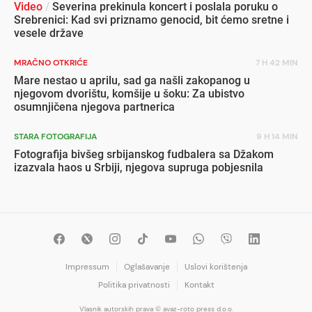
Video
/
Severina prekinula koncert i poslala poruku o
Srebrenici: Kad svi priznamo genocid, bit ćemo sretne i
vesele države
MRAČNO OTKRIĆE
7 H 42 MIN
Mare nestao u aprilu, sad ga našli zakopanog u
njegovom dvorištu, komšije u šoku: Za ubistvo
osumnjičena njegova partnerica
STARA FOTOGRAFIJA
9 H 14 MIN
Fotografija bivšeg srbijanskog fudbalera sa Džakom
izazvala haos u Srbiji, njegova supruga pobjesnila
Impressum
Oglašavanje
Uslovi korištenja
Politika privatnosti
Kontakt
Vlasnik autorskih prava © avaz-roto press d.o.o.