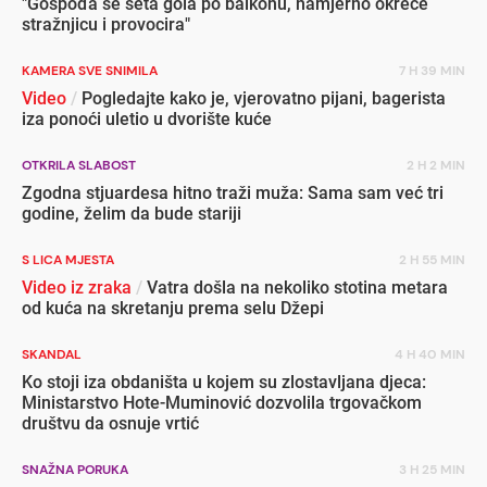
"Gospođa se šeta gola po balkonu, namjerno okreće
stražnjicu i provocira"
KAMERA SVE SNIMILA
7 H 39 MIN
Video
/
Pogledajte kako je, vjerovatno pijani, bagerista
iza ponoći uletio u dvorište kuće
OTKRILA SLABOST
2 H 2 MIN
Zgodna stjuardesa hitno traži muža: Sama sam već tri
godine, želim da bude stariji
S LICA MJESTA
2 H 55 MIN
Video iz zraka
/
Vatra došla na nekoliko stotina metara
od kuća na skretanju prema selu Džepi
SKANDAL
4 H 40 MIN
Ko stoji iza obdaništa u kojem su zlostavljana djeca:
Ministarstvo Hote-Muminović dozvolila trgovačkom
društvu da osnuje vrtić
SNAŽNA PORUKA
3 H 25 MIN