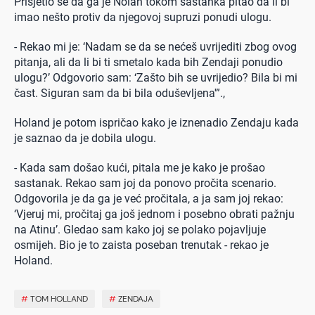
Prisjetio se da ga je Nolan tokom sastanka pitao da li bi
imao nešto protiv da njegovoj supruzi ponudi ulogu.
- Rekao mi je: ‘Nadam se da se nećeš uvrijediti zbog ovog
pitanja, ali da li bi ti smetalo kada bih Zendaji ponudio
ulogu?’ Odgovorio sam: ‘Zašto bih se uvrijedio? Bila bi mi
čast. Siguran sam da bi bila oduševljena'”.,
Holand je potom ispričao kako je iznenadio Zendaju kada
je saznao da je dobila ulogu.
- Kada sam došao kući, pitala me je kako je prošao
sastanak. Rekao sam joj da ponovo pročita scenario.
Odgovorila je da ga je već pročitala, a ja sam joj rekao:
‘Vjeruj mi, pročitaj ga još jednom i posebno obrati pažnju
na Atinu’. Gledao sam kako joj se polako pojavljuje
osmijeh. Bio je to zaista poseban trenutak - rekao je
Holand.
#
TOM HOLLAND
#
ZENDAJA