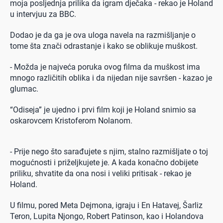
moja posljednja prilika da igram dječaka - rekao je Holand
u intervjuu za BBC.
Dodao je da ga je ova uloga navela na razmišljanje o
tome šta znači odrastanje i kako se oblikuje muškost.
- Možda je najveća poruka ovog filma da muškost ima
mnogo različitih oblika i da nijedan nije savršen - kazao je
glumac.
“Odiseja” je ujedno i prvi film koji je Holand snimio sa
oskarovcem Kristoferom Nolanom.
- Prije nego što sarađujete s njim, stalno razmišljate o toj
mogućnosti i priželjkujete je. A kada konačno dobijete
priliku, shvatite da ona nosi i veliki pritisak - rekao je
Holand.
U filmu, pored Meta Dejmona, igraju i En Hatavej, Šarliz
Teron, Lupita Njongo, Robert Patinson, kao i Holandova