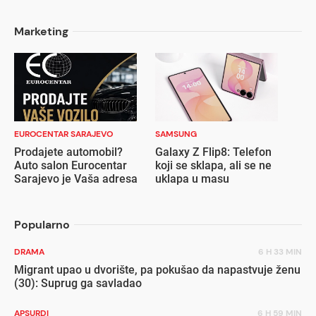
Marketing
EUROCENTAR SARAJEVO
SAMSUNG
Prodajete automobil?
Galaxy Z Flip8: Telefon
Auto salon Eurocentar
koji se sklapa, ali se ne
Sarajevo je Vaša adresa
uklapa u masu
Popularno
DRAMA
6 H 33 MIN
Migrant upao u dvorište, pa pokušao da napastvuje ženu
(30): Suprug ga savladao
APSURDI
6 H 59 MIN