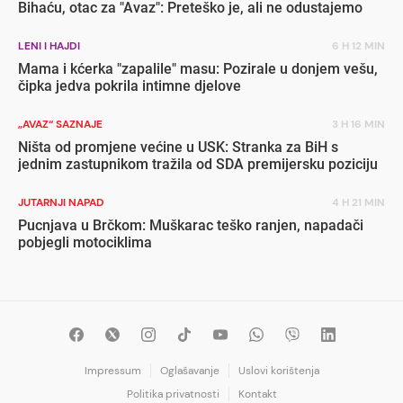
Bihaću, otac za "Avaz": Preteško je, ali ne odustajemo
LENI I HAJDI
6 H 12 MIN
Mama i kćerka "zapalile" masu: Pozirale u donjem vešu,
čipka jedva pokrila intimne djelove
„AVAZ“ SAZNAJE
3 H 16 MIN
Ništa od promjene većine u USK: Stranka za BiH s
jednim zastupnikom tražila od SDA premijersku poziciju
JUTARNJI NAPAD
4 H 21 MIN
Pucnjava u Brčkom: Muškarac teško ranjen, napadači
pobjegli motociklima
Impressum
Oglašavanje
Uslovi korištenja
Politika privatnosti
Kontakt