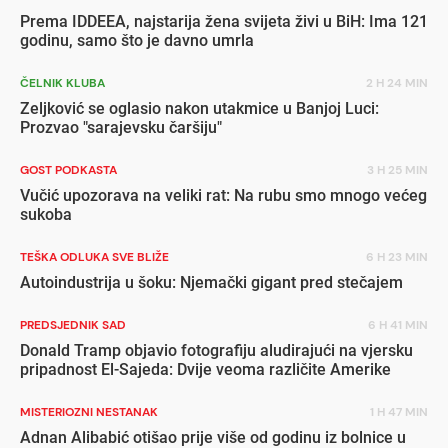
Prema IDDEEA, najstarija žena svijeta živi u BiH: Ima 121
godinu, samo što je davno umrla
ČELNIK KLUBA
2 H 24 MIN
Zeljković se oglasio nakon utakmice u Banjoj Luci:
Prozvao "sarajevsku čaršiju"
GOST PODKASTA
3 H 25 MIN
Vučić upozorava na veliki rat: Na rubu smo mnogo većeg
sukoba
TEŠKA ODLUKA SVE BLIŽE
6 H 23 MIN
Autoindustrija u šoku: Njemački gigant pred stečajem
PREDSJEDNIK SAD
6 H 41 MIN
Donald Tramp objavio fotografiju aludirajući na vjersku
pripadnost El-Sajeda: Dvije veoma različite Amerike
MISTERIOZNI NESTANAK
1 H 47 MIN
Adnan Alibabić otišao prije više od godinu iz bolnice u