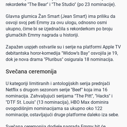
rekorderke "The Bear" i "The Studio" (po 23 nominacije).
Glavna glumica Žan Smart (Jean Smart) ima priliku da
osvoji svoj peti Emmy za ovu ulogu, odnosno osmi
ukupno, čime bi se izjednačila s rekorderkom po broju
glumačkih Emmy nagrada u historiji.
Zapažen uspjeh ostvarile su i serije na platformi Apple TV
debitantska horor-komedija "Widow’s Bay" osvojila je 19,
dok je nova drama "Pluribus" osigurala 18 nominacija.
Svečana ceremonija
U kategoriji limitiranih i antologijskih serija prednjači
Netflix s drugom sezonom serije "Beef" koja ima 16
nominacija. Zahvaljujući serijama "The Pitt", "Hacks" i
"DTF St. Louis" (13 nominacija), HBO Max dominira
ovogodišnjim nominacijama sa ukupno oko 122
nominacije, ostavljajući druge platforme daleko iza sebe.
Svečana ceremonija dodjele nagrada Emmy bit će