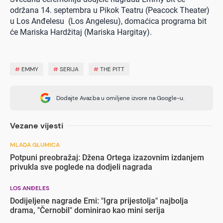
održana 14. septembra u Pikok Teatru (Peacock Theater)
u Los Anđelesu (Los Angelesu), domaćica programa bit
će Mariska Hardžitaj (Mariska Hargitay).
#
EMMY
#
SERIJA
#
THE PITT
Dodajte Avaz.ba u omiljene izvore na Google-u.
Vezane vijesti
MLADA GLUMICA
Potpuni preobražaj: Džena Ortega izazovnim izdanjem
privukla sve poglede na dodjeli nagrada
LOS ANĐELES
Dodijeljene nagrade Emi: "Igra prijestolja" najbolja
drama, "Černobil" dominirao kao mini serija