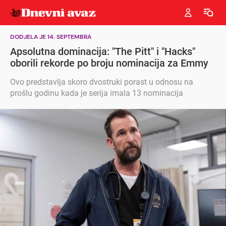
DODJELA JE 14. SEPTEMBRA
Apsolutna dominacija: "The Pitt" i "Hacks"
oborili rekorde po broju nominacija za Emmy
Ovo predstavlja skoro dvostruki porast u odnosu na
prošlu godinu kada je serija imala 13 nominacija