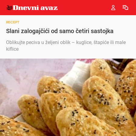
RECEPT
Slani zalogajčići od samo četiri sastojka
Oblikujte peciva u željeni oblik – kuglice, štapiće ili male
kiflice