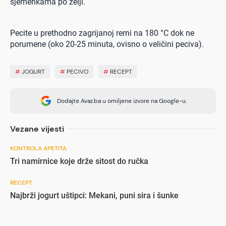
sjemenkama po želji.
Pecite u prethodno zagrijanoj rerni na 180 °C dok ne
porumene (oko 20-25 minuta, ovisno o veličini peciva).
#
JOGURT
#
PECIVO
#
RECEPT
Dodajte Avaz.ba u omiljene izvore na Google-u.
Vezane vijesti
KONTROLA APETITA
Tri namirnice koje drže sitost do ručka
RECEPT
Najbrži jogurt uštipci: Mekani, puni sira i šunke