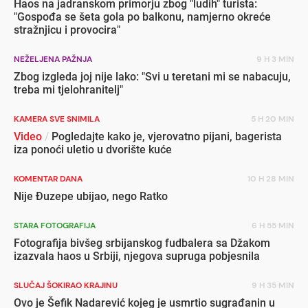
Haos na jadranskom primorju zbog "ludih" turista:
"Gospođa se šeta gola po balkonu, namjerno okreće
stražnjicu i provocira"
NEŽELJENA PAŽNJA
9 H 3 MIN
Zbog izgleda joj nije lako: "Svi u teretani mi se nabacuju,
treba mi tjelohranitelj"
KAMERA SVE SNIMILA
5 H 20 MIN
Video
/
Pogledajte kako je, vjerovatno pijani, bagerista
iza ponoći uletio u dvorište kuće
KOMENTAR DANA
10 H 28 MIN
Nije Đuzepe ubijao, nego Ratko
STARA FOTOGRAFIJA
6 H 55 MIN
Fotografija bivšeg srbijanskog fudbalera sa Džakom
izazvala haos u Srbiji, njegova supruga pobjesnila
SLUČAJ ŠOKIRAO KRAJINU
9 H 35 MIN
Ovo je Šefik Nadarević kojeg je usmrtio sugrađanin u