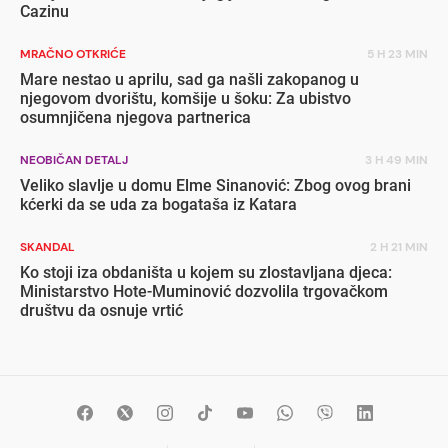
Cazinu
MRAČNO OTKRIĆE
5 H 23 MIN
Mare nestao u aprilu, sad ga našli zakopanog u
njegovom dvorištu, komšije u šoku: Za ubistvo
osumnjičena njegova partnerica
NEOBIČAN DETALJ
3 H 49 MIN
Veliko slavlje u domu Elme Sinanović: Zbog ovog brani
kćerki da se uda za bogataša iz Katara
SKANDAL
2 H 21 MIN
Ko stoji iza obdaništa u kojem su zlostavljana djeca:
Ministarstvo Hote-Muminović dozvolila trgovačkom
društvu da osnuje vrtić