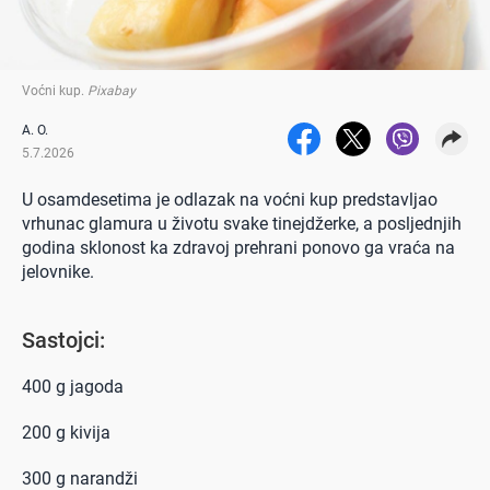
Voćni kup
.
Pixabay
A. O.
5.7.2026
U osamdesetima je odlazak na voćni kup predstavljao
vrhunac glamura u životu svake tinejdžerke, a posljednjih
godina sklonost ka zdravoj prehrani ponovo ga vraća na
jelovnike.
Sastojci:
400 g jagoda
200 g kivija
300 g narandži