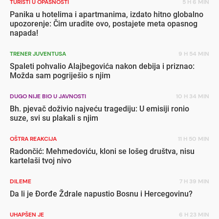
TURISTI U OPASNOSTI
5 H 6 MIN
Panika u hotelima i apartmanima, izdato hitno globalno
upozorenje: Čim uradite ovo, postajete meta opasnog
napada!
TRENER JUVENTUSA
9 H 54 MIN
Spaleti pohvalio Alajbegovića nakon debija i priznao:
Možda sam pogriješio s njim
DUGO NIJE BIO U JAVNOSTI
10 H 34 MIN
Bh. pjevač doživio najveću tragediju: U emisiji ronio
suze, svi su plakali s njim
OŠTRA REAKCIJA
11 H 50 MIN
Radončić: Mehmedoviću, kloni se lošeg društva, nisu
kartelaši tvoj nivo
DILEME
7 H 39 MIN
Da li je Đorđe Ždrale napustio Bosnu i Hercegovinu?
UHAPŠEN JE
6 H 23 MIN