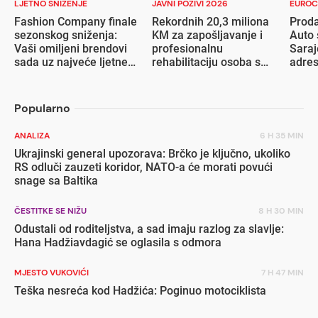
LJETNO SNIŽENJE
JAVNI POZIVI 2026
EUROC
Fashion Company finale
Rekordnih 20,3 miliona
Proda
sezonskog sniženja:
KM za zapošljavanje i
Auto 
Vaši omiljeni brendovi
profesionalnu
Saraj
sada uz najveće ljetne
rehabilitaciju osoba s
adre
popuste
invaliditetom
Popularno
ANALIZA
6 H 35 MIN
Ukrajinski general upozorava: Brčko je ključno, ukoliko
RS odluči zauzeti koridor, NATO-a će morati povući
snage sa Baltika
ČESTITKE SE NIŽU
8 H 30 MIN
Odustali od roditeljstva, a sad imaju razlog za slavlje:
Hana Hadžiavdagić se oglasila s odmora
MJESTO VUKOVIĆI
7 H 47 MIN
Teška nesreća kod Hadžića: Poginuo motociklista