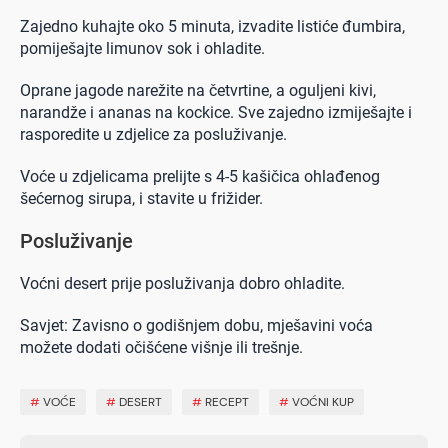
Zajedno kuhajte oko 5 minuta, izvadite listiće đumbira,
pomiješajte limunov sok i ohladite.
Oprane jagode narežite na četvrtine, a oguljeni kivi,
narandže i ananas na kockice. Sve zajedno izmiješajte i
rasporedite u zdjelice za posluživanje.
Voće u zdjelicama prelijte s 4-5 kašičica ohlađenog
šećernog sirupa, i stavite u frižider.
Posluživanje
Voćni desert prije posluživanja dobro ohladite.
Savjet: Zavisno o godišnjem dobu, mješavini voća
možete dodati očišćene višnje ili trešnje.
#
VOĆE
#
DESERT
#
RECEPT
#
VOĆNI KUP