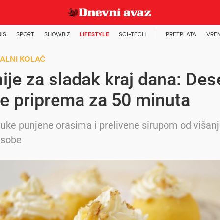
NIS
SPORT
SHOWBIZ
LIFESTYLE
SCI-TECH
PRETPLATA
VRE
ALNI KOLAČ
ije za sladak kraj dana: Des
se priprema za 50 minuta
uke punjene orasima i prelivene sirupom od višanj
 osobe