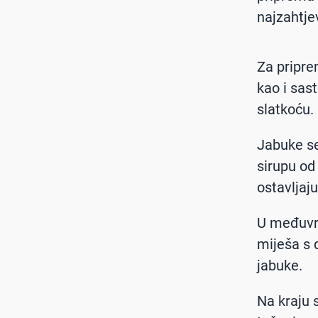
najzahtje
Za pripre
kao i sas
slatkoću.
Jabuke se
sirupu od
ostavljaj
U međuvr
miješa s 
jabuke.
Na kraju 