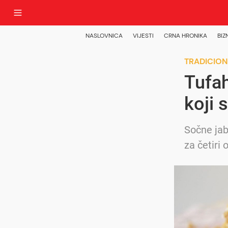
NASLOVNICA
VIJESTI
CRNA HRONIKA
BIZ
TRADICION
Tufah
koji 
Sočne jab
za četiri