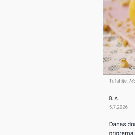
Tufahije
.
Mo
B. A.
5.7.2026
Danas don
priprema b