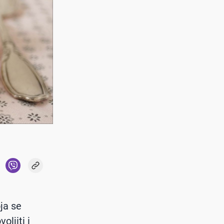
ja se
oljiti i