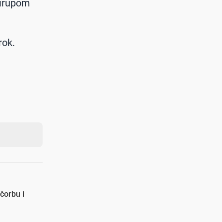
sirupom
rok.
 čorbu i