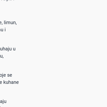
, limun,
u i
kuhaju u
u,
oje se
ne kuhane
vaju