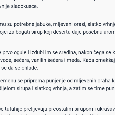
vnije sladokusce.
mu su potrebne jabuke, mljeveni orasi, slatko vrhnje
tojci za bogati sirup koji desertu daje posebnu arom
 prvo ogule i izdubi im se sredina, nakon čega se 
 vode, šećera, vanilin šećera i meda. Kada omekšaj
u se da se ohlade.
emenu se priprema punjenje od mljevenih oraha k
dijelom sirupa i slatkog vrhnja, a zatim se time pu
se tufahije prelijevaju preostalim sirupom i ukraša