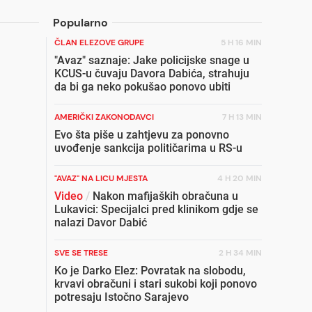
Popularno
ČLAN ELEZOVE GRUPE
5 H 16 MIN
"Avaz" saznaje: Jake policijske snage u
KCUS-u čuvaju Davora Dabića, strahuju
da bi ga neko pokušao ponovo ubiti
AMERIČKI ZAKONODAVCI
7 H 13 MIN
Evo šta piše u zahtjevu za ponovno
uvođenje sankcija političarima u RS-u
"AVAZ" NA LICU MJESTA
4 H 20 MIN
Video
/
Nakon mafijaških obračuna u
Lukavici: Specijalci pred klinikom gdje se
nalazi Davor Dabić
SVE SE TRESE
2 H 34 MIN
Ko je Darko Elez: Povratak na slobodu,
krvavi obračuni i stari sukobi koji ponovo
potresaju Istočno Sarajevo