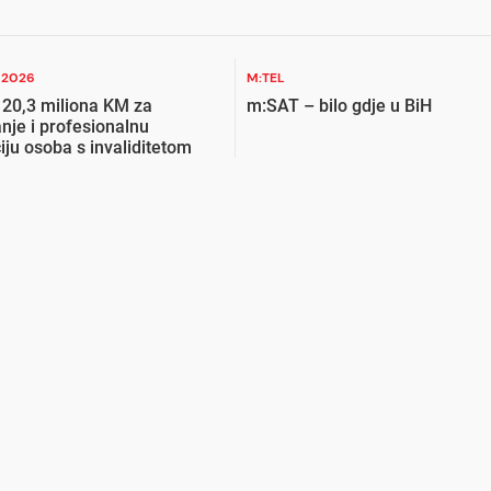
I 2026
M:TEL
 20,3 miliona KM za
m:SAT – bilo gdje u BiH
nje i profesionalnu
ciju osoba s invaliditetom