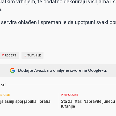
latkim vrhnjem, te dodatno dekoriraju višnjama i 
a.
 servira ohlađen i spreman je da upotpuni svaki ob
#
RECEPT
#
TUFAHIJE
Dodajte Avaz.ba u omiljene izvore na Google-u.
sti
LICIJE
PREPORUKE
jslasniji spoj jabuka i oraha
Šta za iftar: Napravite juneću
tufahije