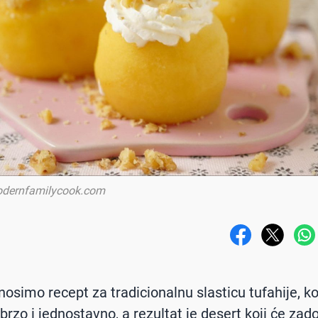
dernfamilycook.com
osimo recept za tradicionalnu slasticu tufahije, ko
rzo i jednostavno, a rezultat je desert koji će zadov