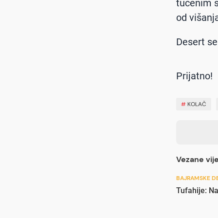
tučenim s
od višanj
Desert se
Prijatno!
#
KOLAČ
Vezane vije
BAJRAMSKE DE
Tufahije: Na