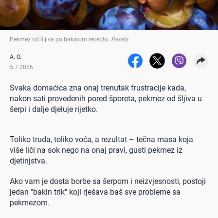
Pekmez od šljiva po bakinom receptu
.
Pexels
A. O.
5.7.2026
Svaka domaćica zna onaj trenutak frustracije kada,
nakon sati provedenih pored šporeta, pekmez od šljiva u
šerpi i dalje djeluje rijetko.
Toliko truda, toliko voća, a rezultat – tečna masa koja
više liči na sok nego na onaj pravi, gusti pekmez iz
djetinjstva.
Ako vam je dosta borbe sa šerpom i neizvjesnosti, postoji
jedan "bakin trik" koji rješava baš sve probleme sa
pekmezom.