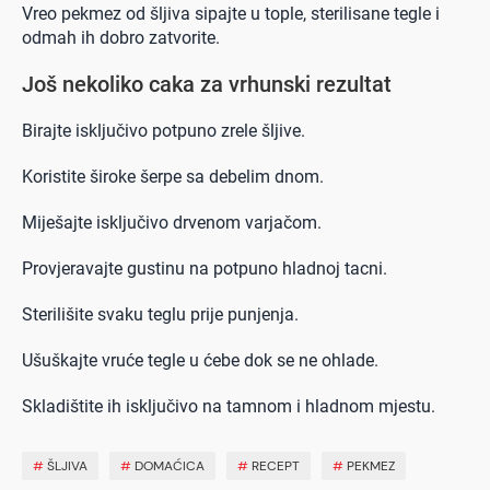
Vreo pekmez od šljiva sipajte u tople, sterilisane tegle i
odmah ih dobro zatvorite.
Još nekoliko caka za vrhunski rezultat
Birajte isključivo potpuno zrele šljive.
Koristite široke šerpe sa debelim dnom.
Miješajte isključivo drvenom varjačom.
Provjeravajte gustinu na potpuno hladnoj tacni.
Sterilišite svaku teglu prije punjenja.
Ušuškajte vruće tegle u ćebe dok se ne ohlade.
Skladištite ih isključivo na tamnom i hladnom mjestu.
#
ŠLJIVA
#
DOMAĆICA
#
RECEPT
#
PEKMEZ