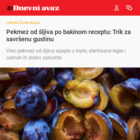
LIMUN ČUVA BOJU
Pekmez od šljiva po bakinom receptu: Trik za
savršenu gustinu
Vreo pekmez od šljiva sipajte u tople, sterilisane tegle i
odmah ih dobro zatvorite