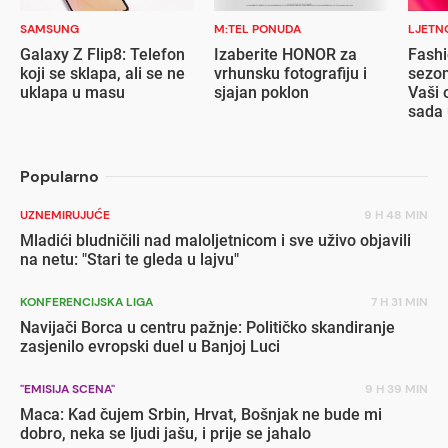
SAMSUNG
M:TEL PONUDA
LJETN
Galaxy Z Flip8: Telefon
Izaberite HONOR za
Fashi
koji se sklapa, ali se ne
vrhunsku fotografiju i
sezon
uklapa u masu
sjajan poklon
Vaši 
sada 
popu
Popularno
UZNEMIRUJUĆE
9 H 48 MIN
Mladići bludničili nad maloljetnicom i sve uživo objavili
na netu: "Stari te gleda u lajvu"
KONFERENCIJSKA LIGA
7 H 31 MIN
Navijači Borca u centru pažnje: Političko skandiranje
zasjenilo evropski duel u Banjoj Luci
"EMISIJA SCENA"
9 H 39 MIN
Maca: Kad čujem Srbin, Hrvat, Bošnjak ne bude mi
dobro, neka se ljudi jašu, i prije se jahalo