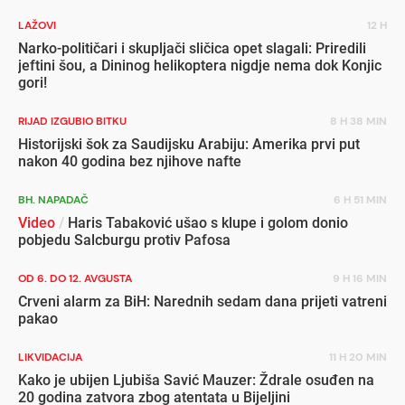
LAŽOVI
12 H
Narko-političari i skupljači sličica opet slagali: Priredili
jeftini šou, a Dininog helikoptera nigdje nema dok Konjic
gori!
RIJAD IZGUBIO BITKU
8 H 38 MIN
Historijski šok za Saudijsku Arabiju: Amerika prvi put
nakon 40 godina bez njihove nafte
BH. NAPADAČ
6 H 51 MIN
Video
/
Haris Tabaković ušao s klupe i golom donio
pobjedu Salcburgu protiv Pafosa
OD 6. DO 12. AVGUSTA
9 H 16 MIN
Crveni alarm za BiH: Narednih sedam dana prijeti vatreni
pakao
LIKVIDACIJA
11 H 20 MIN
Kako je ubijen Ljubiša Savić Mauzer: Ždrale osuđen na
20 godina zatvora zbog atentata u Bijeljini