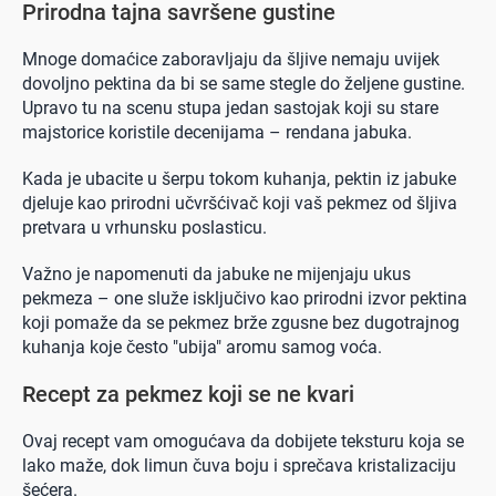
Prirodna tajna savršene gustine
Mnoge domaćice zaboravljaju da šljive nemaju uvijek
dovoljno pektina da bi se same stegle do željene gustine.
Upravo tu na scenu stupa jedan sastojak koji su stare
majstorice koristile decenijama – rendana jabuka.
Kada je ubacite u šerpu tokom kuhanja, pektin iz jabuke
djeluje kao prirodni učvršćivač koji vaš pekmez od šljiva
pretvara u vrhunsku poslasticu.
Važno je napomenuti da jabuke ne mijenjaju ukus
pekmeza – one služe isključivo kao prirodni izvor pektina
koji pomaže da se pekmez brže zgusne bez dugotrajnog
kuhanja koje često "ubija" aromu samog voća.
Recept za pekmez koji se ne kvari
Ovaj recept vam omogućava da dobijete teksturu koja se
lako maže, dok limun čuva boju i sprečava kristalizaciju
šećera.