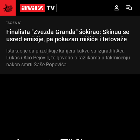
"SCENA"
Finalista "Zvezda Granda" šokirao: Skinuo se
usred emisije, pa pokazao mišiće i tetovaže
Istakao je da priželjkuje karijeru kakvu su izgradili Aca
Lukas i Aco Pejović, te govorio o razlikama u takmičenju
nakon smrti Saše Popovića