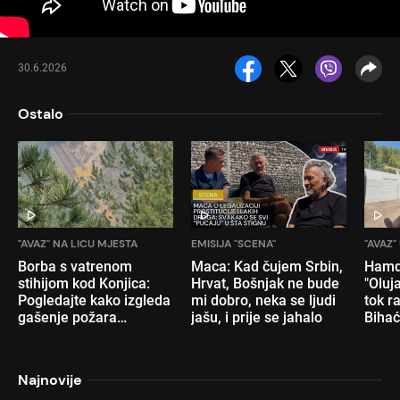
30.6.2026
Ostalo
"AVAZ" NA LICU MJESTA
EMISIJA "SCENA"
"AVAZ"
Borba s vatrenom
Maca: Kad čujem Srbin,
Hamdi
stihijom kod Konjica:
Hrvat, Bošnjak ne bude
"Oluj
Pogledajte kako izgleda
mi dobro, neka se ljudi
tok r
gašenje požara
jašu, i prije se jahalo
Bihać
cisternom Željeznica
Nani
FBiH
pola 
Najnovije