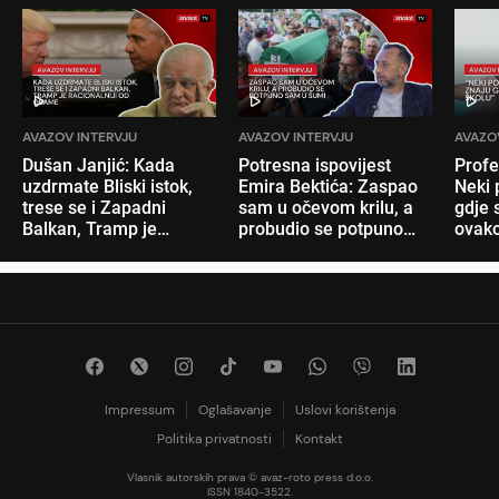
AVAZOV INTERVJU
AVAZOV INTERVJU
AVAZO
Dušan Janjić: Kada
Potresna ispovijest
Profe
uzdrmate Bliski istok,
Emira Bektića: Zaspao
Neki 
trese se i Zapadni
sam u očevom krilu, a
gdje s
Balkan, Tramp je
probudio se potpuno
ovako
racionalniji od Obame
sam u šumi
nam 
Impressum
Oglašavanje
Uslovi korištenja
Politika privatnosti
Kontakt
Vlasnik autorskih prava © avaz-roto press d.o.o.
ISSN 1840-3522.