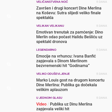
VELIČANSTVENA NOĆ
5 DANA
Završen i drugi koncert Dine Merlina
na Koševu: Sutra slijedi veliko finale
spektakla
VELIKAN VELIKANU
5 DANA
Emotivan trenutak za pamćenje: Dino
Merlin odao počast Halidu Bešliću uz
spektakl dronova
LEGENDARNO
5 DANA
Emocije na vrhuncu: Ivana Banfić
zapjevala s Dinom Merlinom
bezvremenski hit “Godinama”
VELIKO ODUŠEVLJENJE
5 DANA
Marko Louis gost na drugom koncertu
Dine Merlina: Publika ga dočekala
velikim aplauzom
U JEDNOM GLASU
5 DANA
Video
/
Publika uz Dinu Merlina
zapjevala veliki hit