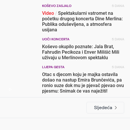
KOŠEVO ZASJALO
5 DANA
Video
/
Spektakularni vatromet na
početku drugog koncerta Dine Merlina:
Publika oduševljena, a atmosfera
usijana
UOČI KONCERTA
5 DANA
Koševo okupilo poznate: Jala Brat,
Fahrudin Pecikoza i Enver Milišić Mili
uživaju u Merlinovom spektaklu
LIJEPA GESTA
5 DANA
Otac s djecom koju je majka ostavila
došao na nastup Emira Brunčevića, pa
ronio suze dok mu je pjevač pjevao ovu
pjesmu: Snimak će vas naježiti!
Sljedeća