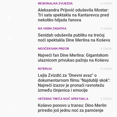
REGIONALNA ZVIJEZDA
4 DANA
Aleksandra Prijović oduševila Mostar:
Tri sata spektakla na Kantarevcu pred
nekoliko hiljada fanova
NA VISINI ZADATKA
4 DANA
Senidah oduševila publiku na trećoj
noći spektakla Dine Merlina na Koševu
NEOČEKIVAN PRIZOR
4 DANA
Najveći fan Dine Merlina: Gigantskom
ulaznicom privukao pažnju na Koševu
INTERVJU
4 DANA
Lejla Zvizdić za "Dnevni avaz" o
dokumentarnom filmu "Najdublji skok":
Najveći izazov je pronaći ravnotežu
između činjenica i emocije
VEČERAS TREĆA NOĆ SPEKTAKLA
5 DANA
Koševo ponovo u transu: Dino Merlin
priredio još jednu noć za pamćenje