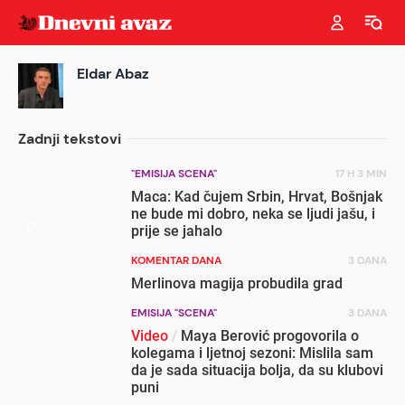
Eldar
Abaz
Zadnji tekstovi
"EMISIJA SCENA"
17 H 3 MIN
Maca: Kad čujem Srbin, Hrvat, Bošnjak
ne bude mi dobro, neka se ljudi jašu, i
prije se jahalo
KOMENTAR DANA
3 DANA
Merlinova magija probudila grad
EMISIJA "SCENA"
3 DANA
Video
/
Maya Berović progovorila o
kolegama i ljetnoj sezoni: Mislila sam
da je sada situacija bolja, da su klubovi
puni