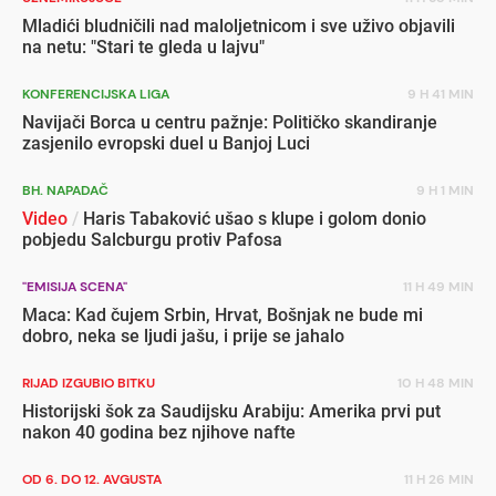
Mladići bludničili nad maloljetnicom i sve uživo objavili
na netu: "Stari te gleda u lajvu"
KONFERENCIJSKA LIGA
9 H 41 MIN
Navijači Borca u centru pažnje: Političko skandiranje
zasjenilo evropski duel u Banjoj Luci
BH. NAPADAČ
9 H 1 MIN
Video
/
Haris Tabaković ušao s klupe i golom donio
pobjedu Salcburgu protiv Pafosa
"EMISIJA SCENA"
11 H 49 MIN
Maca: Kad čujem Srbin, Hrvat, Bošnjak ne bude mi
dobro, neka se ljudi jašu, i prije se jahalo
RIJAD IZGUBIO BITKU
10 H 48 MIN
Historijski šok za Saudijsku Arabiju: Amerika prvi put
nakon 40 godina bez njihove nafte
OD 6. DO 12. AVGUSTA
11 H 26 MIN