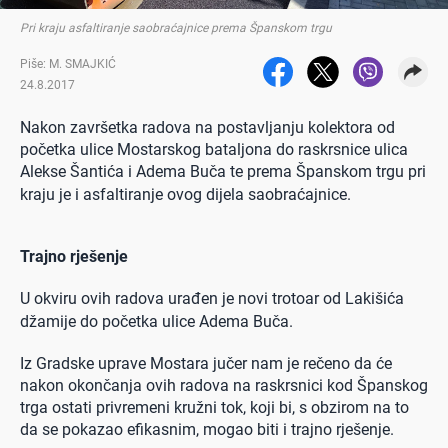
Pri kraju asfaltiranje saobraćajnice prema Španskom trgu
Piše: M. SMAJKIĆ
24.8.2017
Nakon završetka radova na postavljanju kolektora od
početka ulice Mostarskog bataljona do raskrsnice ulica
Alekse Šantića i Adema Buča te prema Španskom trgu pri
kraju je i asfaltiranje ovog dijela saobraćajnice.
Trajno rješenje
U okviru ovih radova urađen je novi trotoar od Lakišića
džamije do početka ulice Adema Buča.
Iz Gradske uprave Mostara jučer nam je rečeno da će
nakon okončanja ovih radova na raskrsnici kod Španskog
trga ostati privremeni kružni tok, koji bi, s obzirom na to
da se pokazao efikasnim, mogao biti i trajno rješenje.