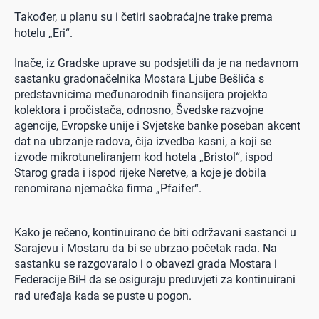
Također, u planu su i četiri saobraćajne trake prema
hotelu „Eri“.
Inače, iz Gradske uprave su podsjetili da je na nedavnom
sastanku gradonačelnika Mostara Ljube Bešlića s
predstavnicima međunarodnih finansijera projekta
kolektora i pročistača, odnosno, Švedske razvojne
agencije, Evropske unije i Svjetske banke poseban akcent
dat na ubrzanje radova, čija izvedba kasni, a koji se
izvode mikrotuneliranjem kod hotela „Bristol“, ispod
Starog grada i ispod rijeke Neretve, a koje je dobila
renomirana njemačka firma „Pfaifer“.
Kako je rečeno, kontinuirano će biti održavani sastanci u
Sarajevu i Mostaru da bi se ubrzao početak rada. Na
sastanku se razgovaralo i o obavezi grada Mostara i
Federacije BiH da se osiguraju preduvjeti za kontinuirani
rad uređaja kada se puste u pogon.