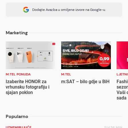
Dodajte Avaz.ba u omiljene izvore na Google-u.
Marketing
M:TEL PONUDA
M:TEL
LJETN
Izaberite HONOR za
m:SAT – bilo gdje u BiH
Fashi
vrhunsku fotografiju i
sezon
sjajan poklon
Vaši 
sada 
popu
Popularno
UZNEMIRUJUĆE
11 H 58 MIN