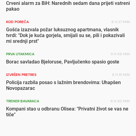
Crveni alarm za BiH: Narednih sedam dana prijeti vatreni
pakao
KOD POREČA
8 H 27 MIN
Gošća izazvala požar luksuznog apartmana, vlasnik
tvrdi: "Dok je kuća gorjela, smijali su se, pili i pokazivali
mi srednji prst"
PRVA UTAKMICA
11 H 49 MIN
Borac savladao Bjeloruse, Pavljučenko spasio goste
IZVRŠEN PRETRES
8 H 51 MIN
Policija razbila posao s lažnim brendovima: Uhapšen
Novopazarac
TRENER BAVARACA
8 H 30 MIN
Kompani stao u odbranu Olisea: "Privatni život se vas ne
tiče"