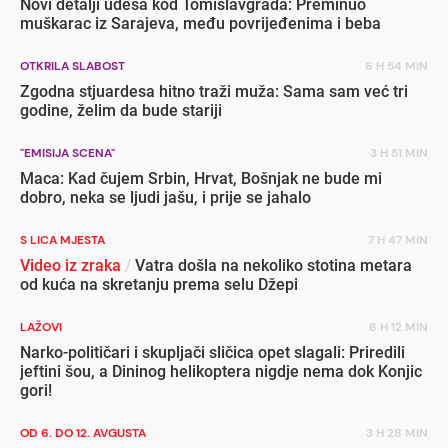
Novi detalji udesa kod Tomislavgrada: Preminuo
muškarac iz Sarajeva, među povrijeđenima i beba
OTKRILA SLABOST
6 H 54 MIN
Zgodna stjuardesa hitno traži muža: Sama sam već tri
godine, želim da bude stariji
"EMISIJA SCENA"
3 H 51 MIN
Maca: Kad čujem Srbin, Hrvat, Bošnjak ne bude mi
dobro, neka se ljudi jašu, i prije se jahalo
S LICA MJESTA
7 H 47 MIN
Video iz zraka
/
Vatra došla na nekoliko stotina metara
od kuća na skretanju prema selu Džepi
LAŽOVI
6 H 12 MIN
Narko-političari i skupljači sličica opet slagali: Priredili
jeftini šou, a Dininog helikoptera nigdje nema dok Konjic
gori!
OD 6. DO 12. AVGUSTA
3 H 28 MIN