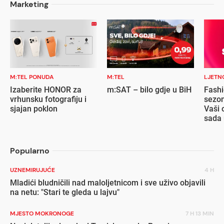
Marketing
M:TEL PONUDA
M:TEL
LJETN
Izaberite HONOR za
m:SAT – bilo gdje u BiH
Fashi
vrhunsku fotografiju i
sezon
sjajan poklon
Vaši 
sada 
popu
Popularno
UZNEMIRUJUĆE
4 H
Mladići bludničili nad maloljetnicom i sve uživo objavili
na netu: "Stari te gleda u lajvu"
MJESTO MOKRONOGE
7 H 13 MIN