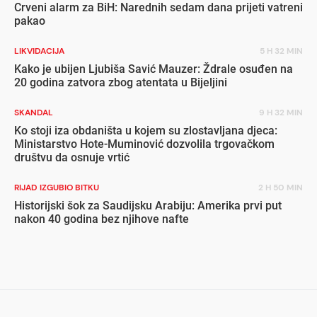
Crveni alarm za BiH: Narednih sedam dana prijeti vatreni
pakao
LIKVIDACIJA
5 H 32 MIN
Kako je ubijen Ljubiša Savić Mauzer: Ždrale osuđen na
20 godina zatvora zbog atentata u Bijeljini
SKANDAL
9 H 32 MIN
Ko stoji iza obdaništa u kojem su zlostavljana djeca:
Ministarstvo Hote-Muminović dozvolila trgovačkom
društvu da osnuje vrtić
RIJAD IZGUBIO BITKU
2 H 50 MIN
Historijski šok za Saudijsku Arabiju: Amerika prvi put
nakon 40 godina bez njihove nafte