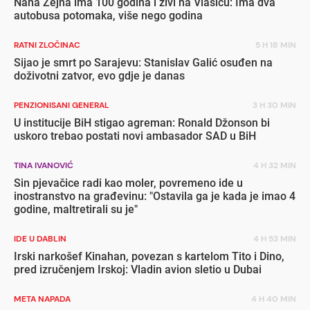
Nana Zejna ima 100 godina i živi na Vlašiću: Ima dva
autobusa potomaka, više nego godina
RATNI ZLOČINAC
5 H 18 MIN
Sijao je smrt po Sarajevu: Stanislav Galić osuđen na
doživotni zatvor, evo gdje je danas
PENZIONISANI GENERAL
3 H 30 MIN
U institucije BiH stigao agreman: Ronald Džonson bi
uskoro trebao postati novi ambasador SAD u BiH
TINA IVANOVIĆ
4 H 32 MIN
Sin pjevačice radi kao moler, povremeno ide u
inostranstvo na građevinu: "Ostavila ga je kada je imao 4
godine, maltretirali su je"
IDE U DABLIN
4 H 53 MIN
Irski narkošef Kinahan, povezan s kartelom Tito i Dino,
pred izručenjem Irskoj: Vladin avion sletio u Dubai
META NAPADA
4 H 40 MIN