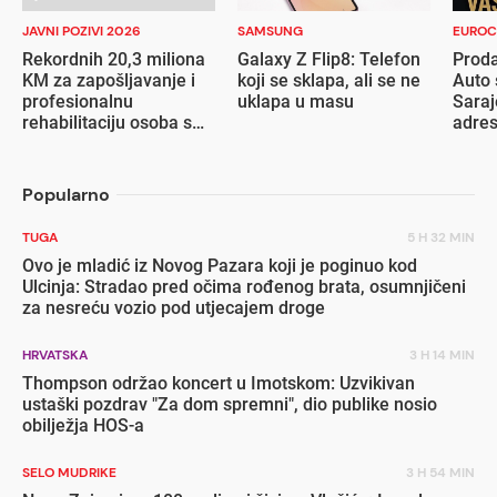
JAVNI POZIVI 2026
SAMSUNG
EUROC
Rekordnih 20,3 miliona
Galaxy Z Flip8: Telefon
Proda
KM za zapošljavanje i
koji se sklapa, ali se ne
Auto 
profesionalnu
uklapa u masu
Saraj
rehabilitaciju osoba s
adre
invaliditetom
Popularno
TUGA
5 H 32 MIN
Ovo je mladić iz Novog Pazara koji je poginuo kod
Ulcinja: Stradao pred očima rođenog brata, osumnjičeni
za nesreću vozio pod utjecajem droge
HRVATSKA
3 H 14 MIN
Thompson održao koncert u Imotskom: Uzvikivan
ustaški pozdrav "Za dom spremni", dio publike nosio
obilježja HOS-a
SELO MUDRIKE
3 H 54 MIN