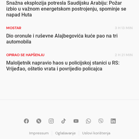
Snažna eksplozija potresla Saudijsku Arabiju: Požar
izbio u važnom energetskom postrojenju, spominje se
napad Huta
MOSTAR
3 H 13 MIN
Dio oronule i ruševne Alajbegovića kuće pao na tri
automobila
OPIRAO SE HAPŠENJU
2 H 21 MIN
Maloljetnik napravio haos u policijskoj stanici u RS:
Vrijeđao, oštetio vrata i povrijedio policajca
Impressum
Oglašavanje
Uslovi korištenja