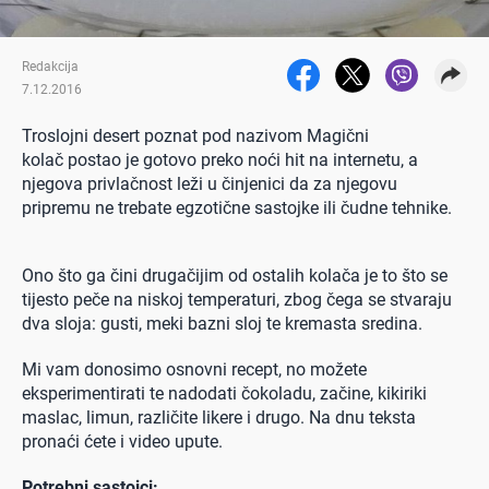
Redakcija
7.12.2016
Troslojni desert poznat pod nazivom Magični
kolač postao je gotovo preko noći hit na internetu, a
njegova privlačnost leži u činjenici da za njegovu
pripremu ne trebate egzotične sastojke ili čudne tehnike.
Ono što ga čini drugačijim od ostalih kolača je to što se
tijesto peče na niskoj temperaturi, zbog čega se stvaraju
dva sloja: gusti, meki bazni sloj te kremasta sredina.
Mi vam donosimo osnovni recept, no možete
eksperimentirati te nadodati čokoladu, začine, kikiriki
maslac, limun, različite likere i drugo. Na dnu teksta
pronaći ćete i video upute.
Potrebni sastojci: