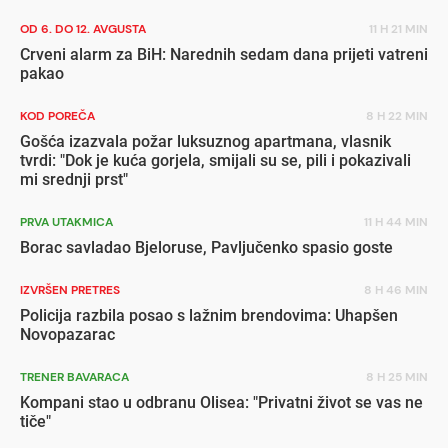
OD 6. DO 12. AVGUSTA
11 H 21 MIN
Crveni alarm za BiH: Narednih sedam dana prijeti vatreni
pakao
KOD POREČA
8 H 22 MIN
Gošća izazvala požar luksuznog apartmana, vlasnik
tvrdi: "Dok je kuća gorjela, smijali su se, pili i pokazivali
mi srednji prst"
PRVA UTAKMICA
11 H 44 MIN
Borac savladao Bjeloruse, Pavljučenko spasio goste
IZVRŠEN PRETRES
8 H 46 MIN
Policija razbila posao s lažnim brendovima: Uhapšen
Novopazarac
TRENER BAVARACA
8 H 25 MIN
Kompani stao u odbranu Olisea: "Privatni život se vas ne
tiče"