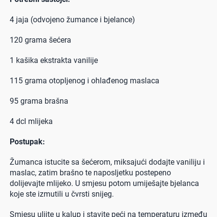
4 jaja (odvojeno žumance i bjelance)
120 grama šećera
1 kašika ekstrakta vanilije
115 grama otopljenog i ohlađenog maslaca
95 grama brašna
4 dcl mlijeka
Postupak:
Žumanca istucite sa šećerom, miksajući dodajte vaniliju i
maslac, zatim brašno te naposljetku postepeno
dolijevajte mlijeko. U smjesu potom umiješajte bjelanca
koje ste izmutili u čvrsti snijeg.
Smjesu ulijte u kalup i stavite peći na temperaturu između