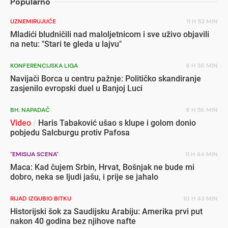
Popularno
UZNEMIRUJUĆE
11 H 53 MIN
Mladići bludničili nad maloljetnicom i sve uživo objavili
na netu: "Stari te gleda u lajvu"
KONFERENCIJSKA LIGA
9 H 36 MIN
Navijači Borca u centru pažnje: Političko skandiranje
zasjenilo evropski duel u Banjoj Luci
BH. NAPADAČ
8 H 56 MIN
Video
/
Haris Tabaković ušao s klupe i golom donio
pobjedu Salcburgu protiv Pafosa
"EMISIJA SCENA"
11 H 44 MIN
Maca: Kad čujem Srbin, Hrvat, Bošnjak ne bude mi
dobro, neka se ljudi jašu, i prije se jahalo
RIJAD IZGUBIO BITKU
10 H 43 MIN
Historijski šok za Saudijsku Arabiju: Amerika prvi put
nakon 40 godina bez njihove nafte