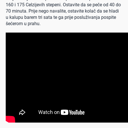
160 i 175 Celzijevih stepeni. Ostavite da se peče od 40 do
70 minuta. Prije nego navalite, ostavite kolač da se hladi
u kalupu barem tri sata te ga prije posluživanja pospite
šećerom u prahu.