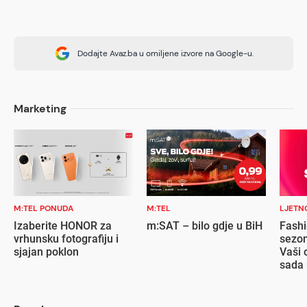
Dodajte Avaz.ba u omiljene izvore na Google-u.
Marketing
M:TEL PONUDA
M:TEL
LJETN
Izaberite HONOR za
m:SAT – bilo gdje u BiH
Fashi
vrhunsku fotografiju i
sezon
sjajan poklon
Vaši 
sada 
popu