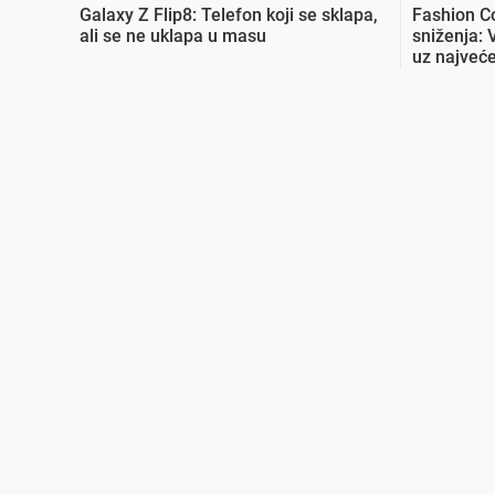
Galaxy Z Flip8: Telefon koji se sklapa,
Fashion C
ali se ne uklapa u masu
sniženja: 
uz najveće