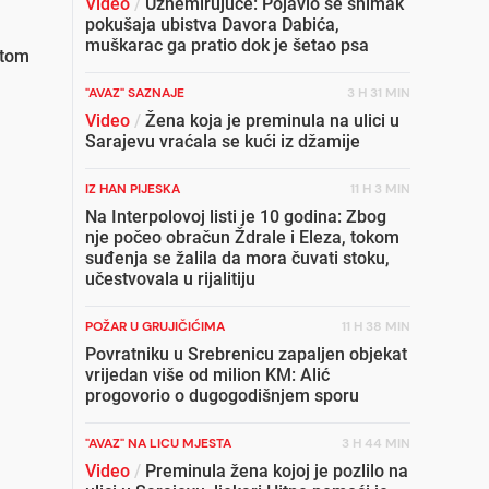
Video
/
Uznemirujuće: Pojavio se snimak
pokušaja ubistva Davora Dabića,
muškarac ga pratio dok je šetao psa
etom
"AVAZ" SAZNAJE
3 H 31 MIN
Video
/
Žena koja je preminula na ulici u
Sarajevu vraćala se kući iz džamije
IZ HAN PIJESKA
11 H 3 MIN
Na Interpolovoj listi je 10 godina: Zbog
nje počeo obračun Ždrale i Eleza, tokom
suđenja se žalila da mora čuvati stoku,
učestvovala u rijalitiju
POŽAR U GRUJIČIĆIMA
11 H 38 MIN
Povratniku u Srebrenicu zapaljen objekat
vrijedan više od milion KM: Alić
progovorio o dugogodišnjem sporu
"AVAZ" NA LICU MJESTA
3 H 44 MIN
Video
/
Preminula žena kojoj je pozlilo na