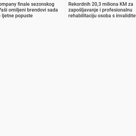
ompany finale sezonskog
Rekordnih 20,3 miliona KM za
Vaši omiljeni brendovi sada
zapošljavanje i profesionalnu
 ljetne popuste
rehabilitaciju osoba s invalidit