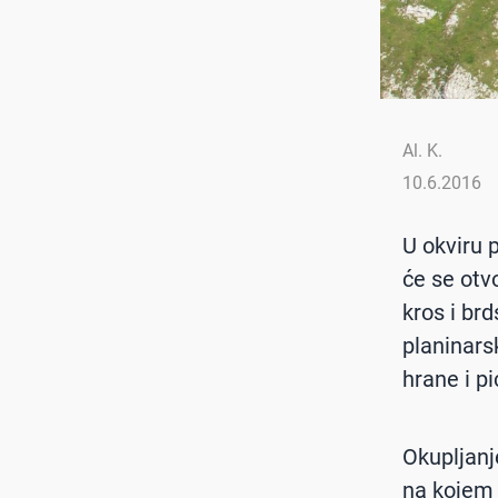
Al. K.
10.6.2016
U okviru 
će se otv
kros i brd
planinars
hrane i pi
Okupljanje
na kojem ć