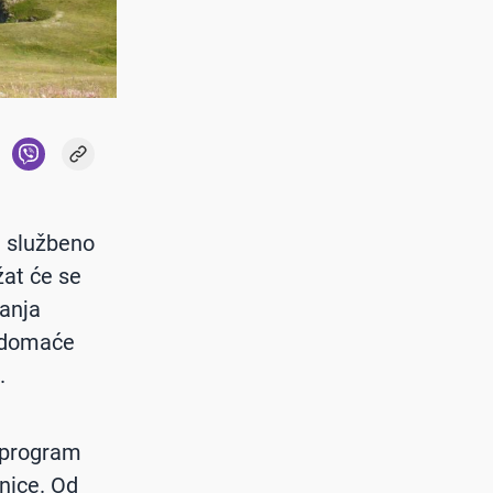
e službeno
žat će se
nanja
a domaće
.
i program
lnice. Od