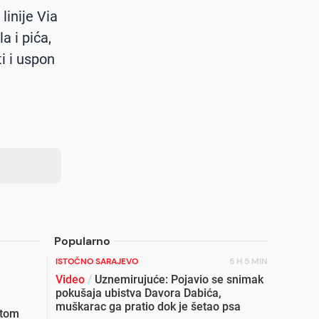
linije Via
a i pića,
ti i uspon
Popularno
ISTOČNO SARAJEVO
5 H 5 MIN
Video
/
Uznemirujuće: Pojavio se snimak
pokušaja ubistva Davora Dabića,
muškarac ga pratio dok je šetao psa
etom