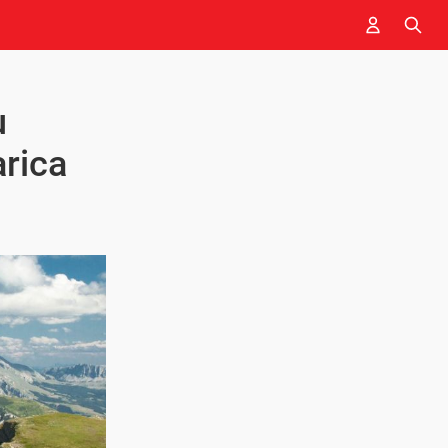
u
arica