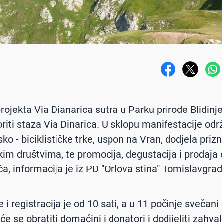
projekta Via Dianarica sutra u Parku prirode Blidinj
oriti staza Via Dinarica. U sklopu manifestacije odr
sko - biciklističke trke, uspon na Vran, dodjela priz
kim društvima, te promocija, degustacija i prodaj
ća, informacija je iz PD "Orlova stina" Tomislavgrad
 i registracija je od 10 sati, a u 11 počinje svečan
e se obratiti domaćini i donatori i dodijeliti zahva