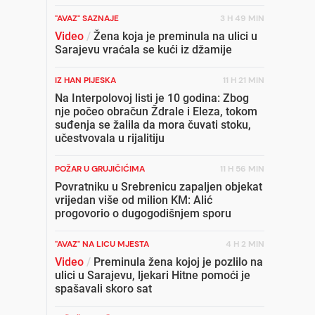
"AVAZ" SAZNAJE
3 H 49 MIN
Video
/
Žena koja je preminula na ulici u
Sarajevu vraćala se kući iz džamije
IZ HAN PIJESKA
11 H 21 MIN
Na Interpolovoj listi je 10 godina: Zbog
nje počeo obračun Ždrale i Eleza, tokom
suđenja se žalila da mora čuvati stoku,
učestvovala u rijalitiju
POŽAR U GRUJIČIĆIMA
11 H 56 MIN
Povratniku u Srebrenicu zapaljen objekat
vrijedan više od milion KM: Alić
progovorio o dugogodišnjem sporu
"AVAZ" NA LICU MJESTA
4 H 2 MIN
Video
/
Preminula žena kojoj je pozlilo na
ulici u Sarajevu, ljekari Hitne pomoći je
spašavali skoro sat