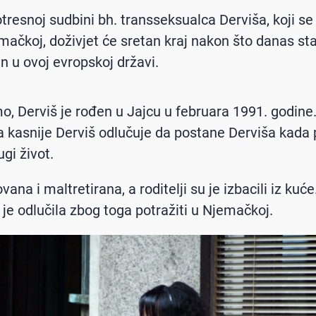
otresnoj sudbini bh. transseksualca Derviša, koji se
emačkoj, doživjet će sretan kraj nakon što danas st
n u ovoj evropskoj državi.
o, Derviš je rođen u Jajcu u februara 1991. godine
kasnije Derviš odlučuje da postane Derviša kada 
gi život.
lovana i maltretirana, a roditelji su je izbacili iz kuće
t je odlučila zbog toga potražiti u Njemačkoj.