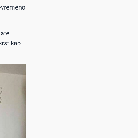
ojevremeno
nate
krst kao