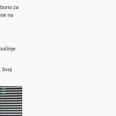
 borio za
ane na
.
počinje
. Svoj