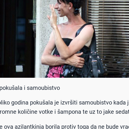
pokušala i samoubistvo
oliko godina pokušala je izvršiti samoubistvo kada 
romne količine votke i šampona te uz to jake sedat
 ova azilantkinja borila protiv toga da ne bude vr