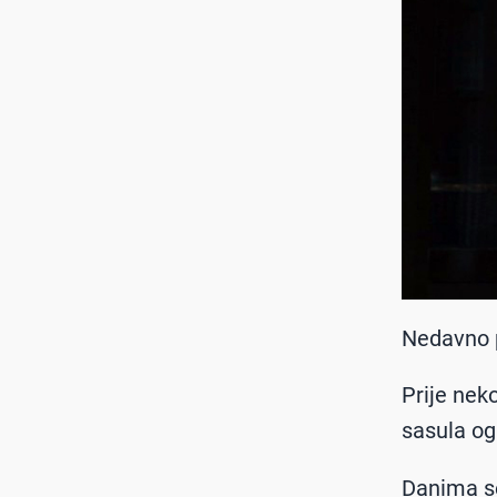
Nedavno 
Prije nek
sasula og
Danima se