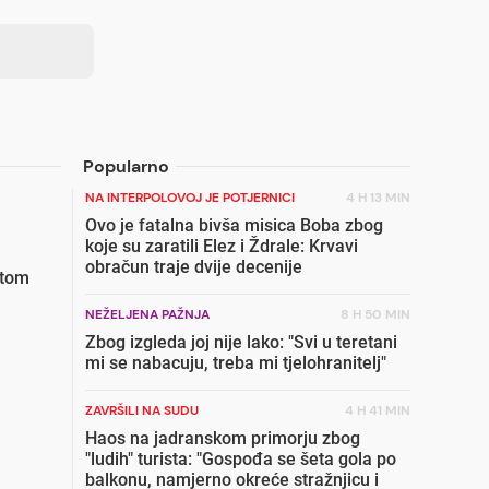
Popularno
NA INTERPOLOVOJ JE POTJERNICI
4 H 13 MIN
Ovo je fatalna bivša misica Boba zbog
koje su zaratili Elez i Ždrale: Krvavi
obračun traje dvije decenije
etom
NEŽELJENA PAŽNJA
8 H 50 MIN
Zbog izgleda joj nije lako: "Svi u teretani
mi se nabacuju, treba mi tjelohranitelj"
ZAVRŠILI NA SUDU
4 H 41 MIN
Haos na jadranskom primorju zbog
"ludih" turista: "Gospođa se šeta gola po
balkonu, namjerno okreće stražnjicu i