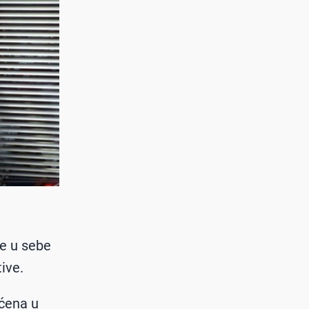
je u sebe
ive.
aćena u