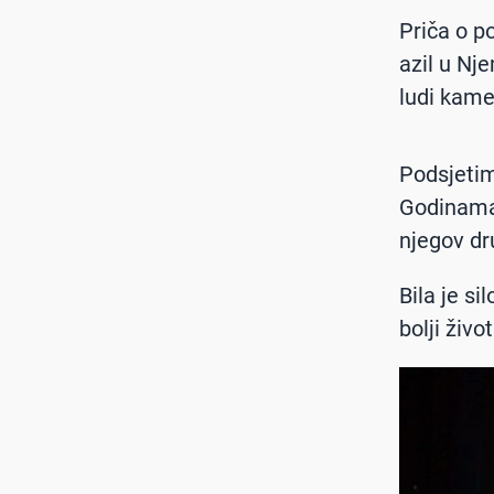
Priča o p
azil u Nj
ludi kame
Podsjetim
Godinama 
njegov dru
Bila je si
bolji živo