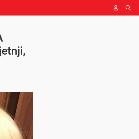
A
etnji,