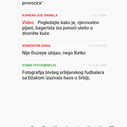
provocira"
KAMERA SVE SNIMILA
5 H 7 MIN
Video
/
Pogledajte kako je, vjerovatno
pijani, bagerista iza ponoći uletio u
dvorište kuće
KOMENTAR DANA
10 H 15 MIN
Nije Đuzepe ubijao, nego Ratko
STARA FOTOGRAFIJA
6 H 42 MIN
Fotografija bivšeg srbijanskog fudbalera
sa Džakom izazvala haos u Srbiji,
njegova supruga pobjesnila
SLUČAJ ŠOKIRAO KRAJINU
9 H 22 MIN
Ovo je Šefik Nadarević kojeg je usmrtio
sugrađanin u Cazinu
MRAČNO OTKRIĆE
5 H 10 MIN