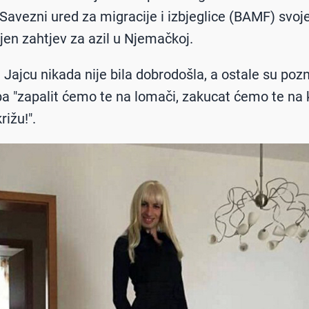
e Savezni ured za migracije i izbjeglice (BAMF) sv
jen zahtjev za azil u Njemačkoj.
Jajcu nikada nije bila dobrodošla, a ostale su poz
pa "zapalit ćemo te na lomači, zakucat ćemo te na 
rižu!".