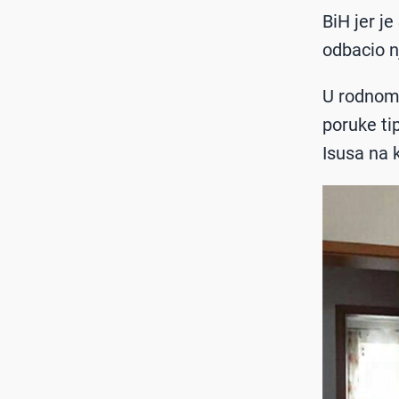
BiH jer j
odbacio n
U rodnom 
poruke ti
Isusa na k