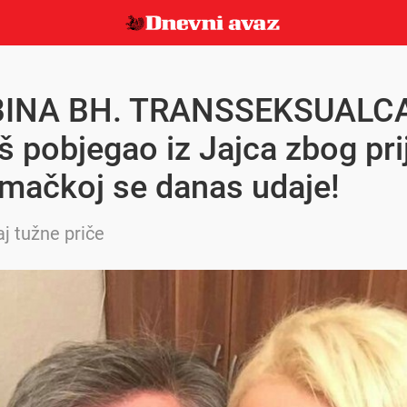
INA BH. TRANSSEKSUALC
š pobjegao iz Jajca zbog prij
mačkoj se danas udaje!
aj tužne priče