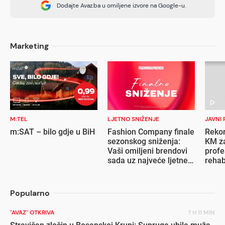
Dodajte Avaz.ba u omiljene izvore na Google-u.
Marketing
M:TEL
LJETNO SNIŽENJE
JAVNI 
m:SAT – bilo gdje u BiH
Fashion Company finale
Rekor
sezonskog sniženja:
KM za
Vaši omiljeni brendovi
profe
sada uz najveće ljetne
rehab
popuste
inval
Popularno
"AVAZ" OTKRIVA
7 H 11 MIN