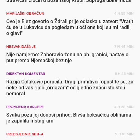
Stravičan zločin u Bosanskoj Krupi: Supruga ubila muža
MAFIJAŠKI OBRAČUN
4 H 59 MIN
Ovo je Elez govorio o Ždrali prije odlaska u zatvor: "Vratit
ću se u Lukavicu da pogledam u oči one koji su mi radili
o glavi"
NESVAKIDAŠNJE
7 H 46 MIN
Nije namjerno: Zaboravio ženu na bh. granici, nastavio
put prema Njemačkoj bez nje
DIREKTAN KOMENTAR
5 H 25 MIN
Razija Čolaković poručila: Dragi primitivci, opustite se, za
neke od vas riječ „orgazam“ očigledno znači isto što i
nemoral
PROMJENA KARIJERE
4 H 28 MIN
Svaka poza joj donosi prihod: Bivša boksačica oblinama
je zapalila Instagram
PREDSJEDNIK SBB-A
9 H 18 MIN