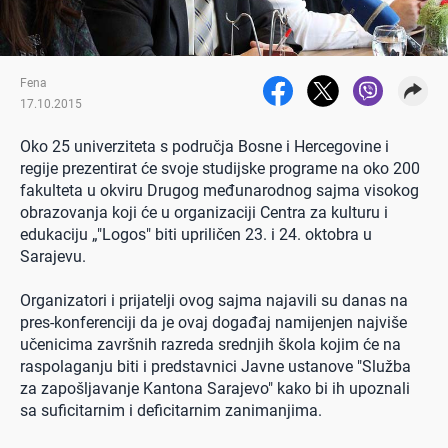
Fena
17.10.2015
Oko 25 univerziteta s područja Bosne i Hercegovine i
regije prezentirat će svoje studijske programe na oko 200
fakulteta u okviru Drugog međunarodnog sajma visokog
obrazovanja koji će u organizaciji Centra za kulturu i
edukaciju „"Logos" biti upriličen 23. i 24. oktobra u
Sarajevu.
Organizatori i prijatelji ovog sajma najavili su danas na
pres-konferenciji da je ovaj događaj namijenjen najviše
učenicima završnih razreda srednjih škola kojim će na
raspolaganju biti i predstavnici Javne ustanove "Služba
za zapošljavanje Kantona Sarajevo" kako bi ih upoznali
sa suficitarnim i deficitarnim zanimanjima.