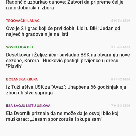
Radončić uzburkao duhove: Zatvori da pripreme ćelije
iza oktobarskih izbora
TRGOVAČKI LANAC
4 H 54 MIN
Ovo je 21 grad koji će prvi dobiti Lidl u BiH: Jedan od
najvećih gradova nije na listi
WWIN LIGA BIH
3 H 46 MIN
Desetkovani Željezničar savladao BSK na otvaranju nove
sezone, Korora i Husković postigli prvijence u dresu
"Plavih"
BOSANSKA KRUPA
6 H 42 MIN
Iz Tužilaštva USK za "Avaz": Uhapšena 66-godišnjakinja
zbog ubistva supruga
IMA SVOJU LISTU USLOVA
7 H 50 MIN
Ela Dvornik priznala da ne može da je osvoji bilo koji
muškarac: „Jesam sponzoruša i skupa sam“