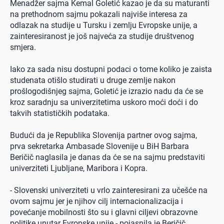
Menadžer sajma Kemal Goletić kazao je da su maturanti
na prethodnom sajmu pokazali najviše interesa za
odlazak na studije u Tursku i zemlju Evropske unije, a
zainteresiranost je još najveća za studije društvenog
smjera.
Iako za sada nisu dostupni podaci o tome koliko je zaista
studenata otišlo studirati u druge zemlje nakon
prošlogodišnjeg sajma, Goletić je izrazio nadu da će se
kroz saradnju sa univerzitetima uskoro moći doći i do
takvih statističkih podataka.
Budući da je Republika Slovenija partner ovog sajma,
prva sekretarka Ambasade Slovenije u BiH Barbara
Beričič naglasila je danas da će se na sajmu predstaviti
univerziteti Ljubljane, Maribora i Kopra.
- Slovenski univerziteti u vrlo zainteresirani za učešće na
ovom sajmu jer je njihov cilj internacionalizacija i
povećanje mobilnosti što su i glavni ciljevi obrazovne
politike unutar Evropske unije - pojasnila je Beričič.