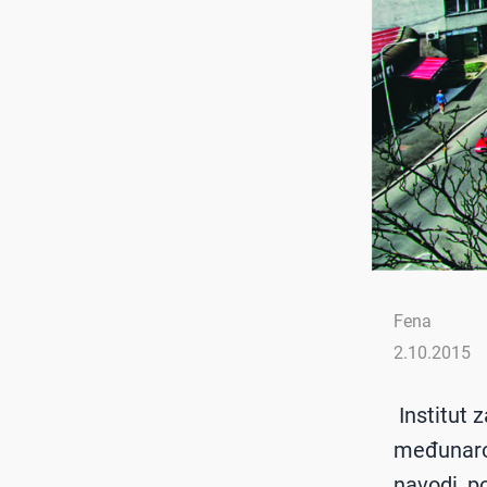
Fena
2.10.2015
Institut 
međunarod
navodi, p