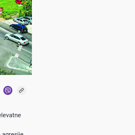
elevatne
 agresije