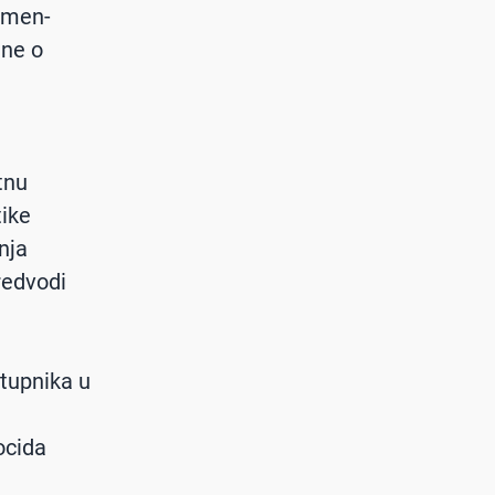
omen-
ine o
tnu
tike
anja
redvodi
tupnika u
ocida