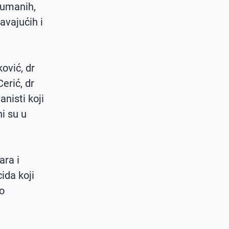
ehumanih,
avajućih i
.
ković, dr
erić, dr
nisti koji
i su u
ara i
ida koji
vo