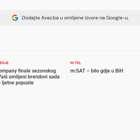
Dodajte Avaz.ba u omiljene izvore na Google-u.
ŽENJE
M:TEL
ompany finale sezonskog
m:SAT – bilo gdje u BiH
Vaši omiljeni brendovi sada
 ljetne popuste