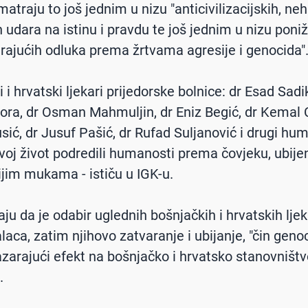
matraju to još jednim u nizu "anticivilizacijskih, n
 udara na istinu i pravdu te još jednim u nizu poniž
irajućih odluka prema žrtvama agresije i genocida"
 i hrvatski ljekari prijedorske bolnice: dr Esad Sadi
kora, dr Osman Mahmuljin, dr Eniz Begić, dr Kemal C
ić, dr Jusuf Pašić, dr Rufad Suljanović i drugi huma
svoj život podredili humanosti prema čovjeku, ubijen
ijim mukama - ističu u IGK-u.
ju da je odabir uglednih bošnjačkih i hrvatskih ljek
laca, zatim njihovo zatvaranje i ubijanje, "čin genoc
azarajući efekt na bošnjačko i hrvatsko stanovništ
".