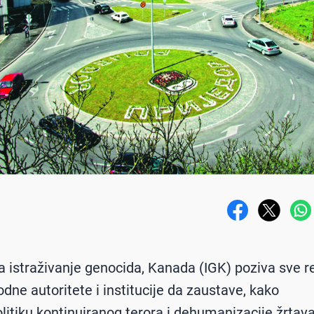
za istraživanje genocida, Kanada (IGK) poziva sve r
ne autoritete i institucije da zaustave, kako
olitiku kontinuiranog terora i dehumanizacije žrtava