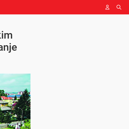
kim
anje