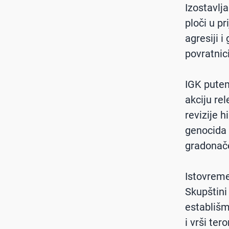
Izostavlj
ploči u pr
agresiji 
povratnic
IGK putem
akciju rel
revizije h
genocida 
gradonače
Istovreme
Skupštini 
establišm
i vrši ter