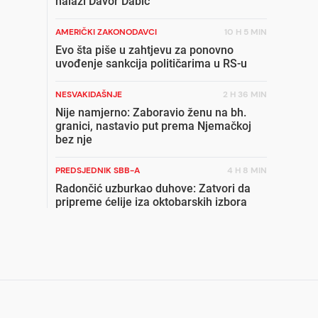
nalazi Davor Dabić
AMERIČKI ZAKONODAVCI
10 H 5 MIN
Evo šta piše u zahtjevu za ponovno
uvođenje sankcija političarima u RS-u
NESVAKIDAŠNJE
2 H 36 MIN
Nije namjerno: Zaboravio ženu na bh.
granici, nastavio put prema Njemačkoj
bez nje
PREDSJEDNIK SBB-A
4 H 8 MIN
Radončić uzburkao duhove: Zatvori da
pripreme ćelije iza oktobarskih izbora
SVE SE TRESE
5 H 26 MIN
Ko je Darko Elez: Povratak na slobodu,
krvavi obračuni i stari sukobi koji ponovo
potresaju Istočno Sarajevo
SKRIVENA INTIMA
6 H 30 MIN