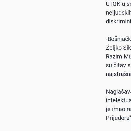
U IGK-u s
neljudskih
diskrimin
-Bošnjački
Željko Si
Razim Mus
su čitav 
najstrašn
Naglašava
intelektua
je imao r
Prijedora