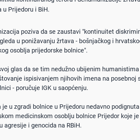
 u Prijedoru i BiH.
izacija poziva da se zaustavi "kontinuitet diskrimin
gleda u ponižavanju žrtava - bošnjačkog i hrvatsko
og osoblja prijedorske bolnice".
 svoj glas da se tim nedužno ubijenim humanistima
tovanje ispisivanjem njihovih imena na posebnoj
olnici - poručuje IGK u saopćenju.
 je u zgradi bolnice u Prijedoru nedavno podignut
skom medicinskom osoblju bolnice Prijedor koje je
 agresije i genocida na RBiH.