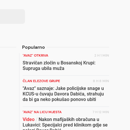
Popularno
"AVAZ" OTKRIVA
2 H 1 MIN
Stravičan zločin u Bosanskoj Krupi:
Supruga ubila muža
ČLAN ELEZOVE GRUPE
8 H 8 MIN
"Avaz" saznaje: Jake policijske snage u
KCUS-u čuvaju Davora Dabića, strahuju
da bi ga neko pokušao ponovo ubiti
"AVAZ" NA LICU MJESTA
7 H 12 MIN
Video
/
Nakon mafijaških obračuna u
Lukavici: Specijalci pred klinikom gdje se