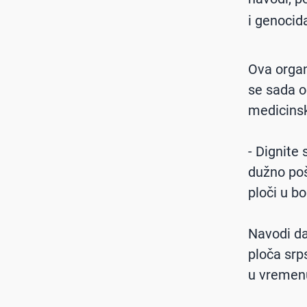
i genocida
Ova organ
se sada o
medicinsk
- Dignite
dužno poš
ploči u b
Navodi da
ploča srp
u vremenu