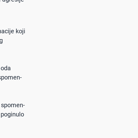
acije koji
g
 oda
 spomen-
a spomen-
 poginulo