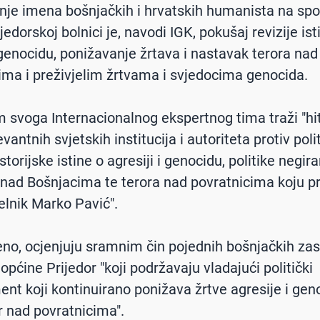
anje imena bošnjačkih i hrvatskih humanista na sp
ijedorskoj bolnici je, navodi IGK, pokušaj revizije ist
i genocidu, ponižavanje žrtava i nastavak terora nad
ima i preživjelim žrtvama i svjedocima genocida.
 svoga Internacionalnog ekspertnog tima traži "hi
evantnih svjetskih institucija i autoriteta protiv poli
istorijske istine o agresiji i genocidu, politike negir
nad Bošnjacima te terora nad povratnicima koju p
lnik Marko Pavić".
no, ocjenjuju sramnim čin pojednih bošnjačkih zas
općine Prijedor "koji podržavaju vladajući politički
ent koji kontinuirano ponižava žrtve agresije i gen
or nad povratnicima".