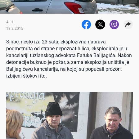
A. H.
13.2.2015
Sinoć, nešto iza 23 sata, eksplozivna naprava
podmetnuta od strane nepoznatih lica, eksplodirala je u
kancelariji tuzlanskog advokata Faruka Balijagića. Nakon
detonacije buknuo je požar, a sama eksplozija uništila je
Balijagićevu kancelarija, na kojoj su popucali prozori,
izbijeni štokovi itd.