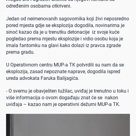
određenim osobama otkriveni.
Jedan od neimenovanih sagovornika koji živi neposredno
pored mjesta gdje se eksplozija dogodila, novinarima je
sinoć kazao da je u trenutku detonacije iz svoje kuće
pogledao prema mjestu eksplozije i vidio osobu koja je
imala fantomku na glavi kako dolazi iz pravca zgrade
prema gradu.
U Operativnom centru MUP-a TK potvrdili su nam da se
eksplozija, zasad nepoznate naprave, dogodila ispred
ureda advokata Faruka Balijagića.
- O svemu je obavješten tužilac, uviđaj je trenutno u toku i
više informacija o ovom događaju znat će se nakon
uviđaja – kazao nam je operativni dežurni MUP-a TK.