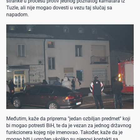
stranke u procesu protiv jednog poznatog kamatara iz
Tuzle, ali nije mogao dovesti u vezu taj slučaj sa
napadom.
Međutim, kaže da priprema "jedan ozbiljan predmet" koji
bi mogao potresti BiH, te da je vezan za jednog državnog
funkcionera kojeg nije imenovao. Također, kaže da je
mogao biti i ugrožen ukoliko su njegovi kontakti sa