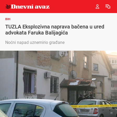
BIH
TUZLA Eksplozivna naprava bačena u ured
advokata Faruka Balijagića
Noćni napad uznemirio građane