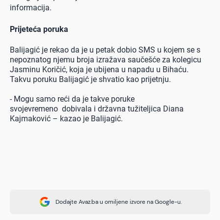
informacija.
Prijeteća poruk
a
Balijagić je rekao da je u petak dobio SMS u kojem se s
nepoznatog njemu broja izražava saučešće za kolegicu
Jasminu Koričić, koja je ubijena u napadu u Bihaću.
Takvu poruku Balijagić je shvatio kao prijetnju.
- Mogu samo reći da je takve poruke
svojevremeno dobivala i državna tužiteljica Diana
Kajmaković – kazao je Balijagić.
Dodajte Avaz.ba u omiljene izvore na Google-u.