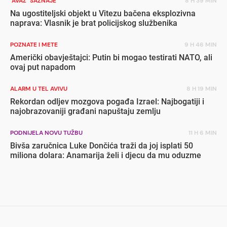
"AVAZ" SAZNAJE
8 H 39 MIN
Na ugostiteljski objekt u Vitezu bačena eksplozivna
naprava: Vlasnik je brat policijskog službenika
POZNATE I METE
9 H 46 MIN
Američki obavještajci: Putin bi mogao testirati NATO, ali
ovaj put napadom
ALARM U TEL AVIVU
8 H 19 MIN
Rekordan odljev mozgova pogađa Izrael: Najbogatiji i
najobrazovaniji građani napuštaju zemlju
PODNIJELA NOVU TUŽBU
11 H 6 MIN
Bivša zaručnica Luke Dončića traži da joj isplati 50
miliona dolara: Anamarija želi i djecu da mu oduzme