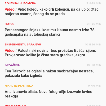
BOLESNA LJUBOMORA
7 H 49 MIN
Video
/
Vidio kolegu kako grli kolegicu, pa ga ubio: Otac
natjerao osumnjičenog da se preda
HOROR
9 H 27 MIN
Petnaestogodišnjak u kostimu klauna nasmrt izbo 78-
godišnjaka na autobuskoj stanici
EKSPERIMENT U SARAJEVU
10 H 36 MIN
Video
/
Palestinski novinar bos prošetao Baščaršijom:
Provjeravao koliko je čista stara gradska jezgra
PJEVAČICA
10 H 6 MIN
Tea Tairović se oglasila nakon saobraćajne nesreće,
pokazala kako izgleda
NIKAD ELEGANTNIJA
9 H 6 MIN
Ana Ivanović blista: Nove fotografije izazvale lavinu
reakcija