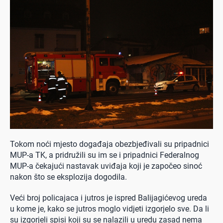
Tokom noći mjesto događaja obezbjeđivali su pripadnici
MUP-a TK, a pridružili su im se i pripadnici Federalnog
MUP-a čekajući nastavak uviđaja koji je započeo sinoć
nakon što se eksplozija dogodila.
Veći broj policajaca i jutros je ispred Balijagićevog ureda
u kome je, kako se jutros moglo vidjeti izgorjelo sve. Da li
su izgorjeli spisi koji su se nalazili u uredu zasad nema