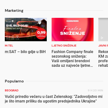
Marketing
M:TEL
LJETNO SNIŽENJE
JAVNI 
m:SAT – bilo gdje u BiH
Fashion Company finale
Rekor
sezonskog sniženja:
KM za
Vaši omiljeni brendovi
profe
sada uz najveće ljetne
rehab
popuste
inval
Popularno
BEOGRAD
9 H 20 MIN
Vučić priredio večeru u čast Zelenskog: "Zadovoljstvo mi
je što imam priliku da ugostim predsjednika Ukrajine"