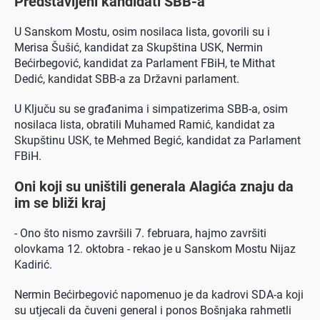
Predstavljeni kandidati SBB-a
U Sanskom Mostu, osim nosilaca lista, govorili su i
Merisa Šušić, kandidat za Skupština USK, Nermin
Bećirbegović, kandidat za Parlament FBiH, te Mithat
Dedić, kandidat SBB-a za Državni parlament.
U Ključu su se građanima i simpatizerima SBB-a, osim
nosilaca lista, obratili Muhamed Ramić, kandidat za
Skupštinu USK, te Mehmed Begić, kandidat za Parlament
FBiH.
Oni koji su uništili generala Alagića znaju da
im se bliži kraj
- Ono što nismo završili 7. februara, hajmo završiti
olovkama 12. oktobra - rekao je u Sanskom Mostu Nijaz
Kadirić.
Nermin Bećirbegović napomenuo je da kadrovi SDA-a koji
su utjecali da čuveni general i ponos Bošnjaka rahmetli