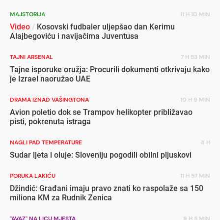
MAJSTORIJA
11 H 10 MIN
Video
/
Kosovski fudbaler uljepšao dan Kerimu
Alajbegoviću i navijačima Juventusa
TAJNI ARSENAL
7 H 53 MIN
Tajne isporuke oružja: Procurili dokumenti otkrivaju kako
je Izrael naoružao UAE
DRAMA IZNAD VAŠINGTONA
10 H 9 MIN
Avion poletio dok se Trampov helikopter približavao
pisti, pokrenuta istraga
NAGLI PAD TEMPERATURE
8 H
Sudar ljeta i oluje: Sloveniju pogodili obilni pljuskovi
PORUKA LAKIĆU
11 H 57 MIN
Džindić: Građani imaju pravo znati ko raspolaže sa 150
miliona KM za Rudnik Zenica
"AVAZ" NA LICU MJESTA
9 H 5 MIN