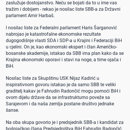
zaslužuje dostojanstvo. Neću se bojati da to u ime vas
tražim i dobijem - rekao je nosilac liste SBB-a za Državni
parlament Amir Harbaš.
I nosilac liste za Federalni parlament Haris Šarganović
nabrojao je katastrofalne ekonomske rezultate
dugogodišnje vlasti SDA i SDP-a u Krajini i Federaciji BiH
u cjelini. On je, kao ekonomski ekspert i član Američko-
bosanske akademije, istakao da SBB ima plan kako da se
Krajina ekonomski oporavi i stavi na noge, a time ojača i
BiH.
Nosilac liste za Skupštinu USK Nijaz Kadirić u
inspirativnom govoru istakao je da samo SBB te veliki
graditelj kakav je Fahrudin Radončić mogu pomoći BiH i
ovom dijelu države da se infrastrukturno poveže sa
Sarajevom i da naša zemlja postane društvo jednake
šanse.
Na oba skupa govorio je i predsjednik SBB-a i kandidat za
bošnjačkog člana Predsjedništva BiH Fahrudin Radončić.