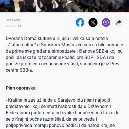
Redakcija
23.9.2014
Dvorana Doma kulture u Ključu i velika sala hotela
„Zlatna dolina“ u Sanskom Mostu večeras su bile premale
da prime sve građane, simpatizere i članove SBB-a koji su
došli da iskažu razočarenje koalicijom SDP - SDA i da
podrže promjenu nesposobne vlasti, saopćeno je iz Pres-
centra SBB-a.
Plan oporavka
- Krajina je zaslužila da u Sarajevo idu njeni najbolji
predstavnici, koji će imati hrabrosti da u Državnom i
Federalnom parlamentu od svake buduće vlasti traže da
se o Krajini počne razmišljati, da se privreda i
poljoprivreda moraju ponovo podići i da narod Krajine