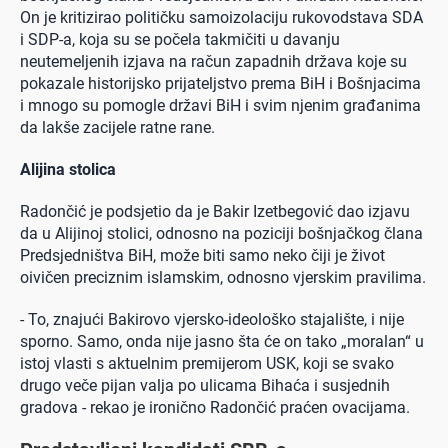
On je kritizirao političku samoizolaciju rukovodstava SDA
i SDP-a, koja su se počela takmičiti u davanju
neutemeljenih izjava na račun zapadnih država koje su
pokazale historijsko prijateljstvo prema BiH i Bošnjacima
i mnogo su pomogle državi BiH i svim njenim građanima
da lakše zacijele ratne rane.
Alijina stolica
Radončić je podsjetio da je Bakir Izetbegović dao izjavu
da u Alijinoj stolici, odnosno na poziciji bošnjačkog člana
Predsjedništva BiH, može biti samo neko čiji je život
oivičen preciznim islamskim, odnosno vjerskim pravilima.
- To, znajući Bakirovo vjersko-ideološko stajalište, i nije
sporno. Samo, onda nije jasno šta će on tako „moralan“ u
istoj vlasti s aktuelnim premijerom USK, koji se svako
drugo veče pijan valja po ulicama Bihaća i susjednih
gradova - rekao je ironično Radončić praćen ovacijama.