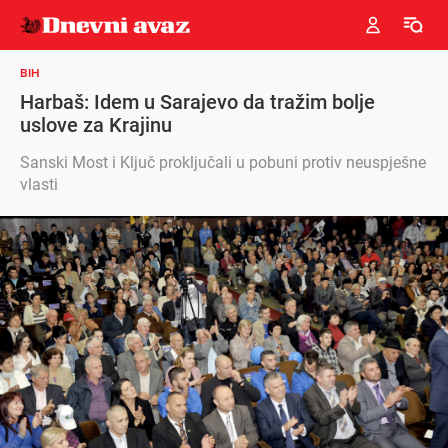
BIH
Harbaš: Idem u Sarajevo da tražim bolje
uslove za Krajinu
Sanski Most i Ključ proključali u pobuni protiv neuspješne
vlasti