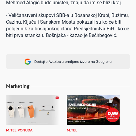
Mehmed Alagić bude uništen, znaju da im se bliži kraj.
- Veličanstveni skupovi SBB-a u Bosanskoj Krupi, Bužimu,
Cazinu, Ključu i Sanskom Mostu pokazali su ko će biti
pobjednik za bošnjačkog člana Predsjedništva BiH i ko će
biti prva stranka u Bošnjaka - kazao je Bećirbegović.
Dodajte Avaz.ba u omiljene izvore na Google-u.
Marketing
M:TEL PONUDA
M:TEL