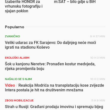
Izaberite HONOR za
m:SAT – bilo gdje u BiH
vrhunsku fotografiju i
sjajan poklon
Popularno
ZVANIČNO
8 H 37 MIN
Veliki udarac za FK Sarajevo: Do daljnjeg neće moći
igrati na stadionu Koševo
EKOLOŠKI ALARM
10 H 3 MIN
Šok u kanjonu Neretve: Pronađen kostur medvjeda,
rijeka promijenila boju
NAŠALIO SE S NJIM
10 H 2 MIN
Video
/
Reakcija Modrića na transplataciju kose zvijezde
Intera postala je hit na društvenim mrežama
ZBOG MOBILIZACIJE
11 H 9 MIN
Strah u Rusiji: Građani prodaju imovinu i spremaju bijeg